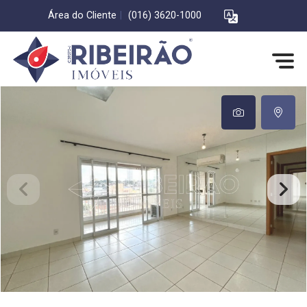
Área do Cliente
|
(016) 3620-1000