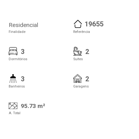
19655
Residencial
Finalidade
Referência
3
2
Dormitórios
Suítes
3
2
Banheiros
Garagens
95.73 m²
A. Total