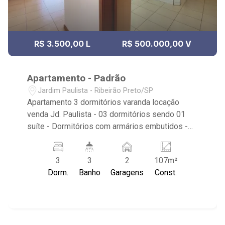
R$ 3.500,00 L
R$ 500.000,00 V
Apartamento - Padrão
Jardim Paulista - Ribeirão Preto/SP
Apartamento 3 dormitórios varanda locação
venda Jd. Paulista - 03 dormitórios sendo 01
suíte - Dormitórios com armários embutidos -
Sala ampla - Lavabo - Varanda gourmet com
churrasqueira - Cozinha planejada - Área de
3
3
2
107m²
serviço - Completo em armários - 02 vagas de
Dorm.
Banho
Garagens
Const.
garagem cobertas - Condomínio oferece: salão
de festas e portaria 24 horas - Próximo à Nova
Castelo Churrascaria, Yurai Sushi Prime e
Automix.