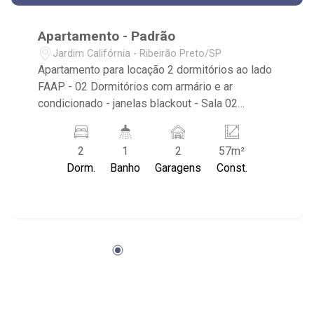
Apartamento - Padrão
Jardim Califórnia - Ribeirão Preto/SP
Apartamento para locação 2 dormitórios ao lado
FAAP - 02 Dormitórios com armário e ar
condicionado - janelas blackout - Sala 02
ambientes - Sacada face sombra - Cozinha
americana planejada - Área de serviço - 02
2
1
2
57m²
vagas de garagem - Condomínio com Piscina,
Dorm.
Banho
Garagens
Const.
Spa, Sauna, Academia, Espaço gourmet, Sala de
cinema e Quadra de Squash. - Próximo ao
Ribeirão Shopping, colégio e Pós Graduação
FAAP, Outback Steakhouse e Pizzaria Ribeirão.