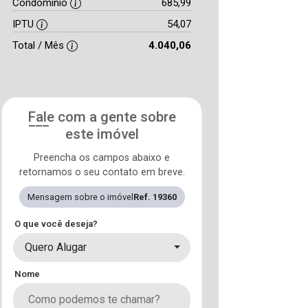
Condomínio
685,99
IPTU
54,07
Total / Mês
4.040,06
Fale com a gente sobre
este imóvel
Preencha os campos abaixo e
retornamos o seu contato em breve.
Mensagem sobre o imóvel
Ref. 19360
O que você deseja?
Quero Alugar
Nome