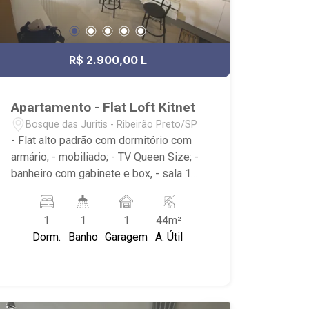
R$ 2.900,00 L
Apartamento - Flat Loft Kitnet
Bosque das Juritis - Ribeirão Preto/SP
- Flat alto padrão com dormitório com
armário; - mobiliado; - TV Queen Size; -
banheiro com gabinete e box, - sala 1
ambiente com tv giratória 4k - sofá
cama 2 lugares; - 1 vaga de garagem, -
1
1
1
44m²
cozinha planejada com geladeira e
Dorm.
Banho
Garagem
A. Útil
microondas, ar-condicionado - lazer na
cobertura com piscina, academia, sauna
e varanda gourmet, portaria 24h, anexo
ao hotel. - Localizado na Avenida
Wladimir Meirelles, muito próximo ao