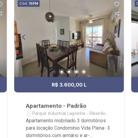
Cód.
15394
próximo a Pacer Academia, SPOT
Complexo Esportivo, Eventos e
Formaturas, Verace Pizza, Ribeirão
Shopping e Shopping Iguatemi.
R$ 3.600,00 L
Apartamento - Padrão
Parque Industrial Lagoinha - Ribeirão
Preto/SP
Apartamento mobiliado 3 dormitórios
para locação Condomínio Vida Plena- 3
dormitórios com armário e ar-