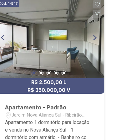
Cód.
14547
Parque Luiz Carlos Raya e
Supermercado Pão de Açúcar. Próximo
a Faculdade Regis, Colégio Itamaraty e
vida noturna ativa.
R$ 2.500,00 L
R$ 350.000,00 V
Apartamento - Padrão
Jardim Nova Aliança Sul - Ribeirão
Preto/SP
Apartamento 1 dormitório para locação
e venda no Nova Aliança Sul - 1
dormitório com armário; - Banheiro com