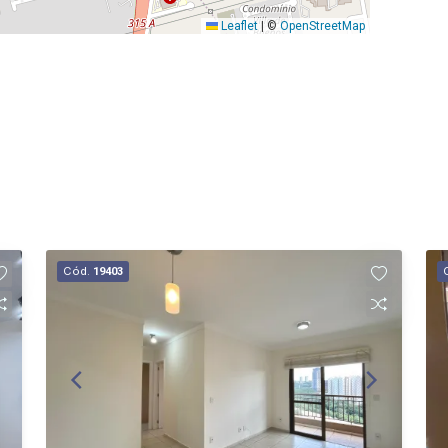
Leaflet
|
©
OpenStreetMap
Cód.
19403