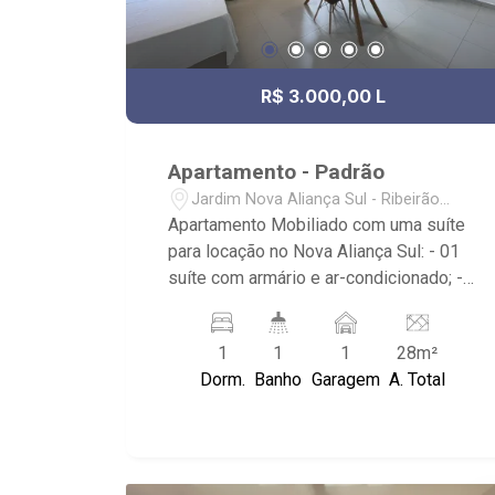
R$ 3.000,00 L
Apartamento - Padrão
Jardim Nova Aliança Sul - Ribeirão
Preto/SP
Apartamento Mobiliado com uma suíte
para locação no Nova Aliança Sul: - 01
suíte com armário e ar-condicionado; -
01 banheiro com espelho e box em
vidro; - 01 vaga de garagem; - Cozinha
1
1
1
28m²
Integrada planejada; - Condomínio com
Dorm.
Banho
Garagem
A. Total
portaria remota, piscina, elevador, salão
de festas, lavanderia, coworking e
academia; - Próximo a SPOT Complexo
Esportivo, Eventos e Formaturas,
academia Pacer, Shopping Iguatemi e