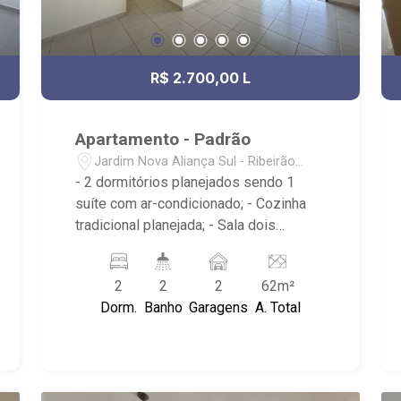
R$ 2.700,00 L
Apartamento - Padrão
Jardim Nova Aliança Sul - Ribeirão
Preto/SP
- 2 dormitórios planejados sendo 1
suíte com ar-condicionado; - Cozinha
tradicional planejada; - Sala dois
ambientes; - Varanda; - 2 banheiros
com armários, box e espelho; - 2 vagas
2
2
2
62m²
de garagem cobertas; - Área de serviço
Dorm.
Banho
Garagens
A. Total
com armários; - Condomínio: Portaria
24hrs, Piscina (Adulto / Infantil), Quadra
Poliesportiva, Playground, Área de
Churrasco, Salão de Festas, Salão de
Jogos e Academia; - Localizado