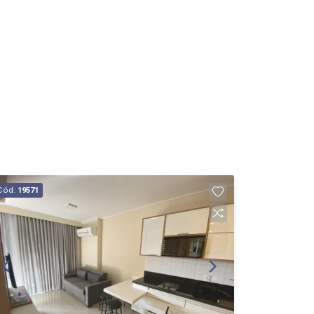
Cód.
19571