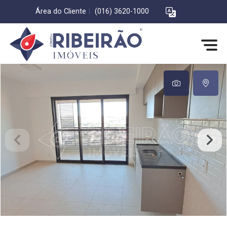
Área do Cliente
|
(016) 3620-1000