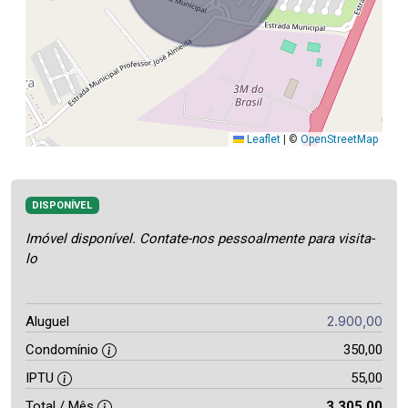
Leaflet
|
©
OpenStreetMap
DISPONÍVEL
Imóvel disponível. Contate-nos pessoalmente para visita-
lo
2.900,00
Aluguel
Condomínio
350,00
IPTU
55,00
Total / Mês
3.305,00