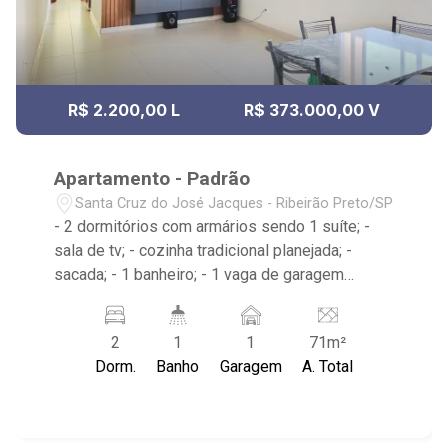
R$ 2.200,00 L
R$ 373.000,00 V
Apartamento - Padrão
Santa Cruz do José Jacques - Ribeirão Preto/SP
- 2 dormitórios com armários sendo 1 suíte; -
sala de tv; - cozinha tradicional planejada; -
sacada; - 1 banheiro; - 1 vaga de garagem
coberta; - prédio com condomínio baixo, incluso
água e gás e 1 elevador; - próximo ao
2
1
1
71m²
Savegnago Supermercados, Escola Municipal
Dorm.
Banho
Garagem
A. Total
de Ensino Fundamental Raul Machado, UBS
Santa Cruz/Hélio Lourenço de Oliveira;