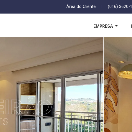
Área do Cliente
|
(016) 3620-
EMPRESA