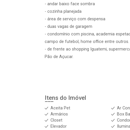
- andar baixo face sombra
- cozinha planejada
- área de serviço com despensa
- duas vagas de garagem
- condomínio com piscina, academia espetacul
campo de futebol, home office entre outros.
- de frente ao shopping Iguatemi, supermer
Pão de Açucar.
Itens do Imóvel
Aceita Pet
Ar Con
Armários
Box Ba
Closet
Condo
Elevador
Ilumin