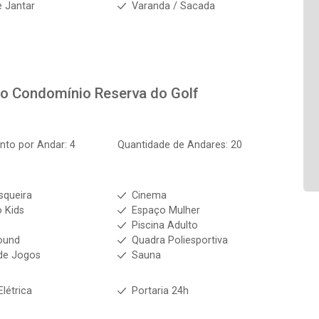
e Jantar
Varanda / Sacada
to
Condomínio Reserva do Golf
to por Andar: 4
Quantidade de Andares: 20
squeira
Cinema
 Kids
Espaço Mulher
s
Piscina Adulto
ound
Quadra Poliesportiva
de Jogos
Sauna
Elétrica
Portaria 24h