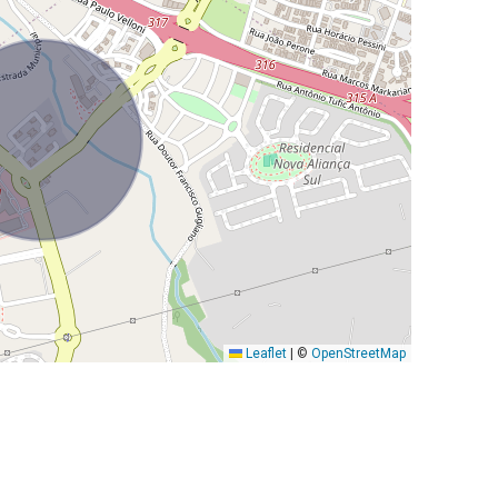
Leaflet
|
©
OpenStreetMap