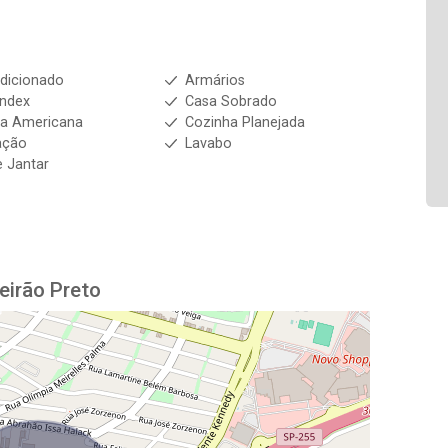
dicionado
Armários
index
Casa Sobrado
ha Americana
Cozinha Planejada
ação
Lavabo
e Jantar
eirão Preto