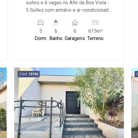
suítes e 6 vagas no Alto da Boa Vista -
5 Suítes com armário e ar-condicionado
- sendo 1 máster com Closet - Sala
dois ambientes - Escritório - Sala de
5
6
6
615m²
jantar - Cozinha planejada - Área de
Dorm.
Banho
Garagens
Terreno
serviço com banheiro e dormitório -
Lavabo - Piscina - Churrasqueira -
Quintal - 6 Vagas sendo 2 cobertas -
Amplo jardim em frente ao imóvel
Próximo a Panificadora Panini, Espaço
Cód.
13136
Jo cabelereiros, entre avenidas Prof
Fiusa e Independência