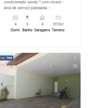
condicionado sendo 1 com closet; -
área de serviço planejada; -
churrasqueira; - despensa; - escritório; -
lavabo; - varanda gourmet; - cozinha
4
5
4
307m²
planejada; - piscina; - sala 2 ambientes
Dorm.
Banho
Garagens
Terreno
com ar-condicionado; - 5 banheiros
planejados com box e espelho; -
próximo ao Yakin, Villa Sucreê, MB Fit
Academia
Cód.
7960