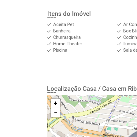
Itens do Imóvel
Aceita Pet
Ar Con
Banheira
Box Bl
Churrasqueira
Cozin
Home Theater
Ilumin
Piscina
Sala d
Localização Casa / Casa em Rib
+
−