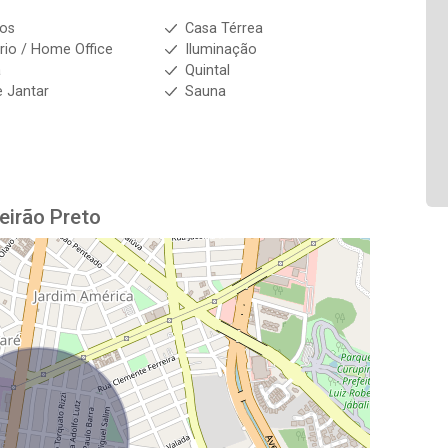
ios
Casa Térrea
ório / Home Office
Iluminação
a
Quintal
e Jantar
Sauna
eirão Preto