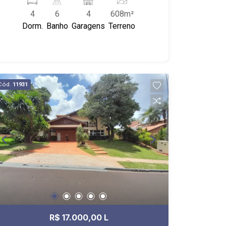
Cozinha com armário; - Despensa; -
4
6
4
608m²
Área de Serviço com armário; -
Dorm.
Banho
Garagens
Terreno
Dormitório de Serviço; - Banheiro de
Serviço; - Quintal; - Piscina; - Iluminação
no imóvel; - 4 vagas; - Próximo ao
Savegnago Supermercado, Shopping
Santa Úrsula e Cupim do Paulim.
Cód.
11931
R$ 17.000,00 L