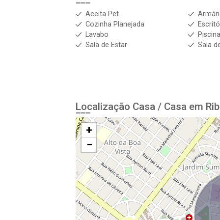
Aceita Pet
Armár
Cozinha Planejada
Escrit
Lavabo
Piscin
Sala de Estar
Sala d
Localização Casa / Casa em Rib
+
−