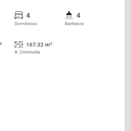
4
4
Dormitórios
Banheiros
²
167.32 m²
A. Construída