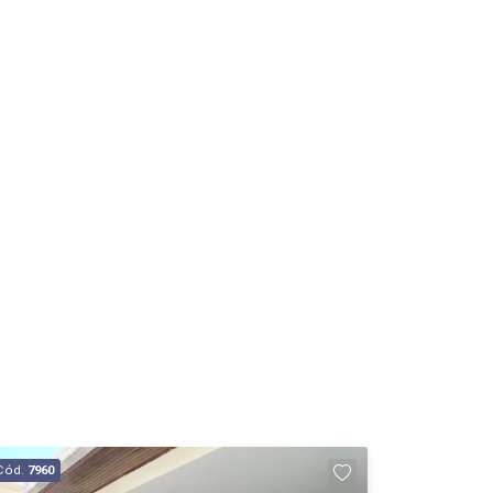
Cód.
7960