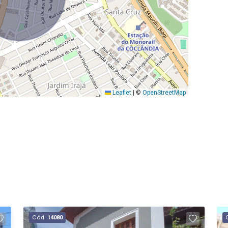
Leaflet
|
©
OpenStreetMap
Cód.
14080