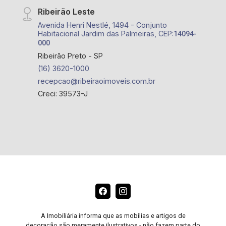
Ribeirão Leste
Avenida Henri Nestlé, 1494 - Conjunto
Habitacional Jardim das Palmeiras, CEP:
14094-
000
Ribeirão Preto - SP
(16) 3620-1000
recepcao@ribeiraoimoveis.com.br
Creci: 39573-J
A Imobiliária informa que as mobílias e artigos de
decoração são meramente ilustrativos - não fazem parte do