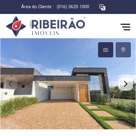
Área do Cliente
|
(016) 3620-1000