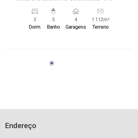
banheiros com armário, espelho e box; - Lavabo;
- Living dois ambientes; - Ventilador de teto na
3
5
4
1.112m²
casa; - Cozinha planejada; - Despensa; - Área de
Dorm.
Banho
Garagens
Terreno
Serviço com banheiro; - Quintal gramado; -
Corredor lateral; - Sacada; - Espaço gourmet; -
Jardim/paisagismo; - Piscina com cascata; -
Canil; - 04 vagas de garagem, sendo duas
cobertas; - Condomínio com portaria 24h, quadra
poliesportiva, campo de futebol e playground; -
Próximo ao Shopping Iguatemi e Hospital
Unimed.
Endereço