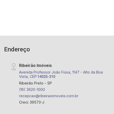
quadras de tênis, quadras poliesportivas,
playground, fitness center, terraço com
churrasqueira e forno de pizza, salão de festa,
estacionamento, segurança 24 horas - A 7
minutos do Ribeirão Shopping, a 8 minutos do
Hospital Unimed, a 6 minutos do Cenourão, a 4
minutos do Shopping Iguatemi
Endereço
Ribeirão Imóveis
Avenida Professor João Fiúsa, 1147 - Alto da Boa
Vista, CEP:
14025-310
Ribeirão Preto - SP
(16) 3620-1000
recepcao@ribeiraoimoveis.com.br
Creci: 39573-J