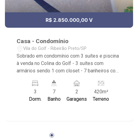
R$ 2.850.000,00 V
Casa - Condomínio
Vila do Golf - Ribeirão Preto/SP
Sobrado em condomínio com 3 suítes e piscina
à venda no Colina do Golf - 3 suítes com
armários sendo 1 com closet - 7 banheiros com
armários, box e espelho - 2 vagas cobertas -
Sala de estar 2 ambientes - Escritório - Lavabo -
3
7
2
420m²
Cozinha americana com armários - Despensa
Dorm.
Banho
Garagens
Terreno
com armários - Área de serviço - Dormitório de
serviço com banheiro - Quintal gramado -
Corredor lateral - Espaço gourmet - Varanda
gourmet - Jardim - Churrasqueira - Piscina -
Condomínio com: piscina adulto com raias, deck,
piscina infantil, solarium, campo de futebol,