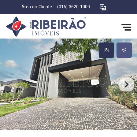
Área do Cliente
|
(016) 3620-1000