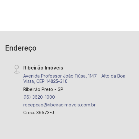
churrasqueira; - área de serviço com 2
dormitórios e banheiro; - piscina; - 4 vagas de
garagem sendo 02 cobertas; - escada suspensa
e mezanino; - copa piso superior. - Condomínio:
Portaria 24hrs, Academia ao ar livre, Playground,
Quadra de Vôlei de Areia, Quadra Poliesportiva,
Endereço
Pista para Caminhada - Localizado próximo ao
Yakin, Villa Sucreê, Novo Shopping
Ribeirão Imóveis
Avenida Professor João Fiúsa, 1147 - Alto da Boa
Vista, CEP:
14025-310
Ribeirão Preto - SP
(16) 3620-1000
recepcao@ribeiraoimoveis.com.br
Creci: 39573-J