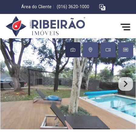
Área do Cliente
|
(016) 3620-1000