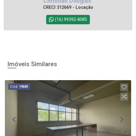
Christian Douglas
CRECI 312669 - Locação
(16) 99392-8085
Imóveis Similares
Cód.
19581