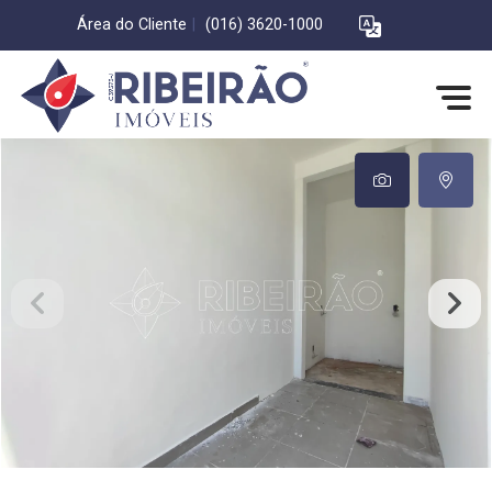
Área do Cliente
|
(016) 3620-1000