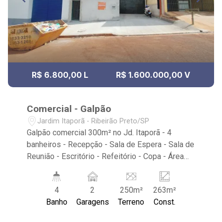
R$ 6.800,00 L
R$ 1.600.000,00 V
Comercial - Galpão
Jardim Itaporã - Ribeirão Preto/SP
Galpão comercial 300m² no Jd. Itaporã - 4
banheiros - Recepção - Sala de Espera - Sala de
Reunião - Escritório - Refeitório - Copa - Área
para Refeitório - Imóvel com Cobertura - Piso
instalado - Iluminação - Portão Basculante -
4
2
250m²
263m²
Entrada para caminhões - Pé Direito Alto de
Banho
Garagens
Terreno
Const.
6,00m² - 2 vagas - Próximo aos supermercados
Mialich e Canesin, Sesi, Nota 1000 futebol e