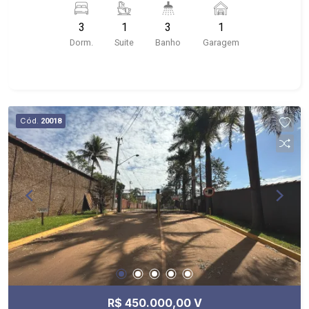
com elevador; - Próximo ao Theatro Pedro II,
3
1
3
1
Choperia Pinguim, Praça XV de Novembro,
Dorm.
Suite
Banho
Garagem
Restaurante Ao Carioca, E.E. Fábio Barreto
Cód.
20018
R$ 450.000,00 V