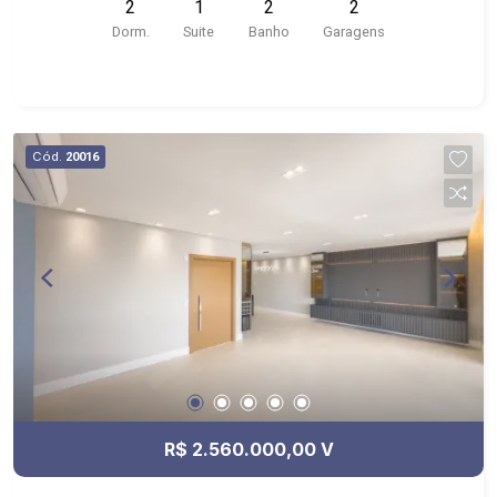
2
1
2
2
Unaerp, Bar do Mineiro, Giacomo`s Pizza,Health
Dorm.
Suite
Banho
Garagens
Pharma Farmácia de Manipulação, Hotel Indi
Ribeirão
Cód.
20016
R$ 2.560.000,00 V