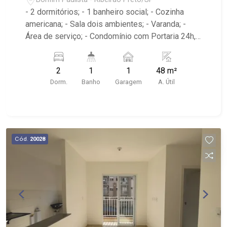
- 2 dormitórios; - 1 banheiro social; - Cozinha
americana; - Sala dois ambientes; - Varanda; -
Área de serviço; - Condomínio com Portaria 24h,
Piscina, Campo de Futebol e Salão de Festas; -
Próximo à DaniBe FullStore, Bola na Grama
2
1
1
48 m²
Bonfim, Baterias Batex, supermercado Gricki e
Dorm.
Banho
Garagem
A. Útil
Centro de Bonfim;
Cód.
20028