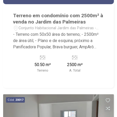
Terreno em condomínio com 2500m² à
venda no Jardim das Palmeiras
Conjunto Habitacional Jardim das Palmeiras -
Ribeirão Preto/SP
- Terreno com 50x50 área do terreno; - 2500m²
de área útil; - Plano e de esquina; próximo a
Panificadora Popular, Brava burguer, AmpArô
Embarium, V15 Sports, Parque das Gaivotas -
Ribeirão Imóveis, referência em venda, compra e
50.50 m²
2500 m²
locação. - Sinta-se em casa na Ribeirão Imóveis,
Terreno
A. Total
afinal Somos e Vivemos Ribeirão: - funcionários
capacitados; - processos rápidos e eficientes; -
análise criteriosa de documentação; - com foco:
Zona Sul, Zona Leste, Centro e Bonfim Paulista; -
para Venda, Compra e Locação, imobiliária é
Cód.
20017
Ribeirão Imóveis - sede na Av. Professor João
Fiusa;