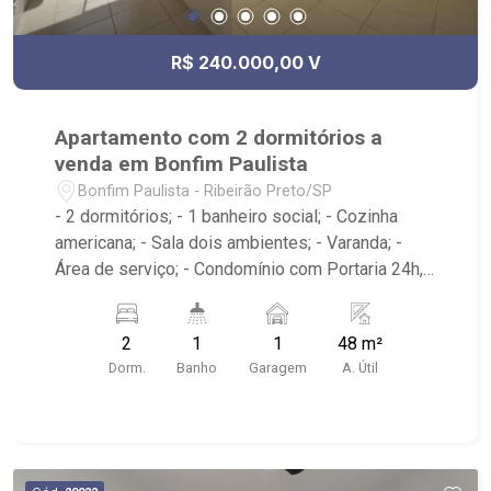
R$ 240.000,00 V
Apartamento com 2 dormitórios a
venda em Bonfim Paulista
Bonfim Paulista - Ribeirão Preto/SP
- 2 dormitórios; - 1 banheiro social; - Cozinha
americana; - Sala dois ambientes; - Varanda; -
Área de serviço; - Condomínio com Portaria 24h,
Piscina, Campo de Futebol e Salão de Festas; -
Próximo à DaniBe FullStore, Bola na Grama
2
1
1
48 m²
Bonfim, Baterias Batex, supermercado Gricki e
Dorm.
Banho
Garagem
A. Útil
Centro de Bonfim;