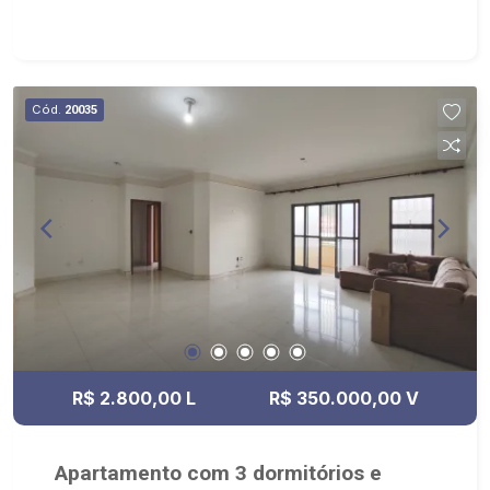
Sauna; - Canil; - Iluminação; - Sobrado invertido. -
Próximo ao Novo Shopping, Salsa`s Restaurante,
Assaí Atacadista - Ribeirão Preto Cantina da
Picanha Restaurante & Chopperia
Cód.
20035
R$ 2.800,00 L
R$ 350.000,00 V
Apartamento com 3 dormitórios e