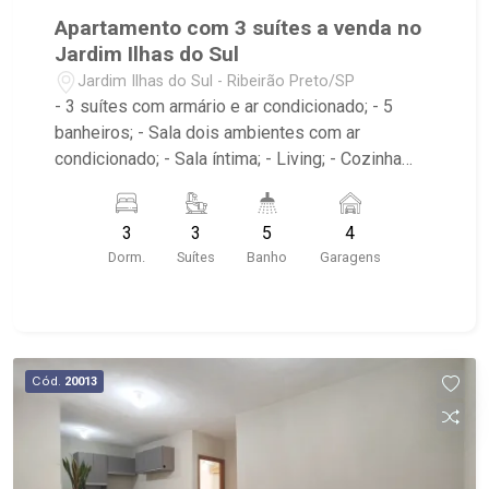
Apartamento com 3 suítes a venda no
Jardim Ilhas do Sul
Jardim Ilhas do Sul - Ribeirão Preto/SP
- 3 suítes com armário e ar condicionado; - 5
banheiros; - Sala dois ambientes com ar
condicionado; - Sala íntima; - Living; - Cozinha
tradicional planejada; - Despensa; - Escritório; -
Lavabo; - Área de serviço com banheiro; -
3
3
5
4
Varanda gourmet com churrasqueira; - Condômino
Dorm.
Suítes
Banho
Garagens
com Portaria 24hr,edifício com elevador Espaço
Gourmet, Piscina Adulto, Salão de Festa, Espaço
Pet, Piscina Infantil, Salão de Jogos, Playground,
Sauna, Fitness - Próximo ao Savegnago
Supermercado, Praça Mateus Nader Nemer e
Cód.
20013
Oba Hortifruti Farm;