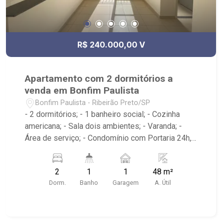
R$ 240.000,00 V
Apartamento com 2 dormitórios a
venda em Bonfim Paulista
Bonfim Paulista - Ribeirão Preto/SP
- 2 dormitórios; - 1 banheiro social; - Cozinha
americana; - Sala dois ambientes; - Varanda; -
Área de serviço; - Condomínio com Portaria 24h,
Piscina, Campo de Futebol e Salão de Festas; -
Próximo à DaniBe FullStore, Bola na Grama
2
1
1
48 m²
Bonfim, Baterias Batex, supermercado Gricki e
Dorm.
Banho
Garagem
A. Útil
Centro de Bonfim;