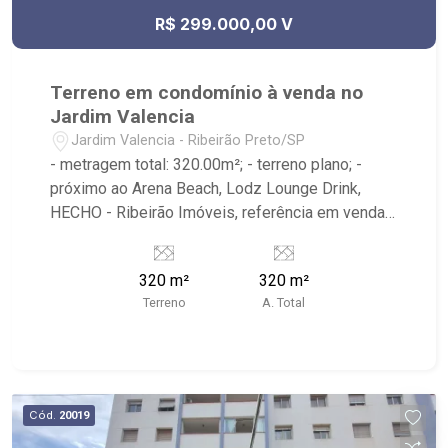
R$ 299.000,00 V
Terreno em condomínio à venda no
Jardim Valencia
Jardim Valencia - Ribeirão Preto/SP
- metragem total: 320.00m²; - terreno plano; -
próximo ao Arena Beach, Lodz Lounge Drink,
HECHO - Ribeirão Imóveis, referência em venda,
compra e locação. - Sinta-se em casa na Ribeirão
Imóveis, afinal Somos e Vivemos Ribeirão: -
320 m²
320 m²
funcionários capacitados; - processos rápidos e
Terreno
A. Total
eficientes; - análise criteriosa de documentação;
- com foco: Zona Sul, Zona Leste, Centro e
Bonfim Paulista; - para Venda, Compra e Locação,
imobiliária é Ribeirão Imóveis - sede na Av.
Professor João Fiusa;
Cód.
20019