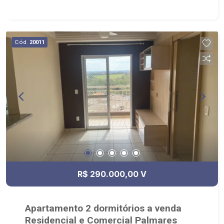
integrados, portarias 24h, minimercado
climatizado; Próximo do Supermercado DIA,
Posto de Combustíveis e Escola Estadual. Entre
as avenidas Alfredo Ravaneli e Henri Nestlé;
Cód.
20011
R$ 290.000,00 V
Apartamento 2 dormitórios a venda
Residencial e Comercial Palmares