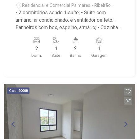
Residencial e Comercial Palmares - Ribeirão
Preto/SP
- 2 dormitórios sendo 1 suíte; - Suíte com
armário, ar condicionado, e ventilador de teto; -
Banheiros com box, espelho, armário; - Cozinha
tradicional com armário; - Sala dois ambientes
com ventilador no teto; - Varanda; - Próximo à
2
1
2
1
Rod. Anhanguera, Atacadão e Novo Shopping,
Dorm.
Suite
Banho
Garagem
Pacaembu Autopeças Ltda; - Edifício com
elevador, churrasqueira, elevador, bicicletário,
espaço gourmet;
Cód.
20008