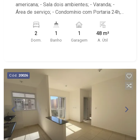
americana; - Sala dois ambientes; - Varanda; -
Área de serviço; - Condomínio com Portaria 24h,
Piscina, Campo de Futebol e Salão de Festas; -
Próximo à DaniBe FullStore, Bola na Grama
2
1
1
48 m²
Bonfim, Baterias Batex, supermercado Gricki e
Dorm.
Banho
Garagem
A. Útil
Centro de Bonfim;
Cód.
20026