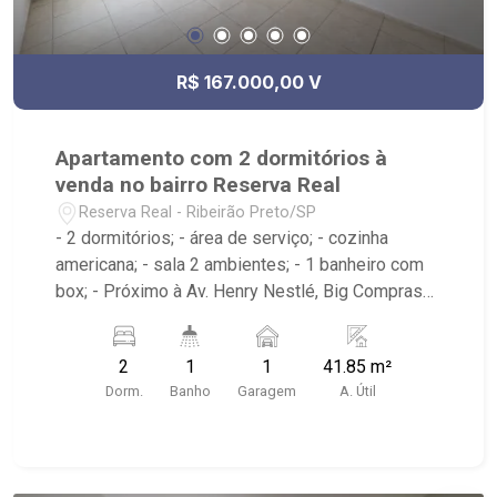
R$ 167.000,00 V
Apartamento com 2 dormitórios à
venda no bairro Reserva Real
Reserva Real - Ribeirão Preto/SP
- 2 dormitórios; - área de serviço; - cozinha
americana; - sala 2 ambientes; - 1 banheiro com
box; - Próximo à Av. Henry Nestlé, Big Compras
Supermercado; - Ribeirão Imóveis, referência em
venda, compra e locação. - Sinta-se em casa na
2
1
1
41.85 m²
Ribeirão Imóveis, afinal Somos e Vivemos
Dorm.
Banho
Garagem
A. Útil
Ribeirão: - funcionários capacitados; - processos
rápidos e eficientes; - análise criteriosa de
documentação; - com foco: Zona Sul, Zona Leste,
Centro e Bonfim Paulista; - para Venda, Compra e