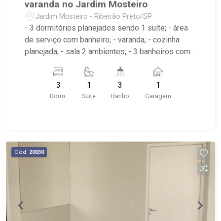
varanda no Jardim Mosteiro
Jardim Mosteiro - Ribeirão Preto/SP
- 3 dormitórios planejados sendo 1 suíte; - área
de serviço com banheiro; - varanda; - cozinha
planejada; - sala 2 ambientes; - 3 banheiros com
espelho sendo 2 com box e 1 planejado; -
próximo ao Shopping Santa Ursula, Bar do
3
1
3
1
Nelson, Stone Wall
Dorm.
Suite
Banho
Garagem
Cód.
20030