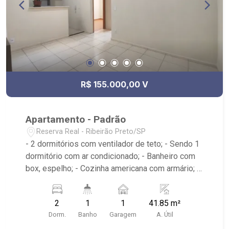
R$ 155.000,00 V
Apartamento - Padrão
Reserva Real - Ribeirão Preto/SP
- 2 dormitórios com ventilador de teto; - Sendo 1
dormitório com ar condicionado; - Banheiro com
box, espelho; - Cozinha americana com armário; -
Sala de estar; - Área de serviço com armário; -
Condomínio com piscinas, campo de futebol,
2
1
1
41.85 m²
playgrounds, espaço kids, bicicletário, 4 espaços
Dorm.
Banho
Garagem
A. Útil
gourmet e áreas externas para churrasco