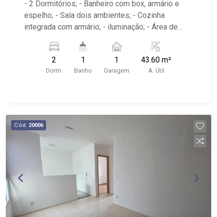
- 2 Dormitórios; - Banheiro com box, armário e
espelho; - Sala dois ambientes; - Cozinha
integrada com armário; - iluminação; - Área de
serviço; - Condomínio com lazer, portaria 24
horas, academia, piscina, quadra esportiva, salão
2
1
1
43.60 m²
de festas e playground; - Próximo ao espetinho
Dorm.
Banho
Garagem
A. Útil
pedra branca, Supermercado Rodrigues, Pizzaria
Cumpadis;
Cód.
20006