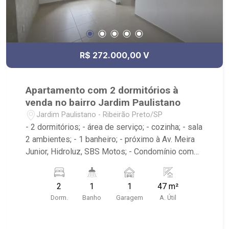
R$ 272.000,00 V
Apartamento com 2 dormitórios à
venda no bairro Jardim Paulistano
Jardim Paulistano - Ribeirão Preto/SP
- 2 dormitórios; - área de serviço; - cozinha; - sala
2 ambientes; - 1 banheiro; - próximo à Av. Meira
Junior, Hidroluz, SBS Motos; - Condomínio com
portaria 24h, piscinas, academia, quadra de
esportes, playground, churrasqueira, pet place
2
1
1
47 m²
entre outros
Dorm.
Banho
Garagem
A. Útil