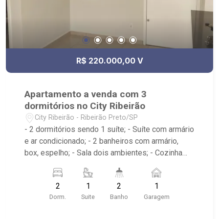
R$ 220.000,00 V
Apartamento a venda com 3
dormitórios no City Ribeirão
City Ribeirão - Ribeirão Preto/SP
- 2 dormitórios sendo 1 suíte; - Suíte com armário
e ar condicionado; - 2 banheiros com armário,
box, espelho; - Sala dois ambientes; - Cozinha
americana com armário; - Área de serviço com
armário; - Condomínio com Quadra poliesportiva,
2
1
2
1
Playground, Piscinas adulto e infantil, Área
Dorm.
Suite
Banho
Garagem
gourmet com churrasqueira, Salão de festas,
Portaria 24hrs; - Próximo ao Lojinha Bella Città