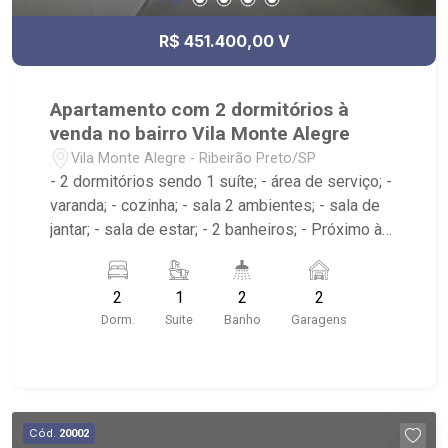
R$ 451.400,00 V
Apartamento com 2 dormitórios à
venda no bairro Vila Monte Alegre
Vila Monte Alegre - Ribeirão Preto/SP
- 2 dormitórios sendo 1 suíte; - área de serviço; -
varanda; - cozinha; - sala 2 ambientes; - sala de
jantar; - sala de estar; - 2 banheiros; - Próximo à
Av. do Café, USP, Hospital das Clínicas; -
Condomínio com roof top (piscina, academia
2
1
2
2
entre outros);
Dorm.
Suite
Banho
Garagens
Cód.
20002