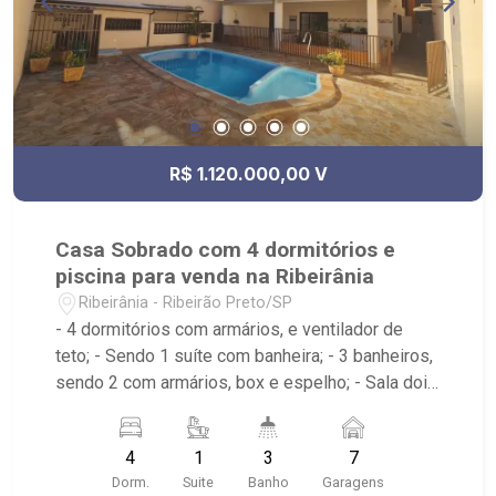
R$ 1.120.000,00 V
Casa Sobrado com 4 dormitórios e
piscina para venda na Ribeirânia
Ribeirânia - Ribeirão Preto/SP
- 4 dormitórios com armários, e ventilador de
teto; - Sendo 1 suíte com banheira; - 3 banheiros,
sendo 2 com armários, box e espelho; - Sala dois
ambientes; - Ventilador de teto; - Cozinha
tradicional planejada; - Despensa; - Área de
4
1
3
7
serviço; - Varanda; - Lavabo; - Piscina com
Dorm.
Suite
Banho
Garagens
hidromassagem e prainha; - Aquecimento solar; -