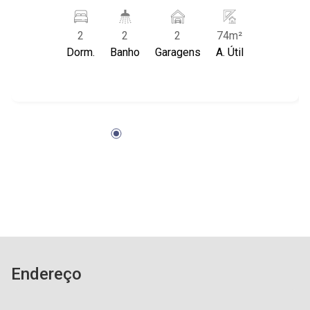
Cozinha americana; - Sacada; - 2 vagas de
garagem; - Edifício em construção, previsão de
2
2
2
74m²
entrega para junho de 2024; - Condomínio com
Dorm.
Banho
Garagens
A. Útil
piscina, piscina infantil, sauna, quadra esportiva,
playground, brinquedoteca, área churrasco, salão
de festas, academia, home cinema, praça e
portaria 24h; - Próximo ao Parque Olhos d`Água
e Colégio Maple Bear.
Endereço