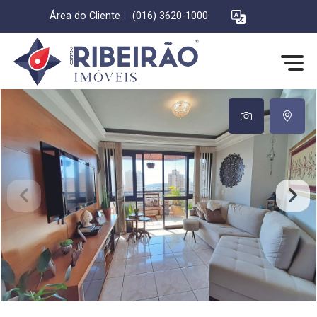
Área do Cliente
|
(016) 3620-1000