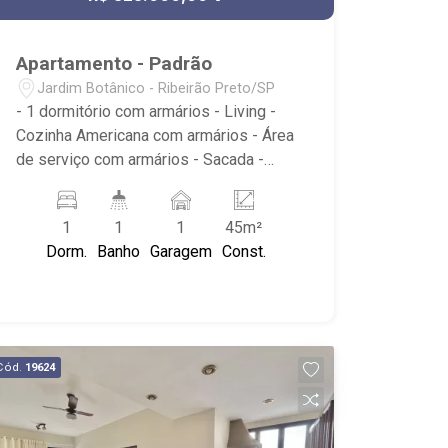
Apartamento - Padrão
Jardim Botânico - Ribeirão Preto/SP
- 1 dormitório com armários - Living -
Cozinha Americana com armários - Área
de serviço com armários - Sacada -
Condomínio: Academia e Salão de
Festas. Portaria comercial - Próximo a
1
1
1
45m²
Artbéton Pisos Especiais
Dorm.
Banho
Garagem
Const.
Cód.
19624