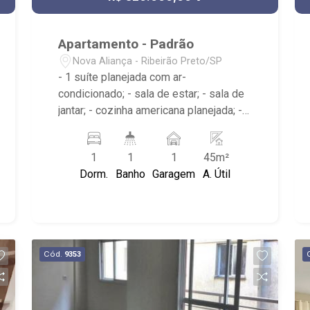
Apartamento - Padrão
Nova Aliança - Ribeirão Preto/SP
- 1 suíte planejada com ar-
condicionado; - sala de estar; - sala de
jantar; - cozinha americana planejada; -
sacada; - área de serviço planejada; - 1
banheiro planejado com box e espelho;
1
1
1
45m²
- Condomínio: Portaria 24hrs,
Dorm.
Banho
Garagem
A. Útil
Lavanderia, Copa, Academia, Salão de
festas
Cód.
9353