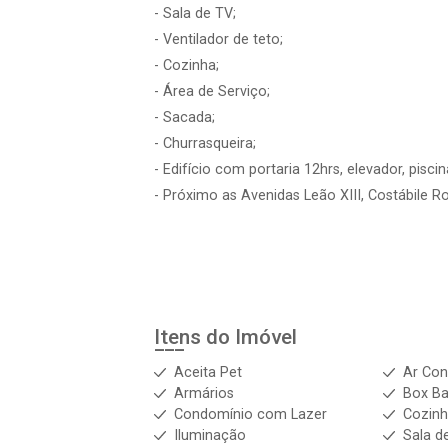
- Sala de TV;
- Ventilador de teto;
- Cozinha;
- Área de Serviço;
- Sacada;
- Churrasqueira;
- Edifício com portaria 12hrs, elevador, pisc
- Próximo as Avenidas Leão XIII, Costábile 
Itens do Imóvel
Aceita Pet
Ar Con
Armários
Box Ba
Condomínio com Lazer
Cozinh
Iluminação
Sala d