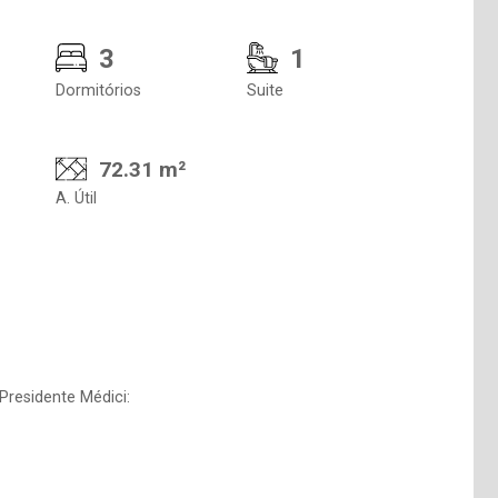
3
1
Dormitórios
Suite
72.31 m²
A. Útil
residente Médici: