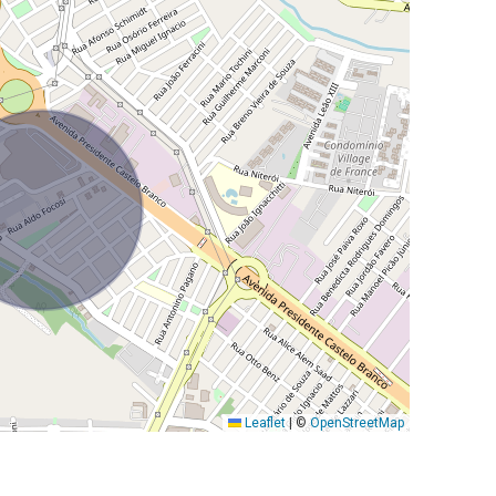
Leaflet
|
©
OpenStreetMap