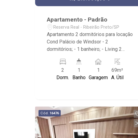
Apartamento - Padrão
Reserva Real - Ribeirão Preto/SP
Apartamento 2 dormitórios para locação
Cond Palácio de Windsor - 2
dormitórios; - 1 banheiro; - Living 2
ambientes; - Cozinha; - Área de serviço;
- 2 quintais, sendo um lado da cozinha
2
1
1
69m²
e outro dos dormitórios; - 1 vaga de
Dorm.
Banho
Garagem
A. Útil
garagem; - Condomínio com capo de
futebol, playground, brinquedoteca,
salão de festas, churrasqueira, salão de
jogos e portaria 24h; - Próximo a
diversos outros condomínios.
Cód.
16476