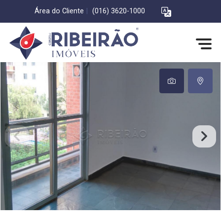
Área do Cliente
|
(016) 3620-1000