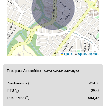
Leaflet
|
©
OpenStreetMap
Total para Acessórios
valores sujeitos a alteração.
Condomínio
414,00
IPTU
29,42
Total / Mês
443,42