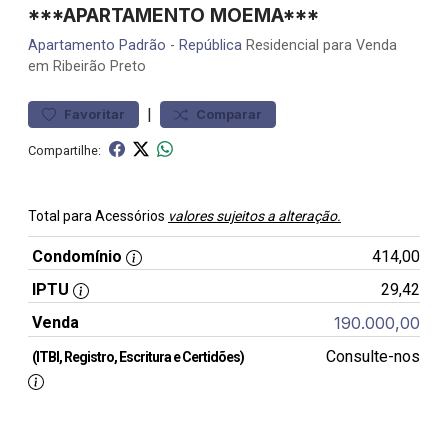
***APARTAMENTO MOEMA***
Apartamento
Padrão
-
República
Residencial para Venda
em Ribeirão Preto
|
Favoritar
Comparar
Compartilhe:
Total para Acessórios
valores sujeitos a alteração.
Condomínio
414,00
IPTU
29,42
Venda
190.000,00
Consulte-nos
(ITBI, Registro, Escritura e Certidões)