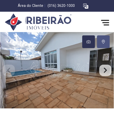
Área do Cliente
|
(016) 3620-1000