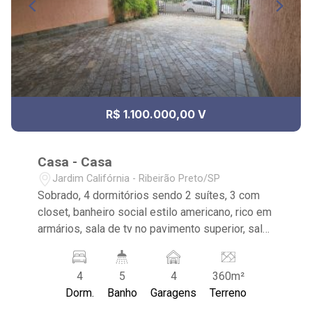
R$ 1.100.000,00 V
Casa - Casa
Jardim Califórnia - Ribeirão Preto/SP
Sobrado, 4 dormitórios sendo 2 suítes, 3 com
closet, banheiro social estilo americano, rico em
armários, sala de tv no pavimento superior, sala
ampla 3 ambientes, pé direito alto, lavabo,
cozinha planejada, lavanderia, varanda gourmet,
4
5
4
360m²
piscina, vestiário, quarto de despejo 3 vagas.
Dorm.
Banho
Garagens
Terreno
Excelente para clínicas, escritório, residência,