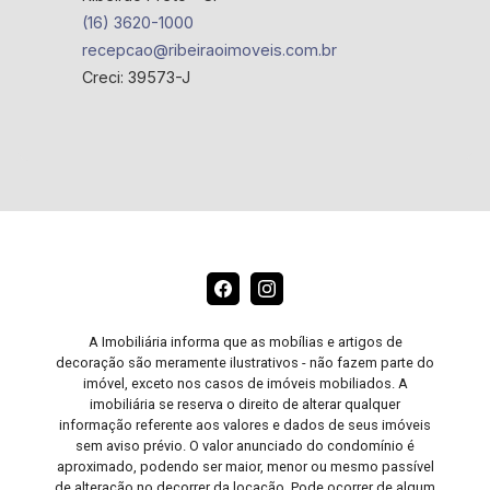
(16) 3620-1000
recepcao@ribeiraoimoveis.com.br
Creci: 39573-J
A Imobiliária informa que as mobílias e artigos de
decoração são meramente ilustrativos - não fazem parte do
imóvel, exceto nos casos de imóveis mobiliados. A
imobiliária se reserva o direito de alterar qualquer
informação referente aos valores e dados de seus imóveis
sem aviso prévio. O valor anunciado do condomínio é
aproximado, podendo ser maior, menor ou mesmo passível
de alteração no decorrer da locação. Pode ocorrer de algum