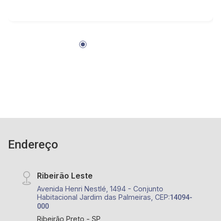
com localização privilegiada próximo Avenida
João Fiúsa e Presidente Vargas.
Endereço
Ribeirão Leste
Avenida Henri Nestlé, 1494 - Conjunto
Habitacional Jardim das Palmeiras, CEP:
14094-
000
Ribeirão Preto - SP