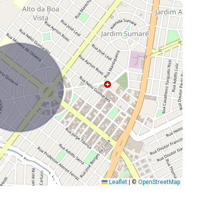
Leaflet
|
©
OpenStreetMap