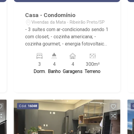
Casa - Condomínio
Vivendas da Mata - Ribeirão Preto/SP
- 3 suítes com ar-condicionado sendo 1
com closet; - cozinha americana; -
cozinha gourmet; - energia fotovoltaica;
- churrasqueira; - lavabo; - 4 banheiros; -
Condomínio com Club House: Portaria
3
4
4
300m²
24hrs, Piscina, Área de Churrasco,
Dorm.
Banho
Garagens
Terreno
Quadra Poliesportiva, Quadra de Tênis,
Beach Tenis, Brinquedoteca, Academia;
- Próximo ao Armazém Sebastiana,
Allcomp Drones, Viemaq
Cód.
16048