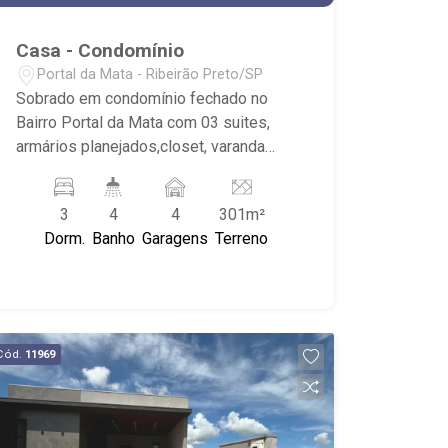
Casa - Condomínio
Portal da Mata - Ribeirão Preto/SP
Sobrado em condomínio fechado no
Bairro Portal da Mata com 03 suites,
armários planejados,closet, varanda
gourmet, churrasqueira, piscina, 04
vagas de garagem. - 03 suites,
3
4
4
301m²
armários planejados,closet. - lavabo. -
Dorm.
Banho
Garagens
Terreno
sala de estar com painel de tv, sala de
jantar. - cozinha integrada à sala com
armários planejados . - área de serviço
com armários planejados. - varanda
gourmet com churrasqueira. - piscina. -
Cód.
11969
quintal com corredor lateral. - 04 vagas
de garagem sendo 02 cobertas. -
Condomínio com Churrasqueira, Espaço
Gourmet, Fitness, Piscina Adulto,