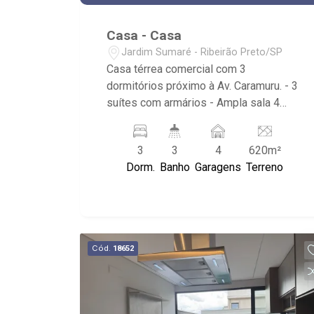
Casa - Casa
Jardim Sumaré - Ribeirão Preto/SP
Casa térrea comercial com 3
dormitórios próximo à Av. Caramuru. - 3
suítes com armários - Ampla sala 4
ambientes - Escritório - Lavabo -
Cozinha planejada - Despensa - Área
3
3
4
620m²
de serviço - Dormitório de serviço -
Dorm.
Banho
Garagens
Terreno
Quintal - Corredor lateral - Jardim -
Piscina - 4 vagas sendo 2 cobertas -
Próximo à Avenida Caramuru, Itatiaia e
Supermercado Savegnago.
Cód.
18652