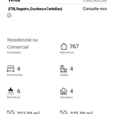
Venda
1.100.000,00
Consulte-nos
(ITBI, Registro, Escritura e Certidões)
Residencial ou
767
Comercial
Finalidade
Referência
4
4
Dormitórios
Suítes
6
4
Banheiros
Garagens
352.00 m²
225.00 m²