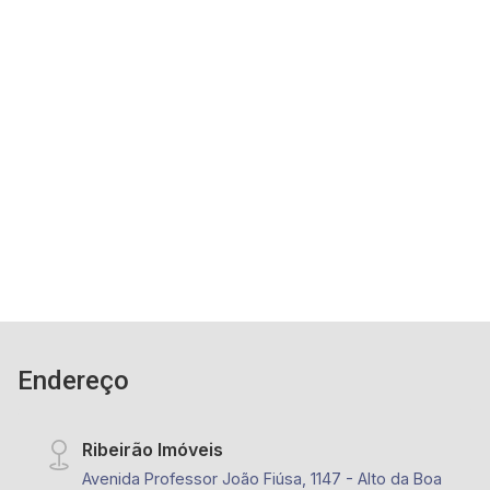
Condomínio Reserva Domaine Eco Residence -
Ribeirão Preto/SP
Casa em condomínio com 3 suítes no bairro
Villa do Golf à venda - 03 Suítes com Armários,
sendo uma suíte com closet; - 05 Banheiros
com Armários, Box e Espelho; - Living 02
ambientes; - Escritório; - Cozinha planejada; -
3
5
4
468m²
Área de Serviço com banheiro e dormitório; -
Dorm.
Banho
Garagens
Terreno
Quintal Gramado; - Espaço Gourmet; - Jardim; -
Condomínio com: Espaço Gourmet, Espaço Kids,
Playground, Salão de Festa, Fitness, Piscina
Adulto, Piscina Infantil, Quadra Poliesportiva,
Quadra Tênis e Quadra de Areia e portaria 24
horas; - Próximo ao Shopping Iguatemi;
Endereço
Ribeirão Imóveis
Avenida Professor João Fiúsa, 1147 - Alto da Boa