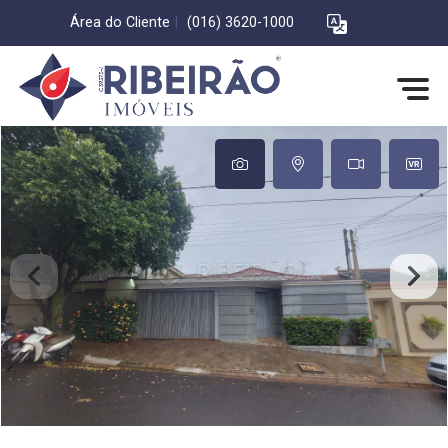
Área do Cliente
|
(016) 3620-1000