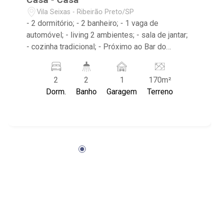
Vila Seixas - Ribeirão Preto/SP
- 2 dormitório; - 2 banheiro; - 1 vaga de
automóvel; - living 2 ambientes; - sala de jantar;
- cozinha tradicional; - Próximo ao Bar do
Nelson, Hospital São Lucas e Shopping Santa
Úrsula
2
2
1
170m²
Dorm.
Banho
Garagem
Terreno