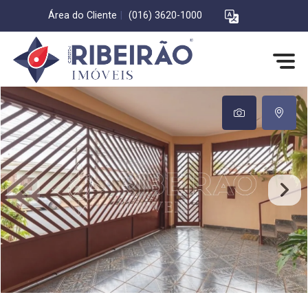
Área do Cliente
|
(016) 3620-1000