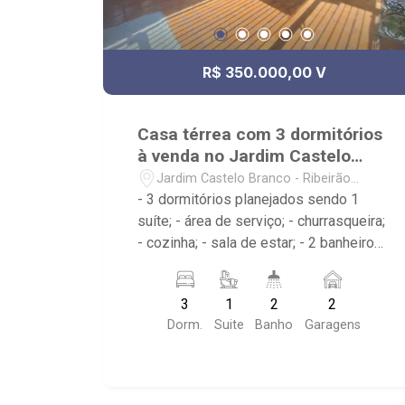
R$ 350.000,00 V
Casa térrea com 3 dormitórios
à venda no Jardim Castelo
Branco
Jardim Castelo Branco - Ribeirão
Preto/SP
- 3 dormitórios planejados sendo 1
suíte; - área de serviço; - churrasqueira;
- cozinha; - sala de estar; - 2 banheiros
planejados com box e espelho; -
próximo ao Toninho Lanches, K10
3
1
2
2
Futebol, Empório MF - Ribeirão
Dorm.
Suite
Banho
Garagens
Imóveis, referência em venda, compra e
locação. - Sinta-se em casa na Ribeirão
Imóveis, afinal Somos e Vivemos
Ribeirão: - funcionários capacitados; -