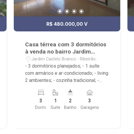
R$ 480.000,00 V
Casa térrea com 3 dormitórios
à venda no bairro Jardim
Castelo Branco
Jardim Castelo Branco - Ribeirão
Preto/SP
- 3 dormitórios planejados; - 1 suíte
com armários e ar-condicionado; - living
2 ambientes; - cozinha tradicional; -
quintal; - churrasqueira; - 2 banheiros
com box e espelho; - corredor lateral; -
3
1
2
3
3 vagas de garagem sendo 2 cobertas;
Dorm.
Suite
Banho
Garagens
- Próximo ao Supermercado Mialich,
Assaí Atacadista, Escola Sesi e
Avenida Presidente Castelo Branco.