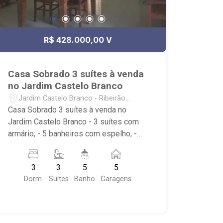
R$ 428.000,00 V
Casa Sobrado 3 suítes à venda
no Jardim Castelo Branco
Jardim Castelo Branco - Ribeirão
Preto/SP
Casa Sobrado 3 suítes à venda no
Jardim Castelo Branco - 3 suítes com
armário; - 5 banheiros com espelho; -
Sala de TV; - Cozinha Americana com
armário; - Despensa; - Edícula; - Quintal;
3
3
5
5
- Churrasqueira; - Piscina; - 5 vagas,
Dorm.
Suítes
Banho
Garagens
sendo 2 cobertas; - Próximo ao
Superatacado Tonin, Academia
Panobianco Treze de Maio e
Panificadora Braghetto.