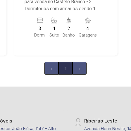
para venda no Castelo Branco - 3
Dormitórios com armários sendo 1
suíte com ar-condicionado - 2
Banheiros - Living - Sala de Jantar -
3
1
2
4
Cozinha integrada - Área de Serviço -
Dorm.
Suite
Banho
Garagens
Banheiro de Serviço - Churrasqueira -
Piscina (Em Reforma) - Portão
Eletrônico Próximo a PIZZARIA
MAQUEIPIZZA, Assaí Atacadista,
Padaria Villa Sucreê entre outros
«
1
»
móveis
Ribeirão Leste
essor João Fiúsa, 1147 - Alto
Avenida Henri Nestlé, 1