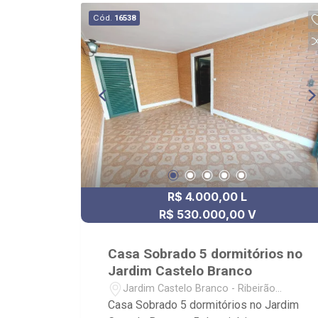
processos rápidos e eficientes; -
Cód.
16538
análise criteriosa de documentação; -
com foco: Zona Sul, Zona Leste, Centro
e Bonfim Paulista; - para Venda, Compra
e Locação, imobiliária é Ribeirão
Imóveis - sede na Av. Professor João
Fiusa;
R$ 4.000,00 L
R$ 530.000,00 V
Casa Sobrado 5 dormitórios no
Jardim Castelo Branco
Jardim Castelo Branco - Ribeirão
Preto/SP
Casa Sobrado 5 dormitórios no Jardim