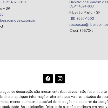
, CEP:
Habitacional Jardim das
14025-310
CEP:
14094-000
to - SP
Ribeirão Preto - SP
00
(16) 3620-1000
beiraoimoveis.com.br
recepcao@ribeiraoimov
-J
Creci: 39573-J
e artigos de decoração são meramente ilustrativos - não fazem parte
o de alterar qualquer informação referente aos valores e dados de se
aior, menor ou mesmo passível de alteração no decorrer da locaç
à rotatividade. As solicitações feitas pelo site não implicam em rese