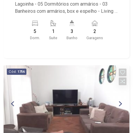
Lagoinha - 05 Dormitórios com armários - 03
Banheiros com armários, box e espelho - Living -
Escritório - Ventilador de teto - Cozinha com
armários - Área de Serviço - Edícula - Quintal -
5
1
3
2
Corredor lateral - Espaço Gourmet -
Dorm.
Suite
Banho
Garagens
Jardim/Paisagismo - Churrasqueira - Fogão a
Lenha - Piscina - Portão Eletrônico Próximo ao
Maquepizza; Sprint bar; Droga Raya; Banco Itau;
Tonin Superatacado; Makro Atacadista;
Churrascaria Coxilha dos Pampas
Cód.
1756