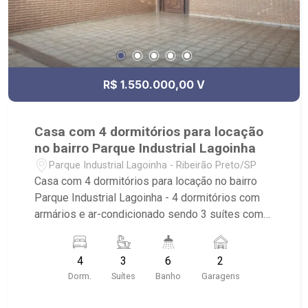
R$ 1.550.000,00 V
Casa com 4 dormitórios para locação
no bairro Parque Industrial Lagoinha
Parque Industrial Lagoinha - Ribeirão Preto/SP
Casa com 4 dormitórios para locação no bairro
Parque Industrial Lagoinha - 4 dormitórios com
armários e ar-condicionado sendo 3 suítes com
closet - 6 banheiros com armários, box e espelho
- 2 vagas cobertas - sala 2 ambientes - lavabo -
4
3
6
2
cozinha com armários - despensa com armários -
Dorm.
Suítes
Banho
Garagens
área de serviço com armários - dormitório de
serviço com banheiro - quintal - corredor lateral -