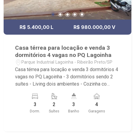
oferecemos mais proximidade com os clientes,
afim de entender seus objetivos e vontades.
Atualmente, contabilizamos mais de 2.500
cadastros de imóveis para venda, permuta e
R$ 5.400,00 L
R$ 980.000,00 V
locação, comercializando imóveis de terceiros e
lançamentos. Estamos localizados em sede
própria - em uma das melhores avenidas da
Casa térrea para locação e venda 3
cidade - Av. Professor João Fiúsa, 1147 - Alto da
dormitórios 4 vagas no PQ Lagoinha
Boa Vista, Ribeirão Preto - SP.
Parque Industrial Lagoinha - Ribeirão Preto/SP
Casa térrea para locação e venda 3 dormitórios 4
vagas no PQ Lagoinha - 3 dormitórios sendo 2
suítes - Living dois ambientes - Cozinha co
armário - Área de serviço - Escritório - Varanda -
Piscina - Banheiro social - Canil - 4 vagas sendo
3
2
3
4
2 cobertas - Portão eletrônico Próximo ao
Dorm.
Suítes
Banho
Garagens
Colégio Ressurreição, Paróquia Cristo
Ressucitado, Loja do Mecânico , Praça Ali Yussef
Abou Hamin