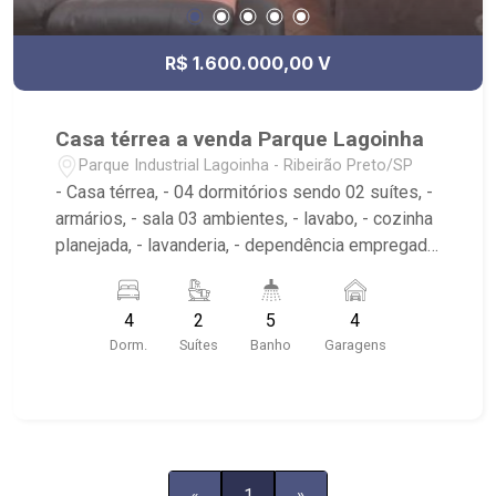
R$ 1.600.000,00 V
Casa térrea a venda Parque Lagoinha
Parque Industrial Lagoinha - Ribeirão Preto/SP
- Casa térrea, - 04 dormitórios sendo 02 suítes, -
armários, - sala 03 ambientes, - lavabo, - cozinha
planejada, - lavanderia, - dependência empregada,
- piscina, - quintal, - 04 vagas, - excelente
localização, - próximo Avenida Henri Nestlé.
4
2
5
4
Dorm.
Suítes
Banho
Garagens
«
1
»