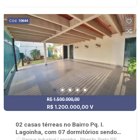
jardim - churrasqueira - sauna - vestiário - piscina
- portão eletrônico - Próximo ao Novo Shopping,
Atacadão, Churrascaria Coxilha dos Pampas,
Cód.
10644
Pizzaria MaquePizza
R$ 1.500.000,00
R$ 1.200.000,00 V
02 casas térreas no Bairro Pq. I.
Lagoinha, com 07 dormitórios sendo
03 suites, quintal, piscina,
Parque Industrial Lagoinha - Ribeirão Preto/SP