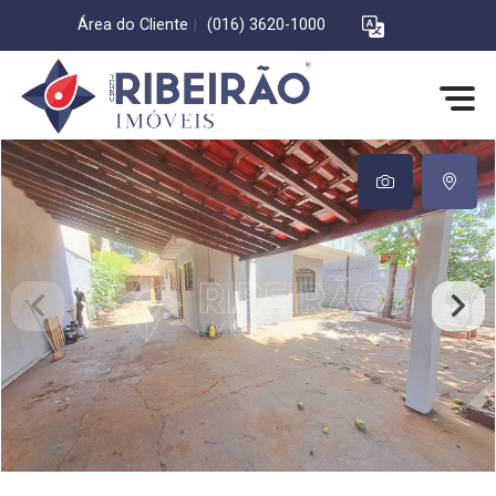
Área do Cliente
|
(016) 3620-1000