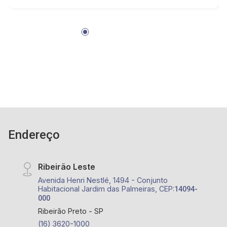
Imóveis, uma imobiliária com mais de 28 anos
de experiência e uma nova forma de fazer
negócios. Contando com uma equipe atuante de
consultores especialistas, oferecemos mais
proximidade com os clientes, afim de entender
seus objetivos e vontades. Atualmente,
contabilizamos mais de 2.500 cadastros de
imóveis para venda, permuta e locação,
comercializando imóveis de terceiros e
lançamentos. Estamos localizados em sede
Endereço
própria - em uma das melhores avenidas da
cidade - Av. Professor João Fiúsa, 1147 - Alto
da Boa Vista, Ribeirão Preto - SP.
Ribeirão Leste
Avenida Henri Nestlé, 1494 - Conjunto
Habitacional Jardim das Palmeiras, CEP:
14094-
000
Ribeirão Preto - SP
(16) 3620-1000