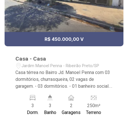
R$ 450.000,00 V
Casa - Casa
Jardim Manoel Penna - Ribeirão Preto/SP
Casa térrea no Bairro Jd. Manoel Penna com 03
dormitórios, churrasqueira, 02 vagas de
garagem. - 03 dormitórios. - 01 banheiro social. -
sala de estar e jantar. - cozinha com armários. -
quintal e corredor lateral. - Edicula com 01
3
3
2
250m²
quarto, 01 copa e 01 banheiro. - vestiário. -
Dorm.
Banho
Garagens
Terreno
quarto / depósito. - varanda com churrasqueira. -
02 vagas de garagem. Imóvel próximo ao Local
Supermercado, Novo Shopping. Ribeirão