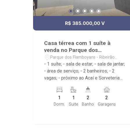
R$ 385.000,00 V
Casa térrea com 1 suíte à
venda no Parque dos
Flamboyans
Parque dos Flamboyans - Ribeirão
Preto/SP
- 1 suíte; - sala de estar; - sala de jantar;
- área de serviço; - 2 banheiros; - 2
vagas; - próximo ao Acaí e Sorveteria
Pimpinella, Mercearia Santos, Pizza
Show Ecpresso
1
1
2
2
Dorm.
Suite
Banho
Garagens