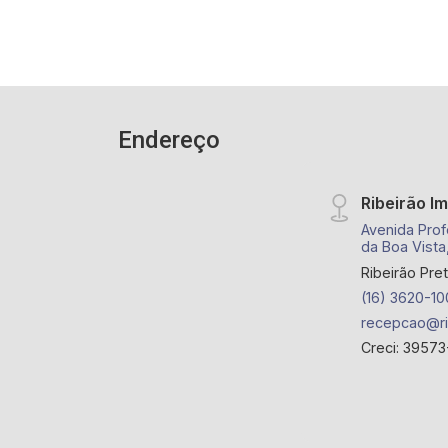
Endereço
Ribeirão I
Avenida Prof
da Boa Vista
Ribeirão Pre
(16) 3620-10
recepcao@ri
Creci: 39573