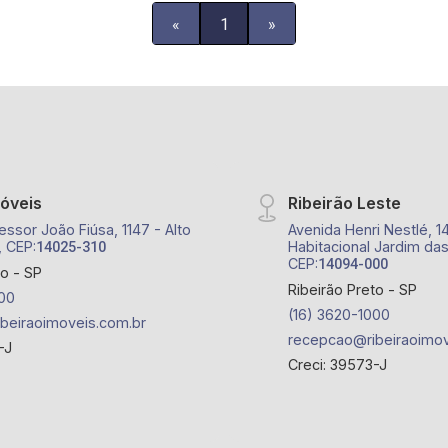
«
1
»
móveis
Ribeirão Leste
essor João Fiúsa, 1147 - Alto
Avenida Henri Nestlé, 1
, CEP:
Habitacional Jardim das
14025-310
CEP:
14094-000
to - SP
Ribeirão Preto - SP
00
(16) 3620-1000
beiraoimoveis.com.br
recepcao@ribeiraoimov
-J
Creci: 39573-J