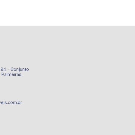
494 - Conjunto
 Palmeiras,
eis.com.br