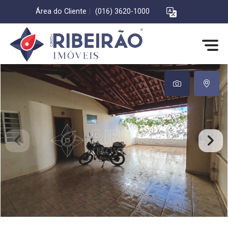
Área do Cliente
|
(016) 3620-1000