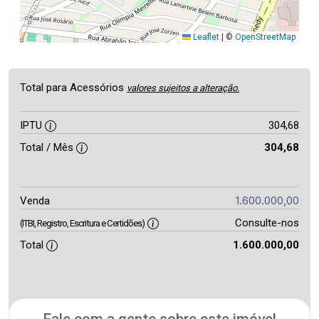
Leaflet
|
©
OpenStreetMap
Total para Acessórios
valores sujeitos a alteração.
IPTU
304,68
Total / Mês
304,68
1.600.000,00
Venda
Consulte-nos
(ITBI, Registro, Escritura e Certidões)
Total
1.600.000,00
Fale com a gente sobre este imóvel