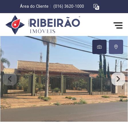
Área do Cliente
|
(016) 3620-1000