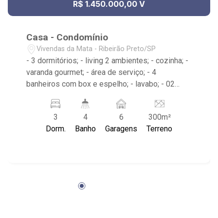
R$ 1.450.000,00 V
Casa - Condomínio
Vivendas da Mata - Ribeirão Preto/SP
- 3 dormitórios; - living 2 ambientes; - cozinha; -
varanda gourmet; - área de serviço; - 4
banheiros com box e espelho; - lavabo; - 02
placas solares; - boiler para água aquecida com
600l, - será entregue com armários; - direito ao
3
4
6
300m²
Club Vivendas da Mata - próximo à VRStar Shop,
Dorm.
Banho
Garagens
Terreno
Mata Santa Tereza, Ribeirão Shopping -
condomínio possui portaria 24hrs, clube
privativo;