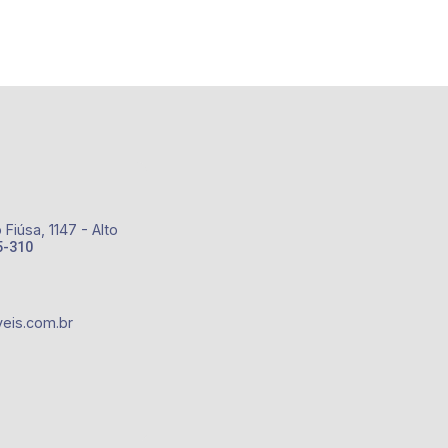
Fiúsa, 1147 - Alto
5-310
eis.com.br