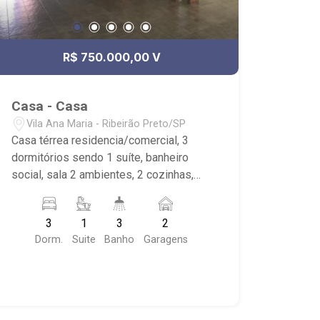
R$ 750.000,00 V
Casa - Casa
Vila Ana Maria - Ribeirão Preto/SP
Casa térrea residencia/comercial, 3
dormitórios sendo 1 suíte, banheiro
social, sala 2 ambientes, 2 cozinhas,
área de serviço, dependência de
empregada, 2 vagas, excelente
3
1
3
2
localização, próximo Avenida Professor
Dorm.
Suite
Banho
Garagens
João Fiúsa.