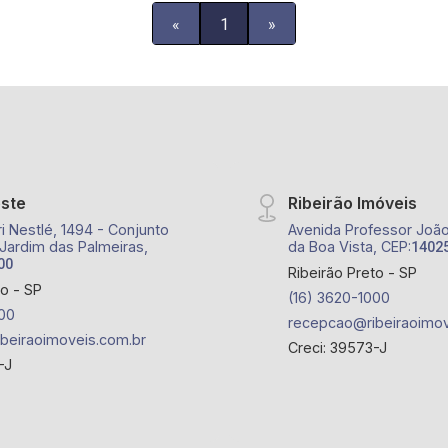
«
1
»
este
Ribeirão Imóveis
i Nestlé, 1494 - Conjunto
Avenida Professor João 
 Jardim das Palmeiras,
da Boa Vista, CEP:
1402
00
Ribeirão Preto - SP
to - SP
(16) 3620-1000
00
recepcao@ribeiraoimov
beiraoimoveis.com.br
Creci: 39573-J
-J