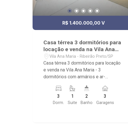
R$ 1.400.000,00 V
Casa térrea 3 dormitórios para
locação e venda na Vila Ana
Maria
Vila Ana Maria - Ribeirão Preto/SP
Casa térrea 3 dormitórios para locação
e venda na Vila Ana Maria - 3
dormitórios com armários e ar-
condicionado, sendo 1 suíte; - 2
banheiros com box e espelho; - Living 2
3
1
2
3
ambientes; - Cozinha planejada; - Área
Dorm.
Suite
Banho
Garagens
de serviço; - Quintal; - Churrasqueira; - 3
vagas de garagem; - Próximo ao
Colégio Novo, Liceu Albert Sabin -
Unidade Médio e Pré-Vestibular,