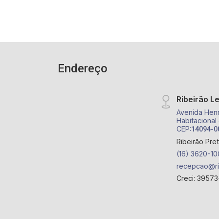
Colégio Faap e Ribeirão Shopping.
Endereço
Ribeirão L
Avenida Henr
Habitacional
CEP:
14094-0
Ribeirão Pre
(16) 3620-10
recepcao@ri
Creci: 39573