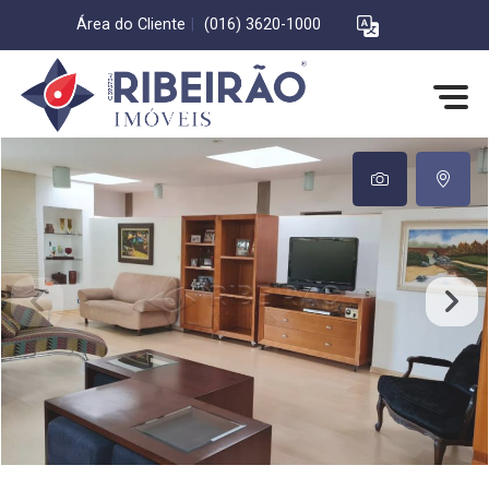
Área do Cliente
|
(016) 3620-1000