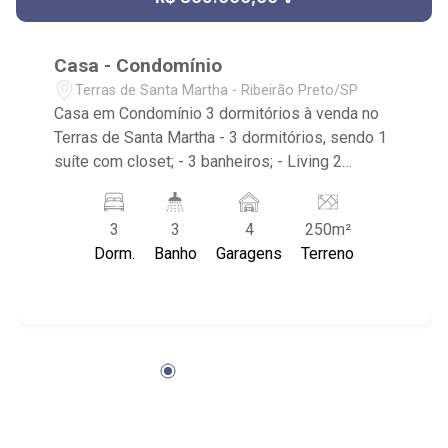
Casa - Condomínio
Terras de Santa Martha - Ribeirão Preto/SP
Casa em Condomínio 3 dormitórios à venda no
Terras de Santa Martha - 3 dormitórios, sendo 1
suíte com closet; - 3 banheiros; - Living 2
ambientes; - Cozinha Integrada com armário; -
Área de Serviço; - Quintal; - Espaço Gourmet; -
3
3
4
250m²
Jardim; - Churrasqueira; - Piscina; - 4 vagas,
Dorm.
Banho
Garagens
Terreno
sendo 2 cobertas; - Condomínio com portaria
remota, viário travado, guarita e cancela para
controle de acesso, além de praças com
paisagismo ornamental, estar, playground e
segurança com monitoramento por câmeras; -
Localizado próximo ao Blue Residencial, Ilha
das Margaridas, Condomínio Jardim dos
Flamboyants.