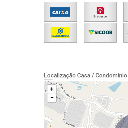
Localização Casa / Condomínio 
+
−