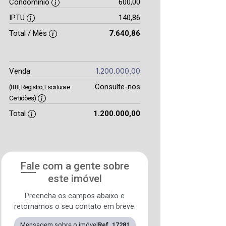
Condomínio
600,00
IPTU
140,86
Total / Mês
7.640,86
1.200.000,00
Venda
Consulte-nos
(ITBI, Registro, Escritura e
Certidões)
Total
1.200.000,00
Fale com a gente sobre
este imóvel
Preencha os campos abaixo e
retornamos o seu contato em breve.
Mensagem sobre o imóvel
Ref. 17281