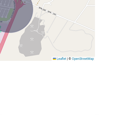
Leaflet
|
©
OpenStreetMap