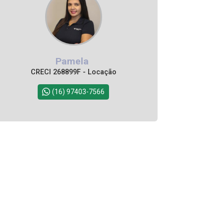
Pamela
CRECI 268899F - Locação
(16) 97403-7566