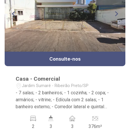
Consulte-nos
Casa - Comercial
Jardim Sumaré - Ribeirão Preto/SP
- 7 salas; - 2 banheiros; - 1 cozinha; - 2 copa; -
armários; - vitrine; - Edícula com 2 salas; - 1
banheiro externo; - Corredor lateral e quintal
amplo; - 3 vagas frontais . Ótima localização; -
Próximo de hospital, ótimo ponto para clinica
2
3
3
376m²
medicas;