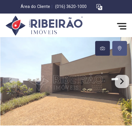
Área do Cliente
|
(016) 3620-1000