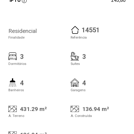
IPTU
243,80
14551
Residencial
Finalidade
Referência
3
3
Dormitórios
Suítes
4
4
Banheiros
Garagens
431.29 m²
136.94 m²
A. Terreno
A. Construída