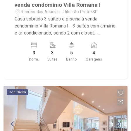
venda condomínio Villa Romana I
Recreio das Acácias - Ribeirão Preto/SP
Casa sobrado 3 suítes e piscina à venda
condomínio Villa Romana I - 3 suítes com armário
e ar-condicionado, sendo 2 com closet; -
Banheiros com armário, box e espelho; - Living 2
ambientes; - Sala de TV; - Escritório; - Lavabo; -
3
3
5
4
Cozinha planejada; - Área de serviço; - Quintal; -
Dorm.
Suítes
Banho
Garagens
Corredor lateral; - Varanda gourmet; -
Churrasqueira; - Piscina; - 4 vagas de garagem,
sendo 2 cobertas; - Aceita permuta; - Condomínio
com portaria 24h, ronda motorizada, praça central
com campo de futebol, quadra poliesportiva,
Cód.
16387
playground, academia ao ar livre e salão de
festas; - Próximo ao Novo Shopping, Colégio
Marista Champagnat e Rodovia Antônio Machado
Sant`Anna. Amigo corretor, caso queira parceria,
entre em contato através do nosso telefone.