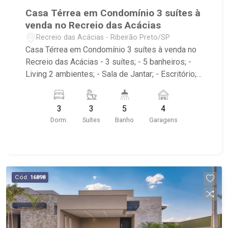
Casa Térrea em Condomínio 3 suítes à
venda no Recreio das Acácias
Recreio das Acácias - Ribeirão Preto/SP
Casa Térrea em Condomínio 3 suítes à venda no
Recreio das Acácias - 3 suítes; - 5 banheiros; -
Living 2 ambientes; - Sala de Jantar; - Escritório; -
Lavabo; - Cozinha Integrada com armário; -
Despensa; - Área de Serviço com armário; -
3
3
5
4
Espaço Gourmet; - Jardim; - Churrasqueira; -
Dorm.
Suítes
Banho
Garagens
Piscina; - 4 vagas, sendo 2 cobertas; -
Condomínio: Portaria 24hrs, Piscina, Academia,
Salão de Festas, Quadra Poliesportiva,
Playground; - Localizado próximo ao Hotel ibis
Styles Ribeirão Preto Maurílio Biagi, Pacer
Cód.
16898
Academia Ribeirânia, Estádio Santa Cruz - Arena
NicNet | Eurobike, UNAERP, Parque Municipal Dr.
Luis Carlos Raya, Churrascaria JP SteakHouse |
Ribeirão Preto | Restaurante | Rodízio, Novo