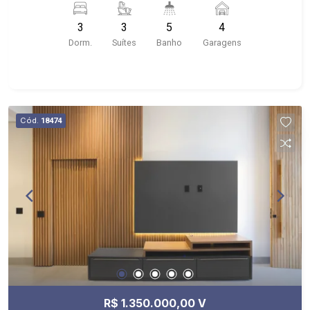
serviço; - lavabo; - 04 vagas de garagem sendo
3
3
5
4
02 cobertas - Condomínio: Portaria 24hrs, Ronda
Dorm.
Suítes
Banho
Garagens
Motorizada, Praça Central com Campo de
Futebol, Quadra Poliesportiva, Playground,
Academia ao ar livre, Salão de Festas
Cód.
18474
R$ 1.350.000,00 V