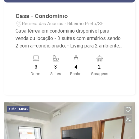
Casa - Condomínio
Recreio das Acácias - Ribeirão Preto/SP
Casa térrea em condomínio disponível para
venda ou locação - 3 suítes com armários sendo
2 com ar-condicionado; - Living para 2 ambientes
com ar-condicionado; - Lavabo; - Cozinha
tradicional planejada; - Varanda gourmet com
3
3
4
2
churrasqueira; - Piscina aquecida; - Vestiário; -
Dorm.
Suítes
Banho
Garagens
Quintal; - Área de serviço planejadas; - 4 vagas
de garagem;
Cód.
14845