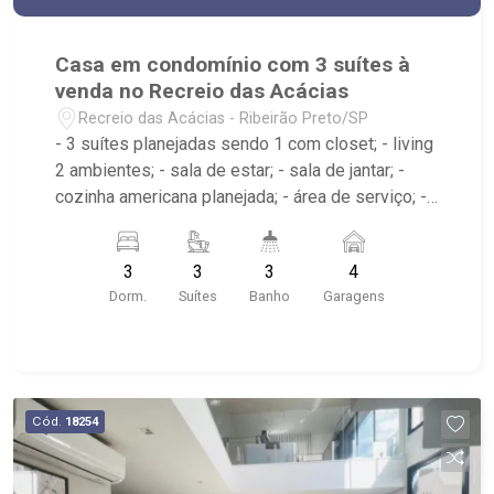
Casa em condomínio com 3 suítes à
venda no Recreio das Acácias
Recreio das Acácias - Ribeirão Preto/SP
- 3 suítes planejadas sendo 1 com closet; - living
2 ambientes; - sala de estar; - sala de jantar; -
cozinha americana planejada; - área de serviço; -
varanda gourmet; - churrasqueira; - piscina com
hidro; - 3 banheiros planejados com box e
3
3
3
4
espelho; - próximo ao Espaço Le Jardin, Yakin,
Dorm.
Suítes
Banho
Garagens
Espaço Pantanal RV - Condomínio com pet place,
portaria 24h, piscina, salão de festas e academia
Cód.
18254