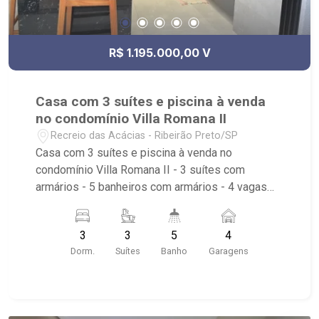
R$ 1.195.000,00 V
Casa com 3 suítes e piscina à venda
no condomínio Villa Romana II
Recreio das Acácias - Ribeirão Preto/SP
Casa com 3 suítes e piscina à venda no
condomínio Villa Romana II - 3 suítes com
armários - 5 banheiros com armários - 4 vagas
sendo 2 descobertas - living - sala de jantar -
escritório - lavabo - cozinha integrada com
3
3
5
4
armários - área de serviço com armários -
Dorm.
Suítes
Banho
Garagens
churrasqueira - sauna - piscina - condomínio com
pet place, portaria 24h, piscina, salão de festas e
academia - Próximo à Rodovia Anônio Machado
Sant´Anna, Yakin Acácias, Mata das Acácias