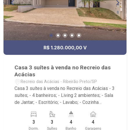
Shopping, Point SP330, R6 Futebol Society,
Cupim do Paulim, Boteco Vila Madá City Ribeirão,
Atêlie da Pizza.
R$ 1.280.000,00 V
Casa 3 suítes à venda no Recreio das
Acácias
Recreio das Acácias - Ribeirão Preto/SP
Casa 3 suítes à venda no Recreio das Acácias - 3
suítes; - 4 banheiros; - Living 2 ambientes; - Sala
de Jantar; - Escritório; - Lavabo; - Cozinha
Integrada com armário; - Despensa; - Área de
Serviço com armário; - Espaço Gourmet; - Jardim;
3
3
4
4
- Churrasqueira; - Piscina; - 4 vagas, sendo 2
Dorm.
Suítes
Banho
Garagens