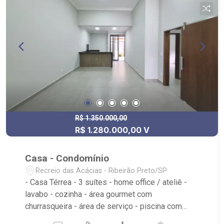
residenciais.
R$ 1.350.000,00
R$ 1.280.000,00 V
Casa - Condomínio
Recreio das Acácias - Ribeirão Preto/SP
- Casa Térrea - 3 suítes - home office / ateliê -
lavabo - cozinha - área gourmet com
churrasqueira - área de serviço - piscina com
hidromassagem - vestiário com chuveiro - sala 2