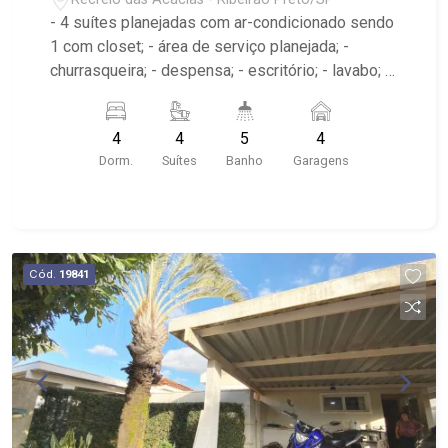
- 4 suítes planejadas com ar-condicionado sendo
1 com closet; - área de serviço planejada; -
churrasqueira; - despensa; - escritório; - lavabo; -
varanda gourmet; - cozinha planejada; - piscina; -
sala 2 ambientes com ar-condicionado; - 5
4
4
5
4
banheiros planejados com box e espelho; -
Dorm.
Suítes
Banho
Garagens
próximo ao Yakin, Villa Sucreê, MB Fit Academia
Cód.
19841