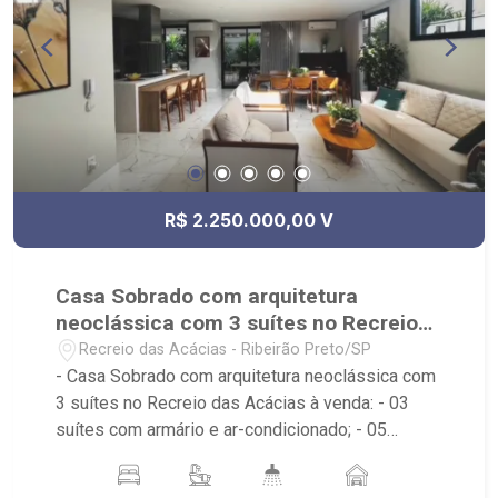
R$ 2.250.000,00 V
Casa Sobrado com arquitetura
neoclássica com 3 suítes no Recreio
das Acácias à venda
Recreio das Acácias - Ribeirão Preto/SP
- Casa Sobrado com arquitetura neoclássica com
3 suítes no Recreio das Acácias à venda: - 03
suítes com armário e ar-condicionado; - 05
banheiros com armários, box e espelho; - 04
vagas de garagem, sendo duas cobertas; - Sala