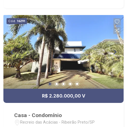
Jardim/Paisagismo; - Condomínio: Portaria
24hrs, Academia ao ar livre, Playground, Quadra
de Vôlei de Areia, Quadra Poliesportiva, Pista
Cód.
16291
para Caminhada; - Localizado próximo ao Yakin,
Villa Sucreê, Novo Shopping.
R$ 2.280.000,00 V
Casa - Condomínio
Recreio das Acácias - Ribeirão Preto/SP