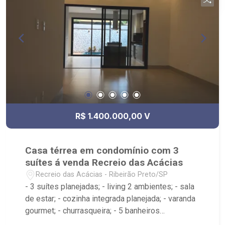
Academia, Pet Place, Mercado, Playground,
Quadra Poliesportiva; - Localizado próximo à
Churrascaria JP SteakHouse, Cantina da Picanha
Restaurante e Choperia e Novo Shopping.
R$ 1.400.000,00 V
Casa térrea em condomínio com 3
suítes á venda Recreio das Acácias
Recreio das Acácias - Ribeirão Preto/SP
- 3 suítes planejadas; - living 2 ambientes; - sala
de estar; - cozinha integrada planejada; - varanda
gourmet; - churrasqueira; - 5 banheiros
planejados com box e espelho; - banheiro de