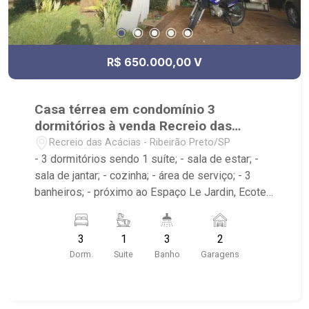
R$ 650.000,00 V
Casa térrea em condomínio 3
dormitórios à venda Recreio das
Acácias
Recreio das Acácias - Ribeirão Preto/SP
- 3 dormitórios sendo 1 suíte; - sala de estar; -
sala de jantar; - cozinha; - área de serviço; - 3
banheiros; - próximo ao Espaço Le Jardin, Ecotel,
Grupo Maq Tec; - Ribeirão Imóveis, referência em
venda, compra e locação. - Sinta-se em casa na
3
1
3
2
Ribeirão Imóveis, afinal Somos e Vivemos
Dorm.
Suite
Banho
Garagens
Ribeirão: - funcionários capacitados; - processos
rápidos e eficientes; - análise criteriosa de
documentação; - com foco: Zona Sul, Zona Leste,
Centro e Bonfim Paulista; - para Venda, Compra e