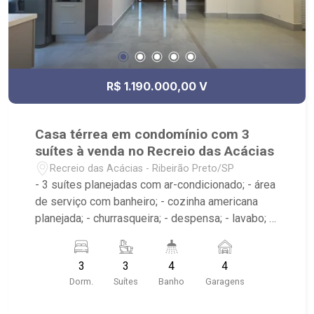
R$ 1.190.000,00 V
Casa térrea em condomínio com 3
suítes à venda no Recreio das Acácias
Recreio das Acácias - Ribeirão Preto/SP
- 3 suítes planejadas com ar-condicionado; - área
de serviço com banheiro; - cozinha americana
planejada; - churrasqueira; - despensa; - lavabo; -
closet; - piscina; - sala de estar; - 4 banheiros; -
Condomínio com portaria 24h, ronda motorizada,
3
3
4
4
piscina, quadra poliesportiva, playground,
Dorm.
Suítes
Banho
Garagens
academia e salão de festas;