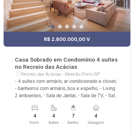
R$ 2.800.000,00 V
Casa Sobrado em Condomínio 4 suítes
no Recreio das Acácias
Recreio das Acácias - Ribeirão Preto/SP
- 4 suítes com armário, ar-condicionado e closet;
- banheiros com armário, box e espelho; - Living
2 ambientes; - Sala de Jantar; - Sala de TV; - Sala
Íntima; - Escritório (home office/ Ateliê); - Imóvel
já conta com fotovoltaica e aquecimento solar
4
4
7
4
para água; - Lavabo; - Cozinha planejada; -
Dorm.
Suítes
Banho
Garagens
Despensa; - Área de Serviço com armário; -
Espaço Gourmet com churrasqueira; - Piscina; -