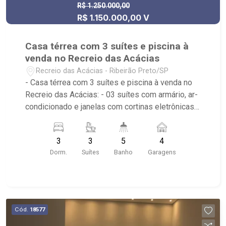
R$ 1.250.000,00
R$ 1.150.000,00 V
Casa térrea com 3 suítes e piscina à
venda no Recreio das Acácias
Recreio das Acácias - Ribeirão Preto/SP
- Casa térrea com 3 suítes e piscina à venda no
Recreio das Acácias: - 03 suítes com armário, ar-
condicionado e janelas com cortinas eletrônicas;
- 05 banheiros; - 04 vagas de garagem, sendo
duas cobertas; - Sala de Jantar; - Sala de estar
3
3
5
4
com painel TV; - 05 aparelhos de ar-condicionado
Dorm.
Suítes
Banho
Garagens
no total; - Lustre decorativo; - Cozinha planejada,
com cooktop, forno, micro-ondas, geladeira e
máquina de lavar; - Área de Serviço com banheiro;
- Corredor lateral; - Varanda; - Jardim; - Piscina; -
Churrasqueira; - Aquecedor solar; - Condomínio:
Cód.
18577
Portaria 24hrs, Piscina, Salão de Festas,