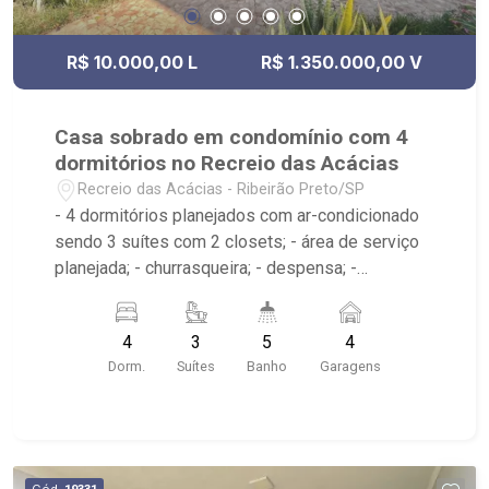
R$ 10.000,00 L
R$ 1.350.000,00 V
Casa sobrado em condomínio com 4
dormitórios no Recreio das Acácias
Recreio das Acácias - Ribeirão Preto/SP
- 4 dormitórios planejados com ar-condicionado
sendo 3 suítes com 2 closets; - área de serviço
planejada; - churrasqueira; - despensa; -
escritório; - lavabo; - varanda gourmet; - cozinha
planejada; - piscina; - sala de estar; - sala 3
4
3
5
4
ambientes; - 5 banheiros planejados com box e
Dorm.
Suítes
Banho
Garagens
espelho; - condomínio com ronda motorizada,
portaria 24h e campo de futebol gramado. -
Próximo ao restaurante Yakin, pizzaria Verace,
Espaço Le Jardin, e Magic Music Eventos
Cód.