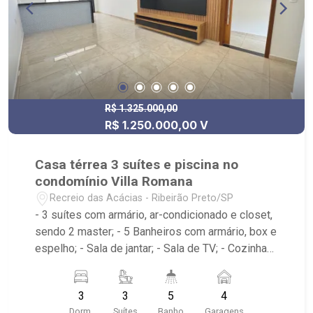
R$ 1.325.000,00
R$ 1.250.000,00 V
Casa térrea 3 suítes e piscina no
condomínio Villa Romana
Recreio das Acácias - Ribeirão Preto/SP
- 3 suítes com armário, ar-condicionado e closet,
sendo 2 master; - 5 Banheiros com armário, box e
espelho; - Sala de jantar; - Sala de TV; - Cozinha
integrada planejada; - Área de serviço; - Corredor
lateral; - Espaço gourmet com Churrasqueira e
3
3
5
4
fechamento em vidro; - Piscina aquecida; -
Dorm.
Suítes
Banho
Garagens