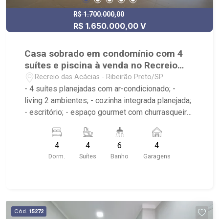
R$ 1.700.000,00
R$ 1.650.000,00 V
Casa sobrado em condomínio com 4
suítes e piscina à venda no Recreio
das Acácias
Recreio das Acácias - Ribeirão Preto/SP
- 4 suítes planejadas com ar-condicionado; -
living 2 ambientes; - cozinha integrada planejada;
- escritório; - espaço gourmet com churrasqueira;
- vestiário; - 6 banheiros com armários, box e
espelho; - lavabo; - piscina com cascata e
4
4
6
4
hidromassagem; - área de serviço com armários;
Dorm.
Suítes
Banho
Garagens
- 4 vagas de garagem, sendo 2 cobertas; -
Condomínio com portaria 24h, ronda motorizada,
praça central com campo de futebol, quadra de
esportes, playground, academia ao ar livre e
salão de festas; - Próximo a Rodovia Antônio
Cód.
15272
Machado Sant`Anna e diversos condomínios