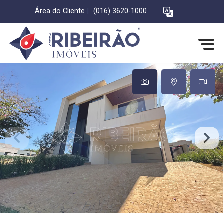
Área do Cliente
|
(016) 3620-1000