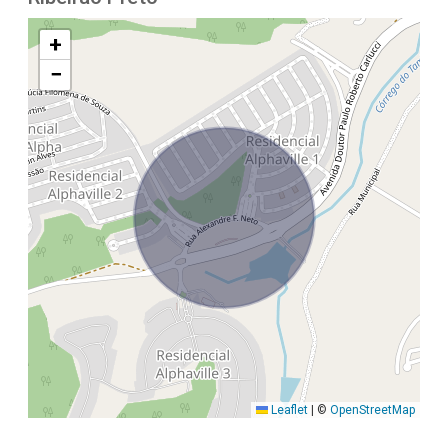
+
−
Leaflet
|
©
OpenStreetMap