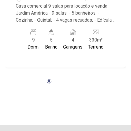
Casa comercial 9 salas para locação e venda
Jardim América - 9 salas; - 5 banheiros; -
Cozinha; - Quintal; - 4 vagas recuadas; - Edícula
com 2 salas e 1 banheiro; - Área de serviço; -
Imóvel localizado na Av. Presidente Vargas.
9
5
4
330m²
Dorm.
Banho
Garagens
Terreno