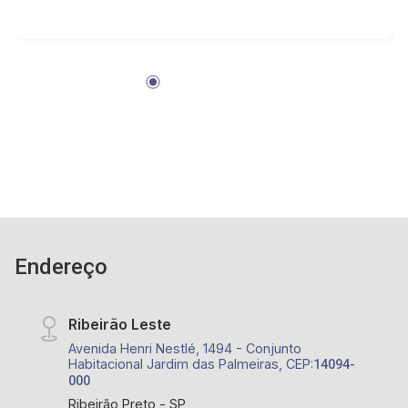
com hidro - Ducha - Vestiário com box, armário
planejado e espelho - Jardim / Paisagismo - 02
corredores laterais - Sótão - 06 vagas de
garagem sendo 03 cobertas e 03 descobertas -
Condomínio: Portaria e Monitoramento 24hrs,
Playground, Fiação Subterrânea e Sarjetas mais
largas. - Club House: Quadras de Tênis, Beach
Tênis, Piscina, Academia, Playground, Cinema,
Espaço gourmet, Salão de Festas, Quadra
Poliesportiva e diversos outros itens para um
público seleto - Próximo ao Ribeirão Shopping,
CrossFit Bonfim, Restaurante Zucker, Mundo
Endereço
Animal Centro Veterinário, Posto Alpha Center,
Academia Corpore, Museu da Gula, Maple Bear
Ribeirão Leste
Avenida Henri Nestlé, 1494 - Conjunto
Habitacional Jardim das Palmeiras, CEP:
14094-
000
Ribeirão Preto - SP