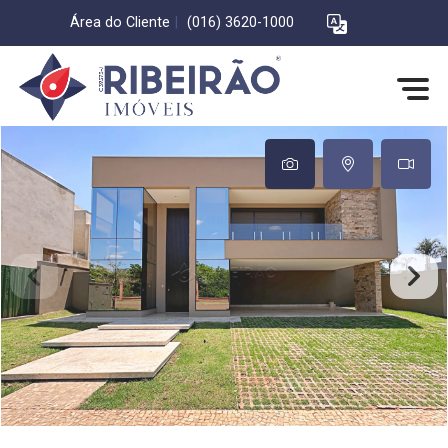
Área do Cliente
|
(016) 3620-1000