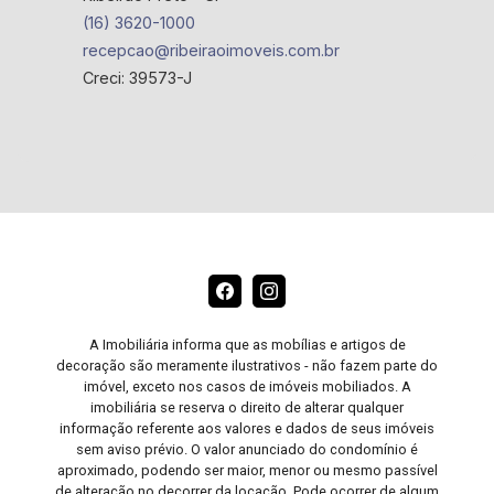
(16) 3620-1000
recepcao@ribeiraoimoveis.com.br
Creci: 39573-J
A Imobiliária informa que as mobílias e artigos de
decoração são meramente ilustrativos - não fazem parte do
imóvel, exceto nos casos de imóveis mobiliados. A
imobiliária se reserva o direito de alterar qualquer
informação referente aos valores e dados de seus imóveis
sem aviso prévio. O valor anunciado do condomínio é
aproximado, podendo ser maior, menor ou mesmo passível
de alteração no decorrer da locação. Pode ocorrer de algum