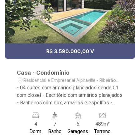
R$ 3.590.000,00 V
Casa - Condomínio
Residencial e Empresarial Alphaville - Ribeirão
Preto/SP
- 04 suítes com armários planejados sendo 01
com closet - Escritório com armários planejados
- Banheiros com box, armários e espelhos -
Cozinha Integrada - Espaço gourmet com
churrasqueira e fechamento em vidro - Lavabo
4
7
6
489m²
com depósito e espelho - Área de serviço com
Dorm.
Banho
Garagens
Terreno
armários planejados - Home Cinema - Piscina