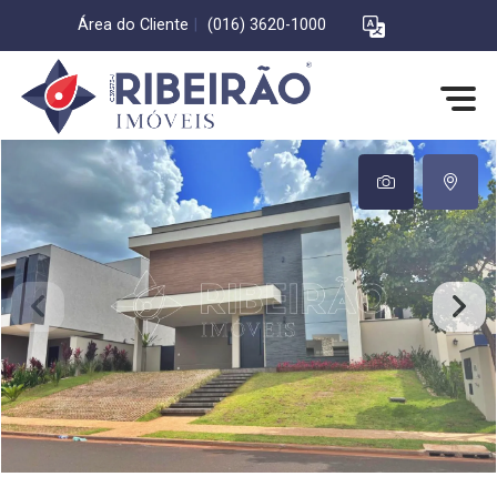
Área do Cliente
|
(016) 3620-1000