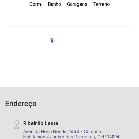
Dorm.
Banho
Garagens
Terreno
Vestiário com box e espelho - 02 corredores
Laterais - 04 vagas de garagem sendo 02
cobertas - Condomínio: Portaria e
Monitoramento 24hrs, Playground, Fiação
Subterrânea e Sarjetas mais largas. - Club
House: Quadras de Tênis, Beach Tênis, Piscina,
Academia, Playground, Cinema, Espaço gourmet,
Salão de Festas, Quadra Poliesportiva e
diversos outros itens para um público seleto -
Próximo ao Ribeirão Shopping, CrossFit Bonfim,
Restaurante Zucker, Mundo Animal Centro
Veterinário, Posto Alpha Center, Academia
Corpore, Museu da Gula, Maple Bear
Endereço
Ribeirão Leste
Avenida Henri Nestlé, 1494 - Conjunto
Habitacional Jardim das Palmeiras, CEP:
14094-