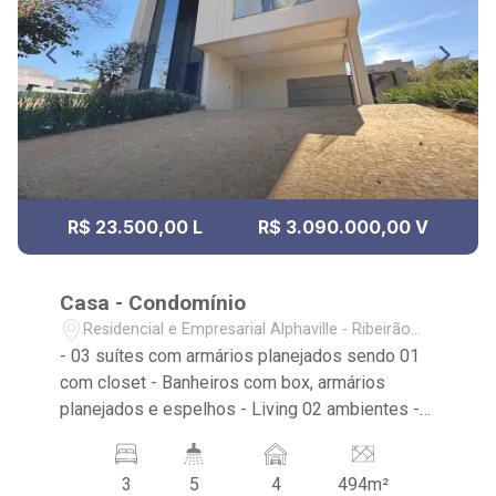
R$ 23.500,00 L
R$ 3.090.000,00 V
Casa - Condomínio
Residencial e Empresarial Alphaville - Ribeirão
Preto/SP
- 03 suítes com armários planejados sendo 01
com closet - Banheiros com box, armários
planejados e espelhos - Living 02 ambientes -
Escritório - Cozinha Integrada com armários
planejados - Área de Serviço - Varanda Gourmet
3
5
4
494m²
com coifa e armários planejados - Piscina -