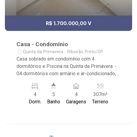
R$ 1.700.000,00 V
Casa - Condomínio
Quinta da Primavera - Ribeirão Preto/SP
Casa sobrado em condomínio com 4
dormitórios e Piscina na Quinta da Primavera: -
04 dormitórios com armário e ar-condicionado,
sendo 3 suítes; - living 02 ambientes; - Sala de
TV; - Escritório; - 05 banheiros, sendo 1 lavabo; -
4
5
4
307m²
cozinha planejada; - área de serviço com
Dorm.
Banho
Garagens
Terreno
armário; - Sacada; - Piscina; - Paisagismo; - Área
gourmet; - 4 vagas de garagem; - condomínio
com salão de festas, playground, quadra de
esportes e ronda motorizada