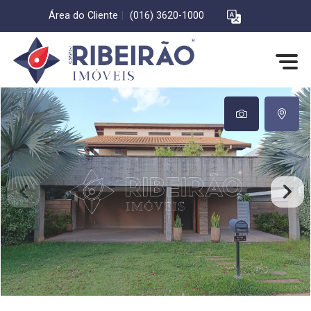
Área do Cliente
|
(016) 3620-1000