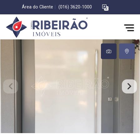
Área do Cliente
|
(016) 3620-1000