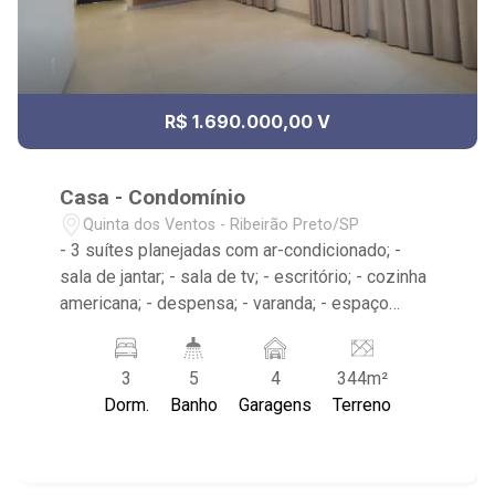
R$ 1.690.000,00 V
Casa - Condomínio
Quinta dos Ventos - Ribeirão Preto/SP
- 3 suítes planejadas com ar-condicionado; -
sala de jantar; - sala de tv; - escritório; - cozinha
americana; - despensa; - varanda; - espaço
gourmet; - jardim / paisagismo; - 5 banheiros
com armários, box e espelho; - lavabo; -
3
5
4
344m²
vestiário; - piscina com hidro; - prainha; - área de
Dorm.
Banho
Garagens
Terreno
serviço; - banheiro de serviço; - 4 vagas de
garagem sendo 2 cobertas; - condomínio:
Portaria 24hrs, Piscina, Quadra Poliesportiva,
Salão de Festas, Quadra de Tênis, Área de