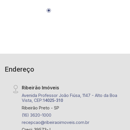
Churrasco, Academia; - próximo à Avenida Oscar
Niemeyer;
Endereço
Ribeirão Imóveis
Avenida Professor João Fiúsa, 1147 - Alto da Boa
Vista, CEP:
14025-310
Ribeirão Preto - SP
(16) 3620-1000
recepcao@ribeiraoimoveis.com.br
Creci: 39573-J