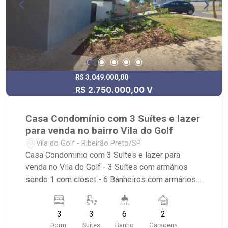
estacionamento, segurança 24 horas - A 7
minutos do Ribeirão Shopping, a 8 minutos do
Hospital Unimed, a 6 minutos do Cenourão, a 4
minutos do Shopping Iguatemi
R$ 3.049.000,00
R$ 2.750.000,00 V
Casa Condomínio com 3 Suítes e lazer
para venda no bairro Vila do Golf
Vila do Golf - Ribeirão Preto/SP
Casa Condominio com 3 Suítes e lazer para
venda no Vila do Golf - 3 Suítes com armários
sendo 1 com closet - 6 Banheiros com armários,
box e espelho - Living - Escritório - Lavabo -
Cozinha com armários - Despensa - Área de
3
3
6
2
Serviço com dormitório e banheiro - Quintal -
Dorm.
Suítes
Banho
Garagens