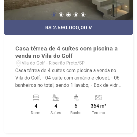
R$ 2.590.000,00 V
Casa térrea de 4 suítes com piscina a
venda no Vila do Golf
Vila do Golf - Ribeirão Preto/SP
Casa térrea de 4 suítes com piscina a venda no
Vila do Golf: - 04 suíte com armário e closet; - 06
banheiros no total, sendo 1 lavabo; - Box de vidro;
- Sala de Jantar; - Sala de Estar; - Home Theater; -
Cozinha Americana Gourmet; - Área de Serviço
4
4
6
364 m²
com banheiro; - Piscina com hidro e prainha; -
Dorm.
Suítes
Banho
Terreno
Aquecimento Solar; - Varanda gourmet com
churrasqueira; - Condomínio com portaria 24h,
piscina, quadra de esportes, quadra de areia
beach tenis, quadra de tenis coberta, campo de