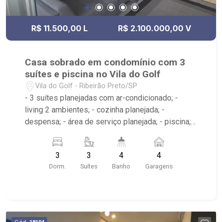
R$ 11.500,00 L
R$ 2.100.000,00 V
Casa sobrado em condomínio com 3
suítes e piscina no Vila do Golf
Vila do Golf - Ribeirão Preto/SP
- 3 suítes planejadas com ar-condicionado; -
living 2 ambientes; - cozinha planejada; -
despensa; - área de serviço planejada; - piscina; -
espaço gourmet; - 4 banheiros planejados com
box e espelho; - Condomínio com churrasqueira,
3
3
4
4
hidromassagem, piscina adulto e infantil,
Dorm.
Suítes
Banho
Garagens
playground, portão eletrônico, portaria 24h, quadra
de tênis e quadra poliesportiva; - próximo ao
NOIPÊ, Casa da Mata, Museu da Gula
Cód.