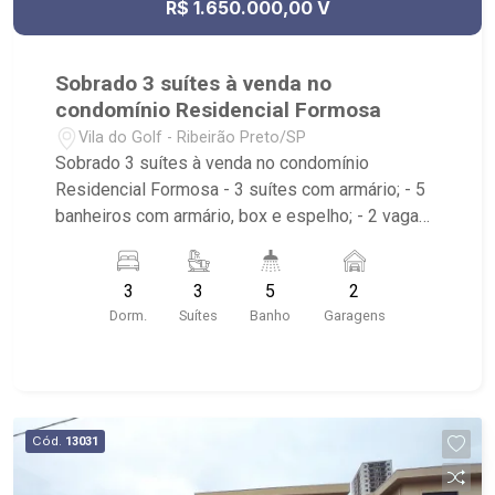
R$ 1.650.000,00 V
Sobrado 3 suítes à venda no
condomínio Residencial Formosa
Vila do Golf - Ribeirão Preto/SP
Sobrado 3 suítes à venda no condomínio
Residencial Formosa - 3 suítes com armário; - 5
banheiros com armário, box e espelho; - 2 vagas
de garagem; - Living; - Sala de TV; - Sala íntima; -
Lavabo; - Escritório; - Cozinha planejada; - Área
3
3
5
2
de serviço com armário e banheiro; - Quintal
Dorm.
Suítes
Banho
Garagens
gramado; - Jardim; - Corredor lateral; - Sacada; -
Espaço gourmet; - Churrasqueira; - Piscina; -
condomínio com salão de festas, brinquedoteca,
playground e quadra poliesportiva. - Apenas
cinco minutos do Ribeirão Shopping e Shopping
Cód.
13031
Iguatemi. Perto da Escola Concept e Sabin.