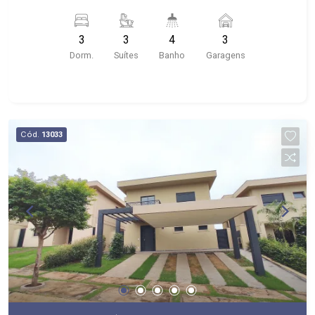
espelho - Lavabo - Escritório - Living 02
ambientes - Cozinha tradicional planejada -
3
3
4
3
Despensa - Área de serviço com armário -
Dorm.
Suítes
Banho
Garagens
Quintal - Sacada - Espaço gourmet - Jardim com
paisagismo - Churrasqueira - Piscina - 03 vagas
de garagem cobertas - condomínio com salão de
festas, brinquedoteca, playground e quadra
poliesportiva. - Apenas cinco minutos do Ribeirão
Cód.
13033
Shopping e Shopping Iguatemi. Perto da Escola
Concept e Sabin.