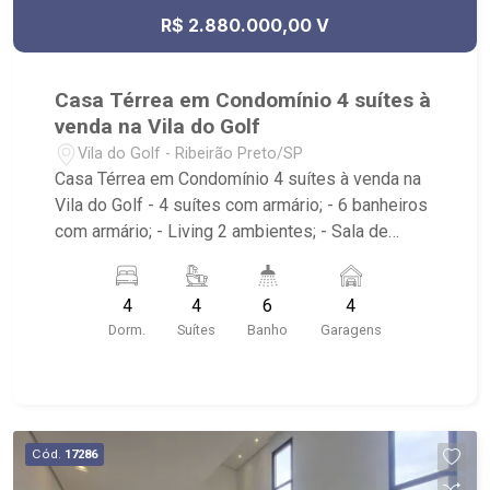
R$ 2.880.000,00 V
Casa Térrea em Condomínio 4 suítes à
venda na Vila do Golf
Vila do Golf - Ribeirão Preto/SP
Casa Térrea em Condomínio 4 suítes à venda na
Vila do Golf - 4 suítes com armário; - 6 banheiros
com armário; - Living 2 ambientes; - Sala de
Jantar; - Home Theater; - Lavabo; - Cozinha com
armário; - Despensa com armário; - Área de
4
4
6
4
Serviço; - Quintal; - Corredor Lateral; - Varanda
Dorm.
Suítes
Banho
Garagens
Gourmet; - Churrasqueira; - Vestiário; - Piscina; -
Hidro; - 4 vagas, sendo 2 cobertas; - Condomínio
com salão de festas, campo gramado, quadra de
saibro, quadra de esportes, playground, pista de
caminhada, academia, quadra de beach tenis,
Cód.
17286
bosque privativo, feirinha coletiva as sextas