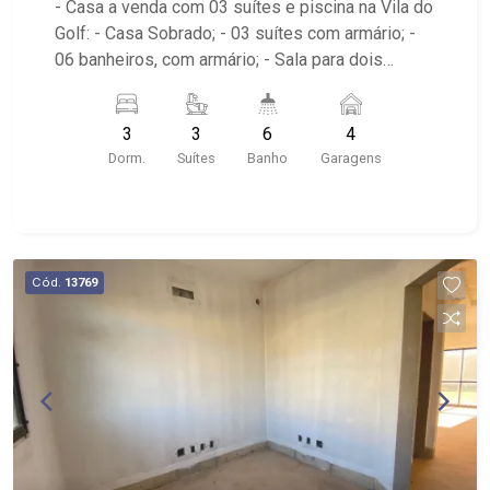
- Casa a venda com 03 suítes e piscina na Vila do
Golf: - Casa Sobrado; - 03 suítes com armário; -
06 banheiros, com armário; - Sala para dois
ambientes; - Escritório; - Cozinha planejada; -
Despensa; - Varanda gourmet; - Piscina aquecida
3
3
6
4
com hidro; - Sala íntima; - 04 vagas de garagem
Dorm.
Suítes
Banho
Garagens
sendo 02 cobertas; - Aquecedor Solar; - Quintal; -
Corredor lateral; - Jardim com paisagismo; -
condomínio com salão de festas, campo
gramado, quadra de saibro, quadra de esportes,
playground e pista de caminhada; - Próximo ao
Cód.
13769
colégio Concept, Sabin e Shopping Iguatemi.