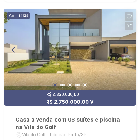
corredores laterais - 04 vagas de garagem sendo
02 cobertas - Condomínio: Portaria 24hrs, Campo
Cód.
14134
de Futebol, Playground, Quadra de Tênis -
Localizado próximo aos Colégios Concept e
Sabin, Shopping Iguatemi, Cenourão, Pão de
Açúcar
R$ 2.850.000,00
R$ 2.750.000,00 V
Casa a venda com 03 suítes e piscina
na Vila do Golf
Vila do Golf - Ribeirão Preto/SP