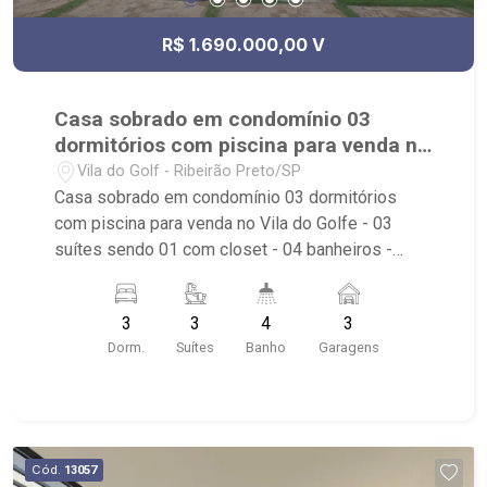
R$ 1.690.000,00 V
Casa sobrado em condomínio 03
dormitórios com piscina para venda no
Vila do Golfe
Vila do Golf - Ribeirão Preto/SP
Casa sobrado em condomínio 03 dormitórios
com piscina para venda no Vila do Golfe - 03
suítes sendo 01 com closet - 04 banheiros -
Lavabo - Escritório - Living 02 ambientes -
Cozinha tradicional - Despensa - Área de serviço
3
3
4
3
com armário - Quintal - Varanda gourmet - Jardim
Dorm.
Suítes
Banho
Garagens
com paisagismo - Churrasqueira - 03 vagas de
garagem - Condomínio com portaria 24 horas,
piscina, academia, quadra poliesportiva,
playground, área de churrasco e salão de festa -
Próximo ao Taiwan Centro de Eventos
Cód.
13057