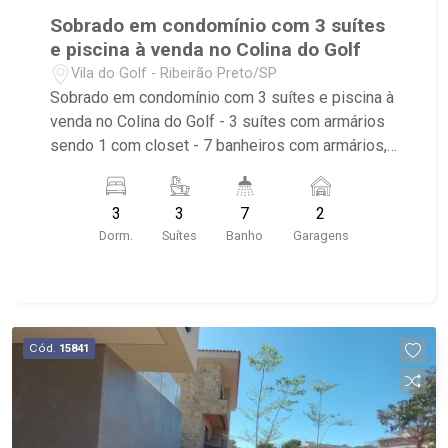
Sobrado em condomínio com 3 suítes
e piscina à venda no Colina do Golf
Vila do Golf - Ribeirão Preto/SP
Sobrado em condomínio com 3 suítes e piscina à
venda no Colina do Golf - 3 suítes com armários
sendo 1 com closet - 7 banheiros com armários,
box e espelho - 2 vagas cobertas - Sala de estar
2 ambientes - Escritório - Lavabo - Cozinha
3
3
7
2
americana com armários - Despensa com
Dorm.
Suítes
Banho
Garagens
armários - Área de serviço - Dormitório de
serviço com banheiro - Quintal gramado -
Corredor lateral - Espaço gourmet - Varanda
gourmet - Jardim - Churrasqueira - Piscina -
Condomínio com: piscina adulto com raias, deck,
Cód.
15841
piscina infantil, solarium, campo de futebol,
quadras de tênis, quadras poliesportivas,
playground, fitness center, terraço com
churrasqueira e forno de pizza, salão de festa,