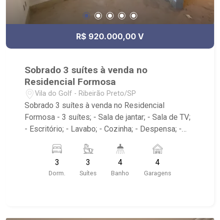
R$ 920.000,00 V
Sobrado 3 suítes à venda no
Residencial Formosa
Vila do Golf - Ribeirão Preto/SP
Sobrado 3 suítes à venda no Residencial
Formosa - 3 suítes; - Sala de jantar; - Sala de TV;
- Escritório; - Lavabo; - Cozinha; - Despensa; -
Área de serviço; - Quintal; - Corredor lateral; -
Sacada; - 4 vagas de garagem; - Condomínio com
3
3
4
4
portaria 24 horas, piscina, academia, quadra
Dorm.
Suítes
Banho
Garagens
poliesportiva, playground, área de churrasco e
salão de festa; - Próximo ao Taiwan Centro de
Eventos, Kuai Esportes, Cenourão e colégio
Maple Bear Ribeirão Preto.