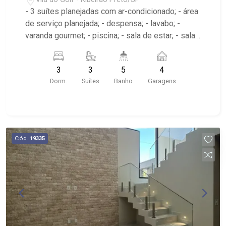
- 3 suítes planejadas com ar-condicionado; - área
de serviço planejada; - despensa; - lavabo; -
varanda gourmet; - piscina; - sala de estar; - sala
de jantar; - 5 banheiros planejados com, box e
espelho - Condomínio com quadra de tênis,
3
3
5
4
playground, piscina, academia, quadra de
Dorm.
Suítes
Banho
Garagens
esportes, pet place, portaria 24hrs, beach tennis,
entre outros; - Próximo ao Taiwan Centro de
Eventos, Ladeira Por do Sol, Cenourão
Cód.
19335