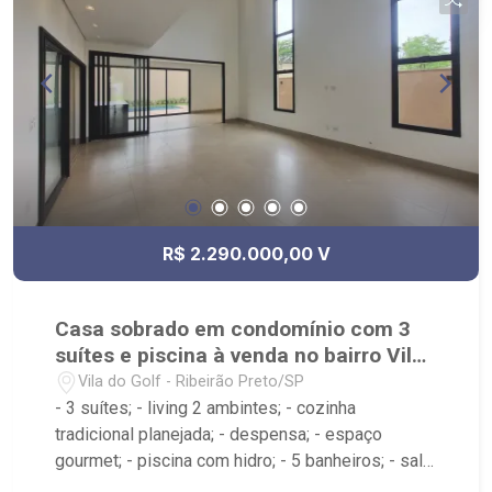
feiras; - Próximo ao colégio Concept, colégio
Sabin, novo Empório Museu da Gula, drogaria Raia
e Shopping Iguatemi.
R$ 2.290.000,00 V
Casa sobrado em condomínio com 3
suítes e piscina à venda no bairro Vila
do Golf
Vila do Golf - Ribeirão Preto/SP
- 3 suítes; - living 2 ambintes; - cozinha
tradicional planejada; - despensa; - espaço
gourmet; - piscina com hidro; - 5 banheiros; - sala
íntima; - escritório; - lavabo; - área de serviço; - 2