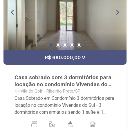
reservado do condomínio. - Condomínio com
quadra de tênis, playground, piscina, academia,
quadra de esportes, beach tenis, pet place, entre
outros. - Próximo ao colégio Concept e Sabin,
entre Ribeirão Shopping e Shopping Iguatemi. Ao
lado Leccatura Sorvetes Artesanal. Rápido
acesso para Hospital UNIMED.
R$ 680.000,00 V
Casa sobrado com 3 dormitórios para
locação no condomínio Vivendas do
Sul
Vila do Golf - Ribeirão Preto/SP
Casa Sobrado em Condomínio 3 dormitórios para
locação no condomínio Vivendas do Sul - 3
dormitórios com armários sendo 1 suíte e 1
dormitório com ar - 2 banheiros com box - 2
vagas descobertas - sala 2 ambientes -