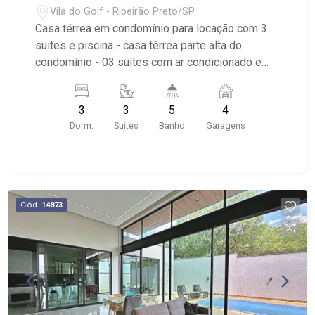
Vila do Golf - Ribeirão Preto/SP
Casa térrea em condomínio para locação com 3
suítes e piscina - casa térrea parte alta do
condomínio - 03 suítes com ar condicionado e
janelas blackout - sendo 02 com closet - sala
para 02 ambientes - cozinha americana integrada
3
3
5
4
- varanda gourmet integrada - portas de vidro
Dorm.
Suítes
Banho
Garagens
dividindo ambientes - piscina - lavabo -
aquecimento solar - corredores latarias dos dois
lados - 04 vagas de garagem - área de serviço
com despensa
Cód.
14873