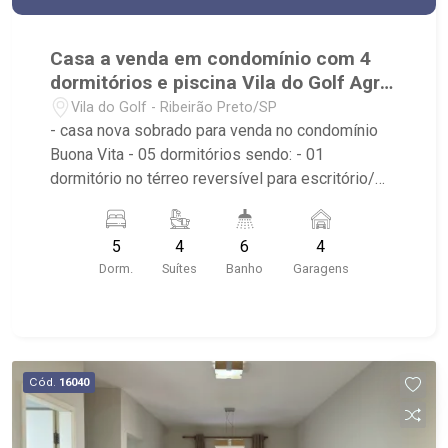
Casa a venda em condomínio com 4
dormitórios e piscina Vila do Golf Agra
Ribeirão
Vila do Golf - Ribeirão Preto/SP
- casa nova sobrado para venda no condomínio
Buona Vita - 05 dormitórios sendo: - 01
dormitório no térreo reversível para escritório/
ateliê; - 04 suítes com persianas automatizadas,
armário e ar condicionado; - uma delas sendo
5
4
6
4
suíte master com closet e duas cubas e dois
Dorm.
Suítes
Banho
Garagens
chuveiros; - sala para 02 ambientes; - banheiro
social no térreo; - vestiário; - cozinha gourmet
com churrasqueira, coifa, exaustor e cooktop; -
cozinha auxiliar; - piscina aquecida com prainha e
iluminação; - vestiários; - 4 vagas de garagem. -
Cód.
16040
projeto de iluminação e paisagismo. - rua sem
saída, sem movimentação de carros, sem vizinho
em um dos lados, atrás ou na frente. Local mais