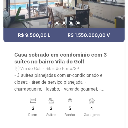
R$ 9.500,00 L
R$ 1.550.000,00 V
Casa sobrado em condomínio com 3
suítes no bairro Vila do Golf
Vila do Golf - Ribeirão Preto/SP
- 3 suítes planejadas com ar-condicionado e
closet; - área de serviço planejada; -
churrasqueira; - lavabo; - varanda gourmet; -
piscina com hidro e prainha; - sala 2 ambientes; -
sala de estar; - sala de jantar; - 5 banheiros
3
3
5
4
planejados com box e espelho; - Condomínio
Dorm.
Suítes
Banho
Garagens
com quadra de tênis, playground, piscina,
academia, quadra de esportes, pet place, portaria