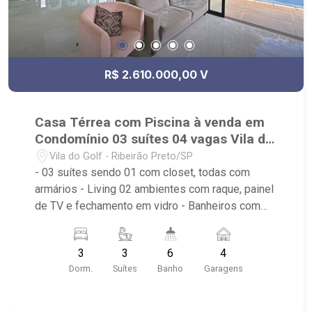
R$ 2.610.000,00 V
Casa Térrea com Piscina à venda em
Condomínio 03 suítes 04 vagas Vila do
Golf
Vila do Golf - Ribeirão Preto/SP
- 03 suítes sendo 01 com closet, todas com
armários - Living 02 ambientes com raque, painel
de TV e fechamento em vidro - Banheiros com
box, armários e espelhos - Escritório / Home
Office / Brinquedoteca - Lavabo - Cozinha
3
3
6
4
Tradicional com armários - Despensa - Área de
Dorm.
Suítes
Banho
Garagens
serviço - Espaço Gourmet com churrasqueira e
fechamento em vidro - Piscina aquecida, com
hidro e cascata - Vestiário - Paisagismo - 02