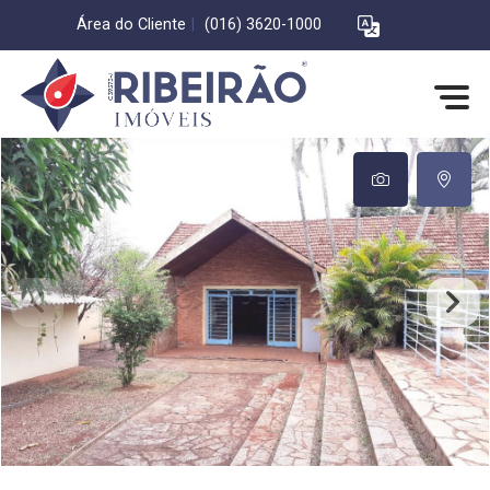
Área do Cliente
|
(016) 3620-1000