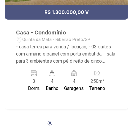
R$ 1.300.000,00 V
Casa - Condomínio
Quinta da Mata - Ribeirão Preto/SP
- casa térrea para venda / locação; - 03 suítes
com armário e painel com porta embutida; - sala
para 3 ambientes com pé direito de cinco
metros; - cozinha gourmet americana integrada;
- piscina; - home office / ateliê; - lavabo; -
3
4
4
250m²
aquecimento solar, torneiras monocomando; -
Dorm.
Banho
Garagens
Terreno
área de serviço com despensa; - 04 vagas de
garagem; - condomínio com playground, quadra
de areia para volei e beach tenis, portaria 24h e
ronda motorizada.