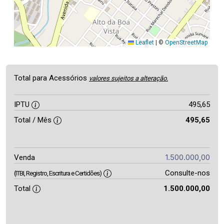
Leaflet
|
©
OpenStreetMap
Total para Acessórios
valores sujeitos a alteração.
IPTU
495,65
Total / Mês
495,65
1.500.000,00
Venda
Consulte-nos
(ITBI, Registro, Escritura e Certidões)
Total
1.500.000,00