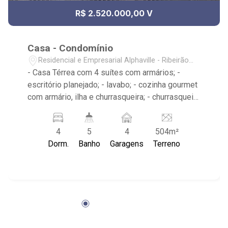
R$ 2.520.000,00 V
Casa - Condomínio
Residencial e Empresarial Alphaville - Ribeirão
Preto/SP
- Casa Térrea com 4 suítes com armários; -
escritório planejado; - lavabo; - cozinha gourmet
com armário, ilha e churrasqueira; - churrasqueira
à gás, coifas, cooktop, forno e microondas de
embutir; - área de serviço planejada; - piscina de
4
5
4
504m²
vinil (iluminação, preparação para aquecimento e
Dorm.
Banho
Garagens
Terreno
hidromassagem) - vestiário com chuveiro, sala
com pé direito alto - garagem para 4 carros (2
cobertos e 2 descobertos). - Condomínio:
Portaria e monitoramento 24hrs, playground,
fiação subterrânea e sarjetas largas; - Club
House: Quadras de tênis, Beach Tênis, Piscina,
Academia, Playground, Cinema, Espaço gourmet,