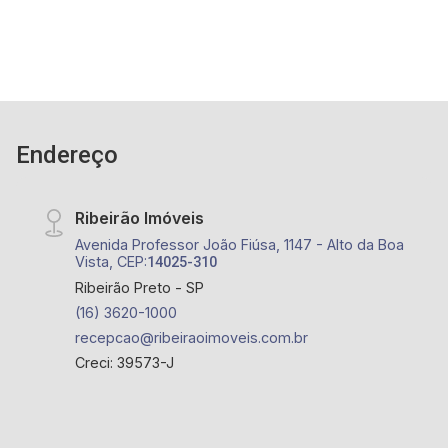
salão de festas, quadra poliesportiva e diversos
outros itens para um público seleto; - Próximo
ao CrossFit Bonfim, Restaurante Zucker, Mundo
Animal Centro Veterinário, Posto Alpha Center.
Endereço
Ribeirão Imóveis
Avenida Professor João Fiúsa, 1147 - Alto da Boa
Vista, CEP:
14025-310
Ribeirão Preto - SP
(16) 3620-1000
recepcao@ribeiraoimoveis.com.br
Creci: 39573-J