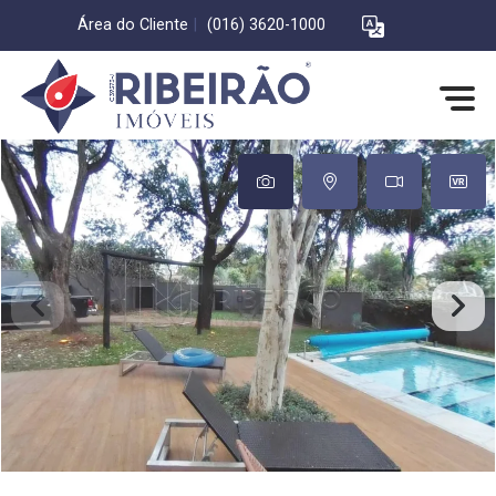
Área do Cliente
|
(016) 3620-1000