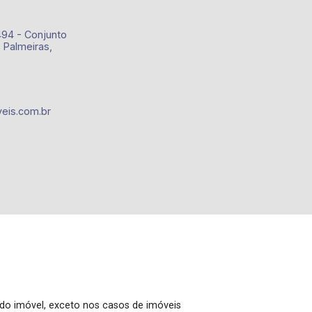
494 - Conjunto
 Palmeiras,
eis.com.br
 do imóvel, exceto nos casos de imóveis