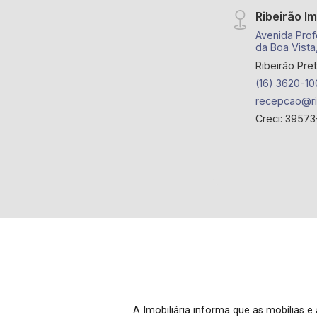
Ribeirão I
Avenida Prof
da Boa Vista
Ribeirão Pre
(16) 3620-10
recepcao@ri
Creci: 39573
A Imobiliária informa que as mobílias 