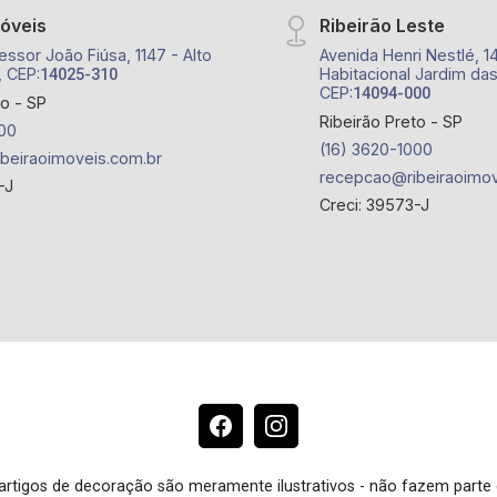
móveis
Ribeirão Leste
essor João Fiúsa, 1147 - Alto
Avenida Henri Nestlé, 1
, CEP:
Habitacional Jardim das
14025-310
CEP:
14094-000
to - SP
Ribeirão Preto - SP
00
(16) 3620-1000
beiraoimoveis.com.br
recepcao@ribeiraoimov
-J
Creci: 39573-J
e artigos de decoração são meramente ilustrativos - não fazem parte