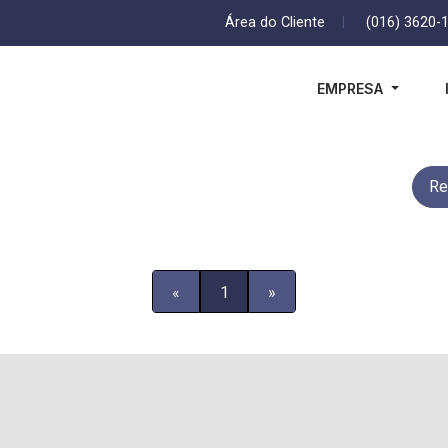
Área do Cliente
|
(016) 3620-
EMPRESA
Re
«
1
»