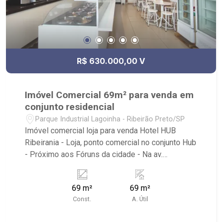
R$ 630.000,00 V
Imóvel Comercial 69m² para venda em
conjunto residencial
Parque Industrial Lagoinha - Ribeirão Preto/SP
Imóvel comercial loja para venda Hotel HUB
Ribeirania - Loja, ponto comercial no conjunto Hub
- Próximo aos Fóruns da cidade - Na av.
Presidente Kennedy a poucos metros da av.
Castelo Branco - Imóvel funcionando como uma
69 m²
69 m²
gelateria - Venda apenas do imóvel, não
Const.
A. Útil
mobiliário. - Ideal para investidor, gelateria atual
se torna inquilino - Vagas rotativas - Imóvel