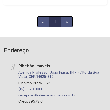
diferenciado com mezanino - Única loja trifásica -
junto ao hotel e apartamentos HUB
«
1
»
Endereço
Ribeirão Imóveis
Avenida Professor João Fiúsa, 1147 - Alto da Boa
Vista, CEP:
14025-310
Ribeirão Preto - SP
(16) 3620-1000
recepcao@ribeiraoimoveis.com.br
Creci: 39573-J