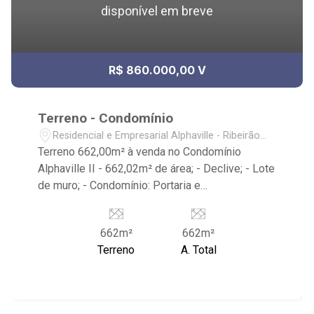
disponível em breve
R$ 860.000,00 V
Terreno - Condomínio
Residencial e Empresarial Alphaville - Ribeirão
Preto/SP
Terreno 662,00m² à venda no Condomínio
Alphaville II - 662,02m² de área; - Declive; - Lote
de muro; - Condomínio: Portaria e
monitoramento 24hrs, playground, fiação
subterrânea e sarjetas largas; - Club House:
662m²
662m²
Quadras de tênis, Beach Tênis, Piscina,
Terreno
A. Total
Academia, Playground, Cinema, Espaço gourmet,
salão de festas, quadra poliesportiva e diversos
outros itens para um público seleto; - Próximo
ao CrossFit Bonfim, Restaurante Zucker, Mundo