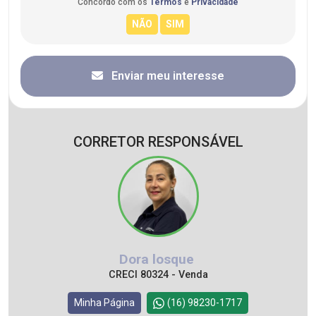
Concordo com os
Termos
e
Privacidade
Enviar meu interesse
CORRETOR RESPONSÁVEL
Dora losque
CRECI 80324 - Venda
Minha Página
(16) 98230-1717