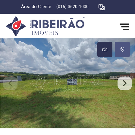
Área do Cliente
|
(016) 3620-1000