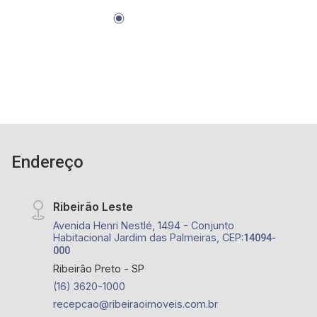
Animal Centro Veterinário, Posto Alpha Center.
Endereço
Ribeirão Leste
Avenida Henri Nestlé, 1494 - Conjunto
Habitacional Jardim das Palmeiras, CEP:
14094-
000
Ribeirão Preto - SP
(16) 3620-1000
recepcao@ribeiraoimoveis.com.br