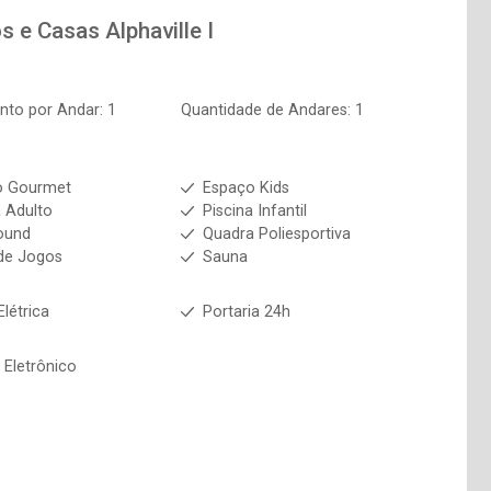
os e Casas
Alphaville I
to por Andar: 1
Quantidade de Andares: 1
o Gourmet
Espaço Kids
a Adulto
Piscina Infantil
ound
Quadra Poliesportiva
de Jogos
Sauna
Elétrica
Portaria 24h
 Eletrônico