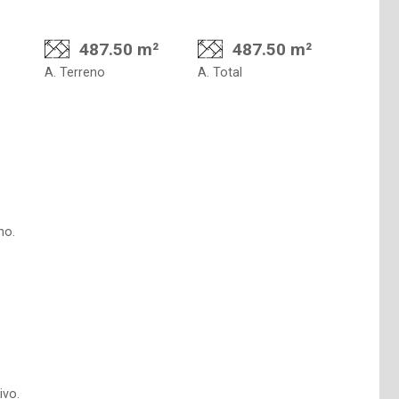
487.50 m²
487.50 m²
A. Terreno
A. Total
no.
ivo.