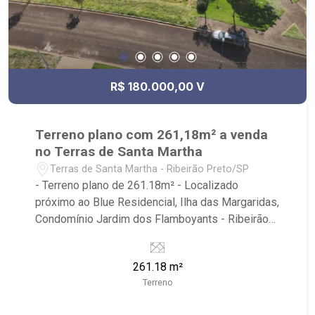
R$ 180.000,00 V
Terreno plano com 261,18m² a venda
no Terras de Santa Martha
Terras de Santa Martha - Ribeirão Preto/SP
- Terreno plano de 261.18m² - Localizado
próximo ao Blue Residencial, Ilha das Margaridas,
Condomínio Jardim dos Flamboyants - Ribeirão
Imóveis, referência em venda, compra e locação.
- Sinta-se em casa na Ribeirão Imóveis, afinal
261.18 m²
Somos e Vivemos Ribeirão: - funcionários
Terreno
capacitados; - processos rápidos e eficientes; -
análise criteriosa de documentação; - com foco: