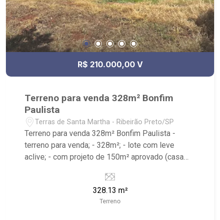
R$ 210.000,00 V
Terreno para venda 328m² Bonfim
Paulista
Terras de Santa Martha - Ribeirão Preto/SP
Terreno para venda 328m² Bonfim Paulista -
terreno para venda; - 328m²; - lote com leve
aclive; - com projeto de 150m² aprovado (casa
térrea com piscina); - com portaria 24h, segurança
monitorada; - condomínio com playground
328.13 m²
Terreno