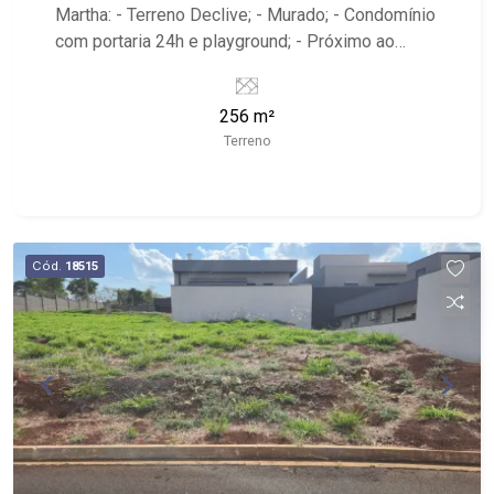
Martha: - Terreno Declive; - Murado; - Condomínio
com portaria 24h e playground; - Próximo ao
Rancho do Juca, Panificadora da Lapa e Av. Mal.
Costa e Silva;
256 m²
Terreno
Cód.
18515