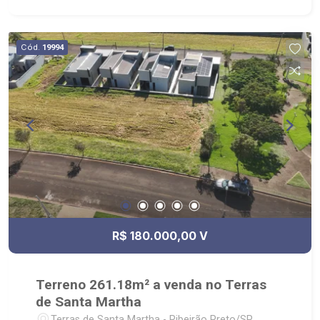
Zona Sul, Zona Leste, Centro e Bonfim Paulista; -
para Venda, Compra e Locação, imobiliária é
Ribeirão Imóveis - sede na Av. Professor João
Cód.
19994
Fiusa;
R$ 180.000,00 V
Terreno 261.18m² a venda no Terras
de Santa Martha
Terras de Santa Martha - Ribeirão Preto/SP