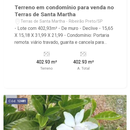
Terreno em condomínio para venda no
Terras de Santa Martha
Terras de Santa Martha - Ribeirão Preto/SP
- Lote com 402,93m² - De muro - Declive - 15,65
X 15,18 X 31,99 X 21,99 - Condomínio: Portaria
remota. viário travado, guarita e cancela para
controle de acesso, além de praças com
paisagismo ornamental, estar, playground e
402.93 m²
402.93 m²
segurança com monitoramento por câmeras.
Terreno
A. Total
Avenida de acesso com praça e paisagismo
diferenciado - Localizado próximo ao Blue
Residencial, Ilha das Margaridas, Condomínio
Jardim dos Flamboyants
Cód.
12481