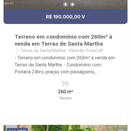
R$ 190.000,00 V
Terreno em condomínio com 260m² à
venda em Terras de Santa Martha
Terras de Santa Martha - Ribeirão Preto/SP
- Terreno em condomínio com 260m² à venda em
Terras de Santa Martha: - Condomínio com:
Portaria 24hrs, praças com paisagismo,
playground e segurança com monitoramento por
câmeras; - Terreno Aclive; - Localizado próximo a
260 m²
Picanha Fatiada Grill, Restaurante da Tulha, Kauai
Terreno
Sports Restaurante, Cenourão, Cervejaria
Walfänger, Arena Beach Ribeirão, San Marino
Residence, Drogaria São Paulo, Droga Raia, PJ
Studio Personal San Marco e Tennessee Steak
House Bonfim.
Cód.