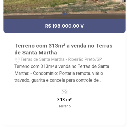
R$ 198.000,00 V
Terreno com 313m² a venda no Terras
de Santa Martha
Terras de Santa Martha - Ribeirão Preto/SP
Terreno com 313m² a venda no Terras de Santa
Martha: - Condomínio: Portaria remota. viário
travado, guarita e cancela para controle de
acesso, além de praças com paisagismo
ornamental, estar, playground e segurança com
313 m²
monitoramento por câmeras; - Localizado
Terreno
próximo ao Blue Residencial, Ilha das Margaridas,
Condomínio Jardim dos Flamboyants.