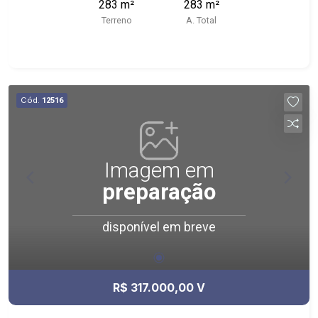
283 m²
283 m²
câmeras - Localizado próximo ao Blue
Terreno
A. Total
Residencial, Ilha das Margaridas, Condomínio
Jardim dos Flamboyants.
Cód.
12516
Imagem em
preparação
disponível em breve
R$ 317.000,00 V