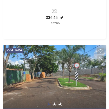
336.45 m²
Terreno
Cód.
16006