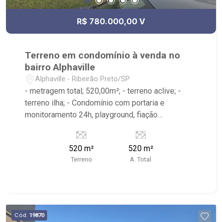
R$ 780.000,00 V
Terreno em condomínio à venda no
bairro Alphaville
Alphaville - Ribeirão Preto/SP
- metragem total; 520,00m²; - terreno aclive; -
terreno ilha; - Condomínio com portaria e
monitoramento 24h, playground, fiação
subterrânea e sarjetas mais largas. - Moradores
com direito ao Club House: quadras de tênis,
520 m²
520 m²
beach tenis, piscina, academia e diversos outros
Terreno
A. Total
itens para um público seleto; - Ribeirão Imóveis,
referência em venda, compra e locação. - Sinta-
se em casa na Ribeirão Imóveis, afinal Somos e
Vivemos Ribeirão: - funcionários capacitados; -
processos rápidos e eficientes; - análise
Cód.
19870
criteriosa de documentação; - com foco: Zona