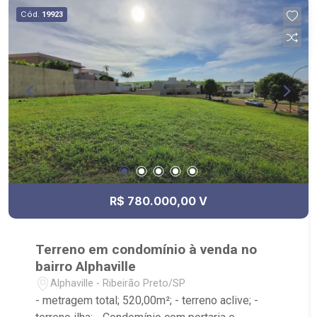
locação. - Sinta-se em casa na Ribeirão Imóveis,
Cód.
19923
afinal Somos e Vivemos Ribeirão: - funcionários
capacitados; - processos rápidos e eficientes; -
análise criteriosa de documentação; - com foco:
Zona Sul, Zona Leste, Centro e Bonfim Paulista; -
para Venda, Compra e Locação, imobiliária é
Ribeirão Imóveis - sede na Av. Professor João
Fiusa;
R$ 780.000,00 V
Terreno em condomínio à venda no
bairro Alphaville
Alphaville - Ribeirão Preto/SP
- metragem total; 520,00m²; - terreno aclive; -