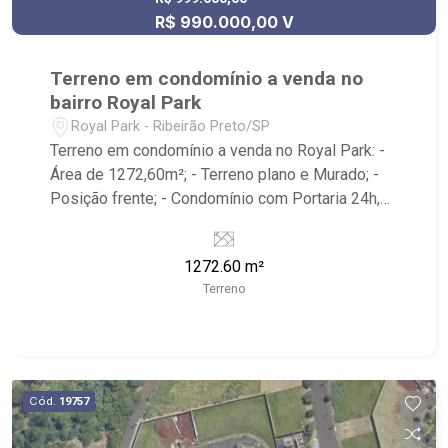
R$ 990.000,00 V
Terreno em condomínio a venda no
bairro Royal Park
Royal Park - Ribeirão Preto/SP
Terreno em condomínio a venda no Royal Park: -
Área de 1272,60m²; - Terreno plano e Murado; -
Posição frente; - Condomínio com Portaria 24h,
Quadra Poliesportiva, Campo de Futebol, Beach
Tennis, Quadra de Tenis, Salão de Festas, Pista
1272.60 m²
de Caminhada, Espaço Kids e Playground; -
Terreno
Localizado próximo ao Larão Beer & Steak House
e WITTE.
Cód.
19757