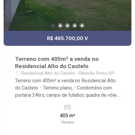
R$ 465.700,00 V
Terreno com 405m² a venda no
Residencial Alto do Castelo
Residencial Alto do Castelo - Ribeirão Preto/SP
Terreno com 405m² a venda no Residencial Alto
do Castelo: - Terreno plano; - Condomínio com
portaria 24hrs, campo de futebol, quadra de vôlei
de areia e playground, na parte alta da cidade; -
Localizado próximo ao Santa Maria Outlet,
405 m²
Residencial Alto do Vale, Condomínio Fazenda
Terreno
Santa Maria, fácil acesso pela Anhanguera ou
pelo bairro Recreio das Acácias.