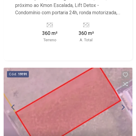
próximo ao Kmon Escalada, Lift Detox -
Condomínio com portaria 24h, ronda motorizada,
praça central com campo de futebol, quadra de
esportes, playground, academia ao ar livre e
360 m²
360 m²
salão de festas; - próximo ao Kmon Escalada, Lift
Terreno
A. Total
Detox
Cód.
19191