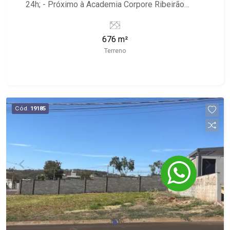
24h; - Próximo à Academia Corpore Ribeirão
Preto, Kauai Esportes Restaurante, Cenourão e
Rodovia José Fregonezi.
676 m²
Terreno
Cód.
19185