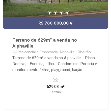
R$ 780.000,00 V
Terreno de 629m² a venda no
Alphaville
Residencial e Empresarial Alphaville - Ribeirão
Preto/SP
Terreno de 629m² a venda no Alphaville: - Plano; -
Declive; - Esquina; - Ilha; - Condomínio: Portaria e
monitoramento 24hrs, playground, fiação
subterrânea e sarjetas mais largas; - Club House:
Quadras de tênis, Beach Tênis, Piscina,
629.08 m²
Academia, Playground, Cinema, Espaço gourmet,
Terreno
salão de festas, quadra poliesportiva e diversos
outros itens para um público seleto; - Próximo ao
CrossFit Bonfim, Restaurante Zucker, Mundo