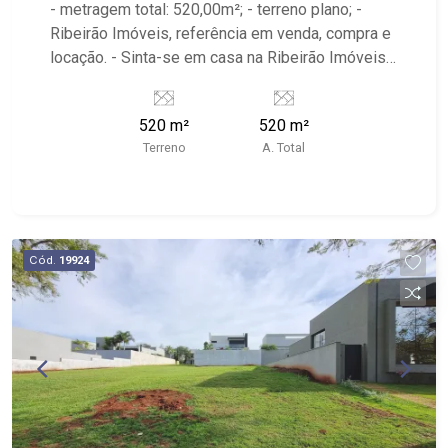
- metragem total: 520,00m²; - terreno plano; -
Ribeirão Imóveis, referência em venda, compra e
locação. - Sinta-se em casa na Ribeirão Imóveis,
afinal Somos e Vivemos Ribeirão: - funcionários
capacitados; - processos rápidos e eficientes; -
520 m²
520 m²
análise criteriosa de documentação; - com foco:
Terreno
A. Total
Zona Sul, Zona Leste, Centro e Bonfim Paulista; -
para Venda, Compra e Locação, imobiliária é
Ribeirão Imóveis - sede na Av. Professor João
Fiusa;
Cód.
19924