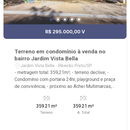
R$ 295.000,00 V
Terreno em condomínio à venda no
bairro Jardim Vista Bella
Jardim Vista Bella - Ribeirão Preto/SP
- metragem total: 359,21m²; - terreno declive; -
Condomínio com portaria 24hr, playground e praça
de convivência; - próximo ao Achei Multimarcas,
Bola na Grama Bonfim, Espaço Bonfim; - Ribeirão
Imóveis, referência em venda, compra e locação.
359.21 m²
359.21 m²
- Sinta-se em casa na Ribeirão Imóveis, afinal
Terreno
A. Total
Somos e Vivemos Ribeirão: - funcionários
capacitados; - processos rápidos e eficientes; -
análise criteriosa de documentação; - com foco: