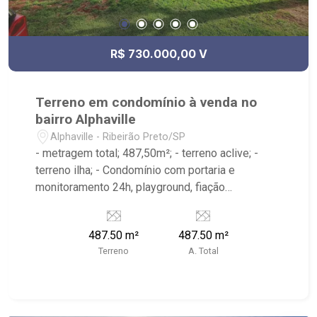
R$ 730.000,00 V
Terreno em condomínio à venda no
bairro Alphaville
Alphaville - Ribeirão Preto/SP
- metragem total; 487,50m²; - terreno aclive; -
terreno ilha; - Condomínio com portaria e
monitoramento 24h, playground, fiação
subterrânea e sarjetas mais largas. - Moradores
com direito ao Club House: quadras de tênis,
487.50 m²
487.50 m²
beach tenis, piscina, academia e diversos outros
Terreno
A. Total
itens para um público seleto; - Próximo ao
CrossFit Bonfim, Restaurante Zucker, Mundo
Animal Centro Veterinário, Posto Alpha Center -
Ribeirão Imóveis, referência em venda, compra e