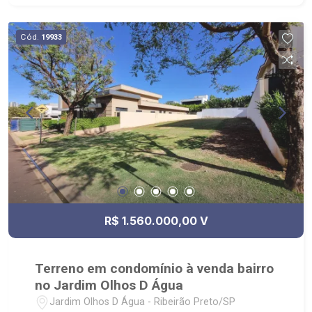
Zona Sul, Zona Leste, Centro e Bonfim Paulista; -
para Venda, Compra e Locação, imobiliária é
Cód.
19933
Ribeirão Imóveis - sede na Av. Professor João
Fiusa;
R$ 1.560.000,00 V
Terreno em condomínio à venda bairro
no Jardim Olhos D Água
Jardim Olhos D Água - Ribeirão Preto/SP