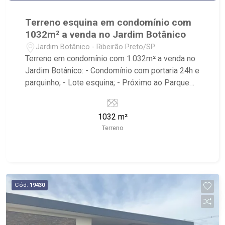
Terreno esquina em condomínio com
1032m² a venda no Jardim Botânico
Jardim Botânico - Ribeirão Preto/SP
Terreno em condomínio com 1.032m² a venda no
Jardim Botânico: - Condomínio com portaria 24h e
parquinho; - Lote esquina; - Próximo ao Parque
Municipal Dr. Luis Carlos Raya, Pão de Açúcar,
Fiusa Center, academia Pacer, Colégio Santa
1032 m²
Úrsula e Avenida Professor João Fiusa. -
Terreno
Ribeirão Imóveis, referência em venda, compra e
locação. - Sinta-se em casa na Ribeirão Imóveis,
afinal Somos e Vivemos Ribeirão: - funcionários
capacitados; - processos rápidos e eficientes; -
análise criteriosa de documentação; - com foco:
Cód.
19430
Zona Sul, Zona Leste, Centro e Bonfim Paulista; -
para Venda, Compra e Locação, imobiliária é
Ribeirão Imóveis - sede na Av. Professor João