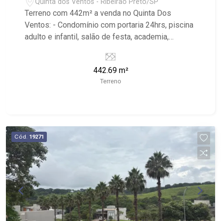
Quinta dos Ventos - Ribeirão Preto/SP
Terreno com 442m² a venda no Quinta Dos
Ventos: - Condomínio com portaria 24hrs, piscina
adulto e infantil, salão de festa, academia,
playground, sauna, quadra poliesportiva, quadra
de tênis, quadra de squash e campo de futebol. -
442.69 m²
Próximo ao Taiwan Centro de Eventos, Cenourão,
Terreno
Leccatura Sorvete Artesanal, Colégio Concept e
Shopping Iguatemi.
Cód.
19271