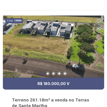
análise criteriosa de documentação; - com foco:
Zona Sul, Zona Leste, Centro e Bonfim Paulista; -
para Venda, Compra e Locação, imobiliária é
Ribeirão Imóveis - sede na Av. Professor João
Cód.
19994
Fiusa;
R$ 180.000,00 V
Terreno 261.18m² a venda no Terras
de Santa Martha