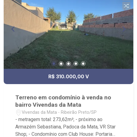
Sul, Zona Leste, Centro e Bonfim Paulista; - para
Venda, Compra e Locação, imobiliária é Ribeirão
Imóveis - sede na Av. Professor João Fiusa;
R$ 310.000,00 V
Terreno em condomínio à venda no
bairro Vivendas da Mata
Vivendas da Mata - Ribeirão Preto/SP
- metragem total: 273,62m²; - próximo ao
Armazém Sebastiana, Padoca da Mata, VR Star
Shop; - Condomínio com Club House: Portaria