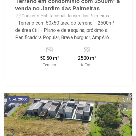
Terreno em condomínio com 2500m² à
venda no Jardim das Palmeiras
Conjunto Habitacional Jardim das Palmeiras -
Ribeirão Preto/SP
- Terreno com 50x50 área do terreno; - 2500m²
de área útil; - Plano e de esquina; próximo a
Panificadora Popular, Brava burguer, AmpArô
Embarium, V15 Sports, Parque das Gaivotas -
Ribeirão Imóveis, referência em venda, compra e
50.50 m²
2500 m²
locação. - Sinta-se em casa na Ribeirão Imóveis,
Terreno
A. Total
afinal Somos e Vivemos Ribeirão: - funcionários
capacitados; - processos rápidos e eficientes; -
análise criteriosa de documentação; - com foco:
Zona Sul, Zona Leste, Centro e Bonfim Paulista; -
para Venda, Compra e Locação, imobiliária é
Cód.
20000
Ribeirão Imóveis - sede na Av. Professor João
Fiusa;