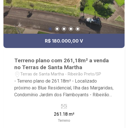
R$ 180.000,00 V
Terreno plano com 261,18m² a venda
no Terras de Santa Martha
Terras de Santa Martha - Ribeirão Preto/SP
- Terreno plano de 261.18m² - Localizado
próximo ao Blue Residencial, Ilha das Margaridas,
Condomínio Jardim dos Flamboyants - Ribeirão
Imóveis, referência em venda, compra e locação.
- Sinta-se em casa na Ribeirão Imóveis, afinal
261.18 m²
Somos e Vivemos Ribeirão: - funcionários
Terreno
capacitados; - processos rápidos e eficientes; -