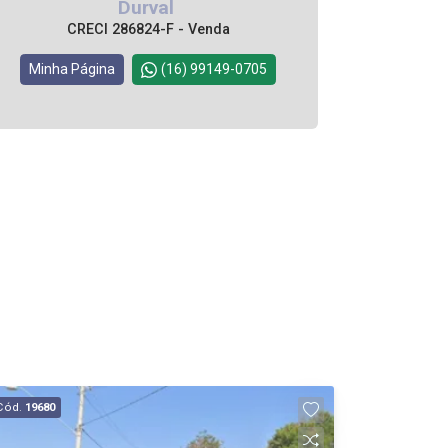
Durval
CRECI 286824-F - Venda
Minha Página
(16) 99149-0705
Cód.
19680