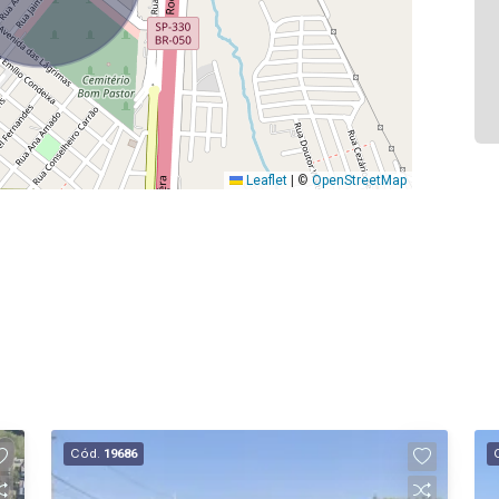
Leaflet
|
©
OpenStreetMap
Cód.
19686