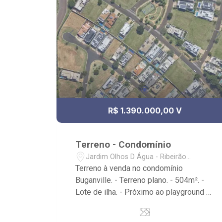
R$ 1.390.000,00 V
Terreno - Condomínio
Jardim Olhos D Água - Ribeirão
Preto/SP
Terreno à venda no condomínio
Buganville. - Terreno plano. - 504m². -
Lote de ilha. - Próximo ao playground e
quadra de esportes. - Condomínio com
acesso para deficientes, playground,