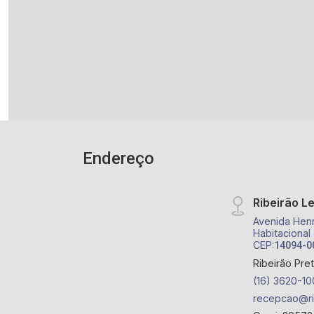
Endereço
Ribeirão L
Avenida Henr
Habitacional
CEP:
14094-0
Ribeirão Pre
(16) 3620-10
recepcao@ri