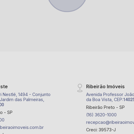
este
Ribeirão Imóveis
i Nestlé, 1494 - Conjunto
Avenida Professor João 
 Jardim das Palmeiras,
da Boa Vista, CEP:
1402
00
Ribeirão Preto - SP
to - SP
(16) 3620-1000
00
recepcao@ribeiraoimov
beiraoimoveis.com.br
Creci: 39573-J