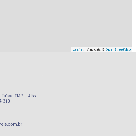
Leaflet
| Map data ©
OpenStreetMap
Fiúsa, 1147 - Alto
5-310
eis.com.br