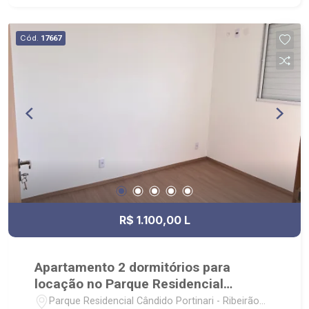
Cód.
17667
R$ 1.100,00 L
Apartamento 2 dormitórios para
locação no Parque Residencial
Cândido Portinari
Parque Residencial Cândido Portinari - Ribeirão