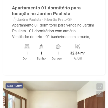
Apartamento 01 dormitório para
locação no Jardim Paulista
Jardim Paulista - Ribeirão Preto/SP
Apartamento 01 dormitório para venda no Jardim
Paulista - 01 dormitórios com armário -
Ventilador de teto - 01 banheiros com armário,
box e espelho - Living 02 ambientes - Cozinha
tradicional planejada - Área de serviço - 01 vagas
1
1
1
32.34 m²
de garagem coberta - Condomínio com portaria
Dorm.
Banho
Garagem
A. Útil
12 horas e salão de festa - Próximo ao Estádio
do Comercial
Cód.
12849