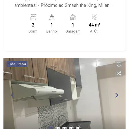
ambientes; - Próximo ao Smash the King, Milena
Utilidades, Drogaria São Carlos
2
1
1
44 m²
Dorm.
Banho
Garagem
A. Útil
Cód.
19694