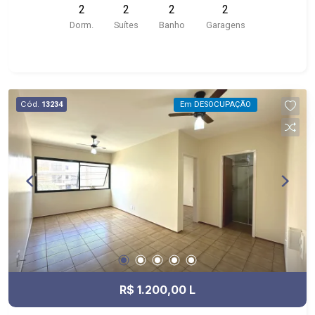
2
2
2
2
Padrão com 3 suítes com 2 vagas
Dorm.
Suítes
Banho
Garagens
Cód.
13234
Em DESOCUPAÇÃO
R$ 1.200,00 L