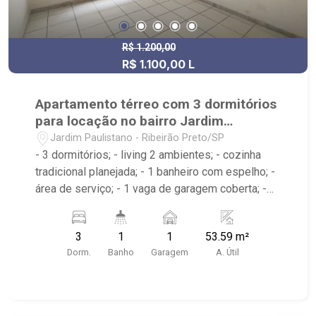
R$ 1.200,00
R$ 1.100,00 L
Apartamento térreo com 3 dormitórios
para locação no bairro Jardim
Paulistano
Jardim Paulistano - Ribeirão Preto/SP
- 3 dormitórios; - living 2 ambientes; - cozinha
tradicional planejada; - 1 banheiro com espelho; -
área de serviço; - 1 vaga de garagem coberta; -
Próximo á Próximo ao Savegnago, Escola Cid de
Oliveira Leite e UPA da Treze.
3
1
1
53.59 m²
Dorm.
Banho
Garagem
A. Útil