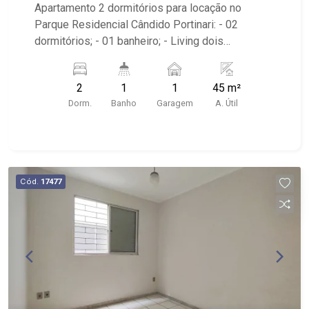
Preto/SP
Apartamento 2 dormitórios para locação no
Parque Residencial Cândido Portinari: - 02
dormitórios; - 01 banheiro; - Living dois
ambientes; - Salas de Estar e de TV; - Cozinha; -
Área de Serviço; - Condomínio com Portaria 24h,
2
1
1
45 m²
playground, salão de festas, área churrasco,
Dorm.
Banho
Garagem
A. Útil
piscina, pet place e quadra de areia; - Próximo ao
Supermercados Mialich, Lipi`s Café e
Restaurante e Digs Chicken - Frango Frito.
Cód.
17477