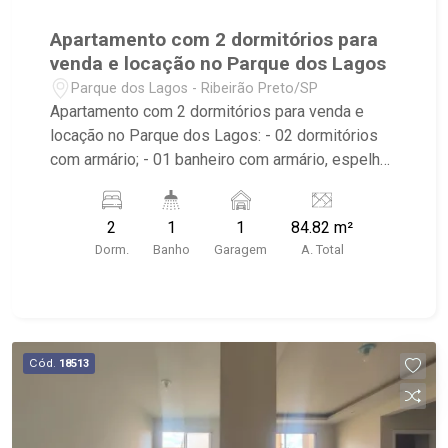
Apartamento com 2 dormitórios para
venda e locação no Parque dos Lagos
Parque dos Lagos - Ribeirão Preto/SP
Apartamento com 2 dormitórios para venda e
locação no Parque dos Lagos: - 02 dormitórios
com armário; - 01 banheiro com armário, espelho
e box; - 01 vaga coberta de garagem; - Living
dois ambientes; - Cozinha planejada; - Área de
2
1
1
84.82 m²
Serviço com armário; - Condomínio com portaria
Dorm.
Banho
Garagem
A. Total
24horas, salão de festas, churrasqueira,
mercadinho, espaço gourmet, playground e
quadra poliesportiva; - Edifício próximo à Av.
Henry Nestle, Maju Kids e Mega Lanches.
Cód.
18513