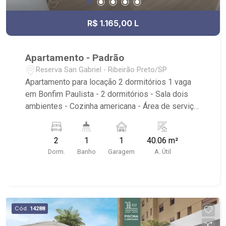
R$ 1.165,00 L
Apartamento - Padrão
Reserva San Gabriel - Ribeirão Preto/SP
Apartamento para locação 2 dormitórios 1 vaga
em Bonfim Paulista - 2 dormitórios - Sala dois
ambientes - Cozinha americana - Área de serviço
- Banheiro social - 1 Vaga de garagem
Condomínio com: - Piscina adulto e infantil - Pet
2
1
1
40.06 m²
place - Playground - Espaço parkourt - Área
Dorm.
Banho
Garagem
A. Útil
gourmet com Churrasqueira - Portaria 24hrs -
Próximo ao Gaturamo Materiais para Construçã,
Tonelli de Supermercados, Restaurante Viana Do
Castelo, a 2 minutos da praça central de Bonfim e
a 6 minutos do Ribeirão Shopping.
Cód.
14288