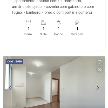
- apartamento estúdio com 01 dormitório; -
armário planejado; - cozinha com gabinete e com
fogão; - banheiro; - prédio com portaria comercial;
- edifício com piscina, academia, lavanderia
coletiva, sauna e sala de convivência. - apenas
1
1
1
1
70m da faculdade UNIP, colégio objetivo e
Dorm.
Suite
Banho
Garagem
próximo a BlueFit e Ribeirão Shopping.
Cód.
19820