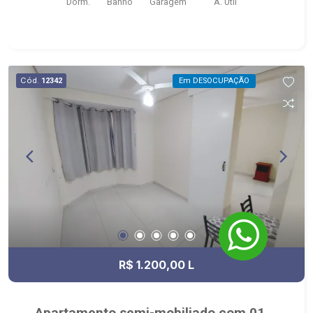
Dorm.
Banho
Garagem
A. Útil
Cód.
12342
Em DESOCUPAÇÃO
R$ 1.200,00 L
Apartamento semi-mobiliado com 01