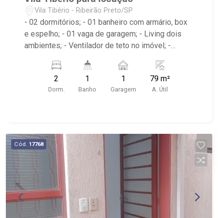
Vila Tibério - Ribeirão Preto/SP
- 02 dormitórios; - 01 banheiro com armário, box
e espelho; - 01 vaga de garagem; - Living dois
ambientes; - Ventilador de teto no imóvel; -
Cozinha planejada; - Área de Serviço; - Edifício
com portão eletrônico; - Localizado próximo à
2
1
1
79 m²
Creche Lar Escola e Doces Sonhos da Lari
Dorm.
Banho
Garagem
A. Útil
Cód.
17768