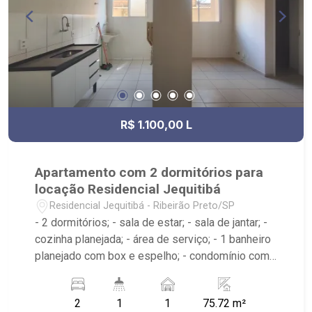
R$ 1.100,00 L
Apartamento com 2 dormitórios para
locação Residencial Jequitibá
Residencial Jequitibá - Ribeirão Preto/SP
- 2 dormitórios; - sala de estar; - sala de jantar; -
cozinha planejada; - área de serviço; - 1 banheiro
planejado com box e espelho; - condomínio com
portaria 24h, playground e varanda com
churrasqueira; - próximo ao Açai Conex, Hortifruti
2
1
1
75.72 m²
Auro, J&M Burguers;