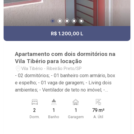
R$ 1.200,00 L
Apartamento com dois dormitórios na
Vila Tibério para locação
Vila Tibério - Ribeirão Preto/SP
- 02 dormitórios; - 01 banheiro com armário, box
e espelho; - 01 vaga de garagem; - Living dois
ambientes; - Ventilador de teto no imóvel; -
Cozinha planejada; - Área de Serviço; - Edifício
com portão eletrônico; - Localizado próximo à
2
1
1
79 m²
Creche Lar Escola e Doces Sonhos da Lari
Dorm.
Banho
Garagem
A. Útil