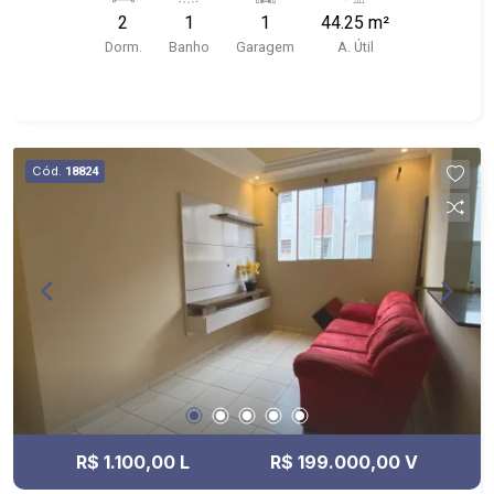
playground, salão de festas e portaria 24h -
2
1
1
44.25 m²
próximo ao Sarandi Trarores, Praça do Parque
Dorm.
Banho
Garagem
A. Útil
Reino da Escócia
Cód.
18824
R$ 1.100,00 L
R$ 199.000,00 V