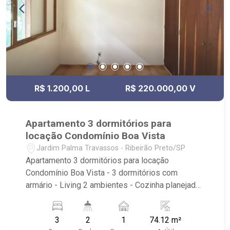
R$ 1.200,00 L
R$ 220.000,00 V
Apartamento 3 dormitórios para
locação Condomínio Boa Vista
Jardim Palma Travassos - Ribeirão Preto/SP
Apartamento 3 dormitórios para locação
Condomínio Boa Vista - 3 dormitórios com
armário - Living 2 ambientes - Cozinha planejada
- Área de serviço com armário - Condomínio com
portaria 24h, piscina, academia livre e playground
3
2
1
74.12 m²
- Próximo ao supermercado Assaí e UNAERP.