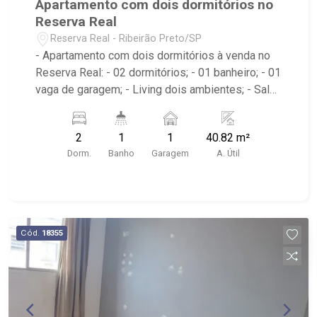
Apartamento com dois dormitórios no
Reserva Real
Reserva Real - Ribeirão Preto/SP
- Apartamento com dois dormitórios à venda no
Reserva Real: - 02 dormitórios; - 01 banheiro; - 01
vaga de garagem; - Living dois ambientes; - Sala
de Jantar; - Sala de TV; - Cozinha tradicional; -
Área de Serviço; - Condomínio com portaria 24
2
1
1
40.82 m²
horas, piscina, quadra esportiva, salão de festas
Dorm.
Banho
Garagem
A. Útil
e playground; - Próximo ao Buffet Alphaville,
Chácara GPI, Chácara G55 e Afresp Ribeirão.
Cód.
18355