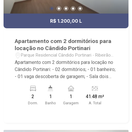
R$ 1.200,00 L
Apartamento com 2 dormitórios para
locação no Cândido Portinari
Parque Residencial Cândido Portinari - Ribeirão
Preto/SP
Apartamento com 2 dormitórios para locação no
Cândido Portinari: - 02 dormitórios; - 01 banheiro;
- 01 vaga descoberta de garagem; - Sala dois
ambientes; - Cozinha Americana; - Área de
Serviço; - Condomínio com Portaria 24h, elevador,
2
1
1
41.48 m²
playground, salão de festas, área churrasco,
Dorm.
Banho
Garagem
A. Total
piscina, pet place e quadra de areia; - Localizado
próximo ao Supermercados Mialich, Espaço Nyna
Medeiros e Depósito de Bebidas Vioti.