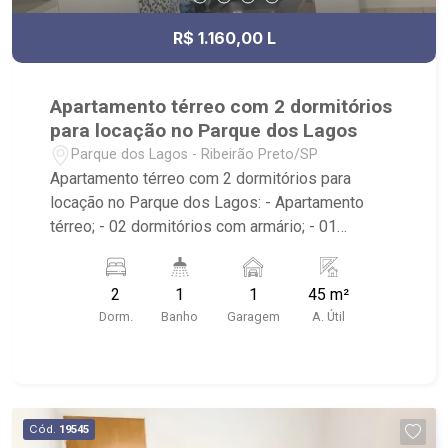
R$ 1.160,00 L
Apartamento térreo com 2 dormitórios
para locação no Parque dos Lagos
Parque dos Lagos - Ribeirão Preto/SP
Apartamento térreo com 2 dormitórios para
locação no Parque dos Lagos: - Apartamento
térreo; - 02 dormitórios com armário; - 01
banheiro com armário, espelho e box; - 01 vaga
coberta de garagem; - Cozinha planejada; -
2
1
1
45 m²
Condomínio com portaria 24horas, salão de
Dorm.
Banho
Garagem
A. Útil
festas, churrasqueira, mercadinho, espaço
gourmet, playground e quadra poliesportiva; -
Edifício próximo à Av. Henry Nestle, Maju Kids e
Mega Lanches.
Cód.
19545