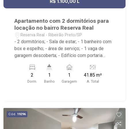
R$ 1.100,00 L
Apartamento com 2 dormitórios para
locação no bairro Reserva Real
Reserva Real - Ribeirão Preto/SP
- 2 dormitórios; - Sala de estar; - 1 banheiro com
box e espelho; - área de serviço; - 1 vaga de
garagem descoberta; - Edifício com portaria
24hrs, piscinas, brinquedoteca, playground, salão
de jogos, salão de festas, praça, espaço para
2
1
1
41.85 m²
bikes, pet place e churrasqueira; - Próximo ao
Dorm.
Banho
Garagem
A. Total
Supermercado Big Compras e Av. Henry Nestle.
Cód.
19296