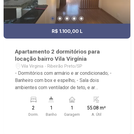
R$ 1.100,00 L
Apartamento 2 dormitórios para
locação bairro Vila Virgínia
Vila Virginia - Ribeirão Preto/SP
- Dormitórios com armário e ar condicionado; -
Banheiro com box e espelho; - Sala dois
ambientes com ventilador de teto, e ar
condicionado; - Cozinha tradicional com armário; -
Área de serviço; - Iluminação; - Condomínio com
2
1
1
55.08 m²
portaria 24hr, Salão de festas, Playground,
Dorm.
Banho
Garagem
A. Útil
Espaço gourmet na área comum - Localizado
próximo ao Savegnago Supermercados Loja 08,
Academia & estúdio de Personal Ecos Fitness