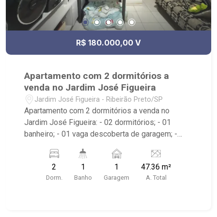
R$ 180.000,00 V
Apartamento com 2 dormitórios a
venda no Jardim José Figueira
Jardim José Figueira - Ribeirão Preto/SP
Apartamento com 2 dormitórios a venda no
Jardim José Figueira: - 02 dormitórios; - 01
banheiro; - 01 vaga descoberta de garagem; -
Sala dois ambientes; - Cozinha planejada; -
Armários no imóvel; - Área de Serviço planejada; -
2
1
1
47.36 m²
Edifício com portaria remota, campo de futebol,
Dorm.
Banho
Garagem
A. Total
playground, área de churrasco e salão de festas;
- Próximo à Panificadoras, Mercadão Rural,
Supermercados Big Compra e Super Bike.