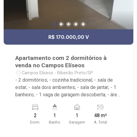
R$ 170.000,00 V
Apartamento com 2 dormitórios à
venda no Campos Elíseos
Campos Elíseos - Ribeirão Preto/SP
- 2 dormitórios; - cozinha tradicional; - sala de
estar; - sala dois ambientes; - sala de jantar; - 1
banheiro; - 1 vaga de garagem descoberta; - área
de serviço; - Condomínio com portaria 24 horas,
piscina adulta e infantil, Playground, Área de
2
1
1
48 m²
churrasco, Campo de Futebol, academia e salão
Dorm.
Banho
Garagem
A. Total
de festas; - Próximo à Av. Marechal Costa e Silva,
Atacadão e Faculdade Anhanguera;