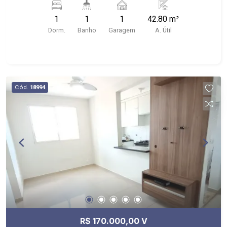
1
1
1
42.80 m²
Dorm.
Banho
Garagem
A. Útil
Cód.
18994
R$ 170.000,00 V