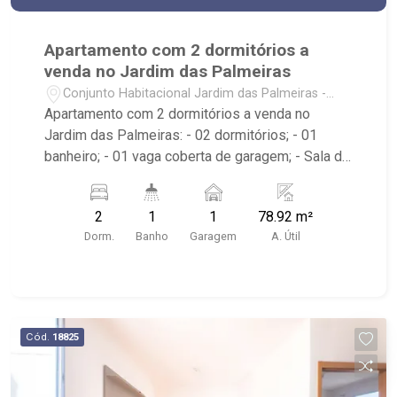
Apartamento com 2 dormitórios a
venda no Jardim das Palmeiras
Conjunto Habitacional Jardim das Palmeiras -
Ribeirão Preto/SP
Apartamento com 2 dormitórios a venda no
Jardim das Palmeiras: - 02 dormitórios; - 01
banheiro; - 01 vaga coberta de garagem; - Sala de
Jantar; - Cozinha Americana; - Área de Serviço; -
Próximo ao Supermercado Big Compras, Bella
2
1
1
78.92 m²
Vitta Panificadora e Dandan Açaí; - Edifício com
Dorm.
Banho
Garagem
A. Útil
Portaria 24hrs.
Cód.
18825