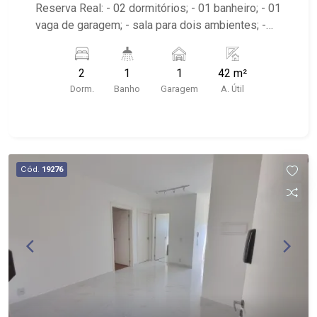
Reserva Real: - 02 dormitórios; - 01 banheiro; - 01
vaga de garagem; - sala para dois ambientes; -
Edifício com portaria 24hrs, piscinas,
brinquedoteca, playground, salão de jogos, salão
2
1
1
42 m²
de festas, praça, espaço para bikes, pet place e
Dorm.
Banho
Garagem
A. Útil
churrasqueira; - Próximo ao Supermercado Big
Compras e Av. Henry Nestle.
Cód.
19276