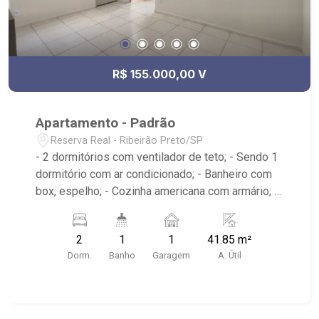
R$ 155.000,00 V
Apartamento - Padrão
Reserva Real - Ribeirão Preto/SP
- 2 dormitórios com ventilador de teto; - Sendo 1
dormitório com ar condicionado; - Banheiro com
box, espelho; - Cozinha americana com armário; -
Sala de estar; - Área de serviço com armário; -
Condomínio com piscinas, campo de futebol,
2
1
1
41.85 m²
playgrounds, espaço kids, bicicletário, 4 espaços
Dorm.
Banho
Garagem
A. Útil
gourmet e áreas externas para churrasco
integrados, portarias 24h, minimercado
climatizado; Próximo do Supermercado DIA,
Posto de Combustíveis e Escola Estadual. Entre