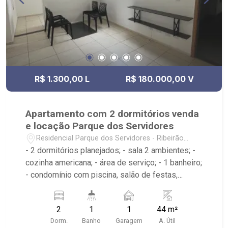
R$ 1.300,00 L
R$ 180.000,00 V
Apartamento com 2 dormitórios venda
e locação Parque dos Servidores
Residencial Parque dos Servidores - Ribeirão
Preto/SP
- 2 dormitórios planejados; - sala 2 ambientes; -
cozinha americana; - área de serviço; - 1 banheiro;
- condomínio com piscina, salão de festas,
portaria 24h; - Próximo ao Tempurá Sushi Bar,
Supermercado Lacerda, Praça do Zé Mario; -
2
1
1
44 m²
Ribeirão Imóveis, referência em venda, compra e
Dorm.
Banho
Garagem
A. Útil
locação. - Sinta-se em casa na Ribeirão Imóveis,