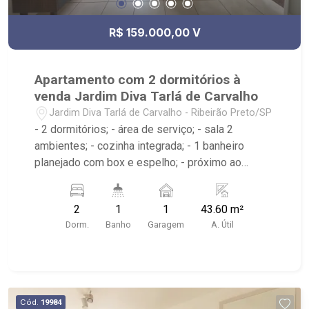
R$ 159.000,00 V
Apartamento com 2 dormitórios à
venda Jardim Diva Tarlá de Carvalho
Jardim Diva Tarlá de Carvalho - Ribeirão Preto/SP
- 2 dormitórios; - área de serviço; - sala 2
ambientes; - cozinha integrada; - 1 banheiro
planejado com box e espelho; - próximo ao
Mialich Supermercado, Academia DuoFit; -
Ribeirão Imóveis, referência em venda, compra e
2
1
1
43.60 m²
locação. - Sinta-se em casa na Ribeirão Imóveis,
Dorm.
Banho
Garagem
A. Útil
afinal Somos e Vivemos Ribeirão: - funcionários
capacitados; - processos rápidos e eficientes; -
análise criteriosa de documentação; - com foco:
Zona Sul, Zona Leste, Centro e Bonfim Paulista; -
para Venda, Compra e Locação, imobiliária é
Cód.
19984