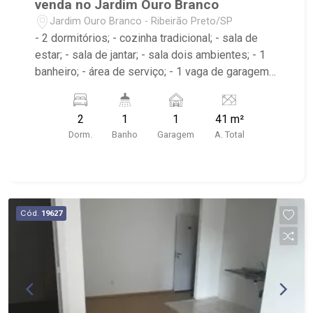
venda no Jardim Ouro Branco
Jardim Ouro Branco - Ribeirão Preto/SP
- 2 dormitórios; - cozinha tradicional; - sala de
estar; - sala de jantar; - sala dois ambientes; - 1
banheiro; - área de serviço; - 1 vaga de garagem
descoberta; - Condomínio com portaria 24h,
piscina, piscina infantil, quadra poliesportiva,
2
1
1
41 m²
playground, área churrasco, salão de festas,
Dorm.
Banho
Garagem
A. Total
academia, espaço para bikes; - próximo ao
Empório Casa da Cerveja, Babaloo Balões, Posto
Gavião;
Cód.
19627