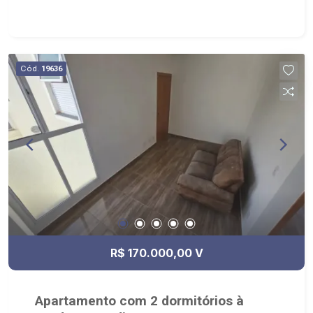
afinal Somos e Vivemos Ribeirão: - funcionários
capacitados; - processos rápidos e eficientes; -
análise criteriosa de documentação; - com foco:
Zona Sul, Zona Leste, Centro e Bonfim Paulista; -
Cód.
19636
para Venda, Compra e Locação, imobiliária é
Ribeirão Imóveis - sede na Av. Professor João
Fiusa;
R$ 170.000,00 V
Apartamento com 2 dormitórios à