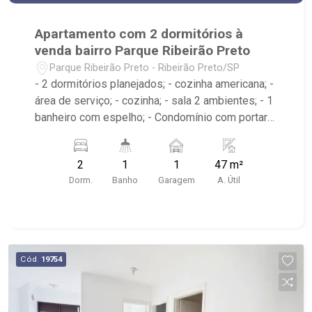
Apartamento com 2 dormitórios à
venda bairro Parque Ribeirão Preto
Parque Ribeirão Preto - Ribeirão Preto/SP
- 2 dormitórios planejados; - cozinha americana; -
área de serviço; - cozinha; - sala 2 ambientes; - 1
banheiro com espelho; - Condomínio com portaria
24 horas, quadra poliesportiva, playground e
salão de festa; - Próximo ao Mafiosa Comida de
2
1
1
47 m²
Rua, Bike Park, Vila Madá
Dorm.
Banho
Garagem
A. Útil
Cód.
19754