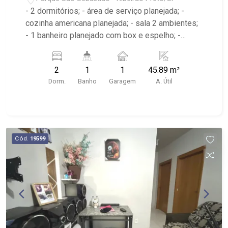
- 2 dormitórios; - área de serviço planejada; -
cozinha americana planejada; - sala 2 ambientes;
- 1 banheiro planejado com box e espelho; -
Próximo ao Coelho Supermercado, Clube dos
Comerciários
2
1
1
45.89 m²
Dorm.
Banho
Garagem
A. Útil
Cód.
19599