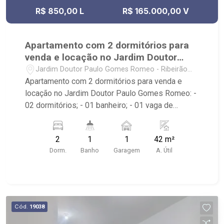
R$ 850,00 L
R$ 165.000,00 V
Apartamento com 2 dormitórios para
venda e locação no Jardim Doutor
Paulo Gomes Romeo
Jardim Doutor Paulo Gomes Romeo - Ribeirão
Preto/SP
Apartamento com 2 dormitórios para venda e
locação no Jardim Doutor Paulo Gomes Romeo: -
02 dormitórios; - 01 banheiro; - 01 vaga de
garagem; - Condomínio com área de churrasco,
academia, salão de festa, portaria 24h e piscina; -
2
1
1
42 m²
Próximo ao Supermercado Mialich, Skina do
Dorm.
Banho
Garagem
A. Útil
Lanche e Araújo Shop;
Cód.
19038