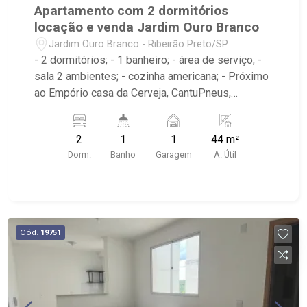
Apartamento com 2 dormitórios
locação e venda Jardim Ouro Branco
Jardim Ouro Branco - Ribeirão Preto/SP
- 2 dormitórios; - 1 banheiro; - área de serviço; -
sala 2 ambientes; - cozinha americana; - Próximo
ao Empório casa da Cerveja, CantuPneus,
Babaloo Balões; - Condomínio com: Piscina, área
verde, academia, portaria 24h, quadra esportiva,
2
1
1
44 m²
salão de festas, corrimão, piso tátil,
Dorm.
Banho
Garagem
A. Útil
churrasqueira, playground e rampa de acesso;
Cód.
19751