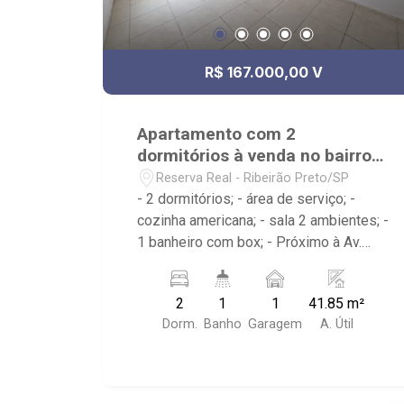
R$ 167.000,00 V
Apartamento com 2
dormitórios à venda no bairro
Reserva Real
Reserva Real - Ribeirão Preto/SP
- 2 dormitórios; - área de serviço; -
cozinha americana; - sala 2 ambientes; -
1 banheiro com box; - Próximo à Av.
Henry Nestlé, Big Compras
Supermercado; - Ribeirão Imóveis,
2
1
1
41.85 m²
referência em venda, compra e locação.
Dorm.
Banho
Garagem
A. Útil
- Sinta-se em casa na Ribeirão Imóveis,
afinal Somos e Vivemos Ribeirão: -
funcionários capacitados; - processos
rápidos e eficientes; - análise criteriosa