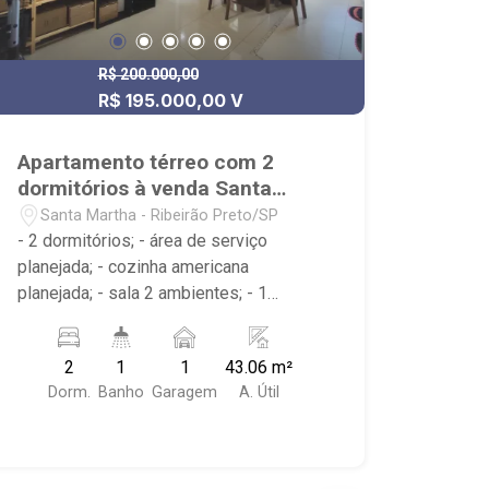
R$ 200.000,00
R$ 195.000,00 V
Apartamento térreo com 2
dormitórios à venda Santa
Martha
Santa Martha - Ribeirão Preto/SP
- 2 dormitórios; - área de serviço
planejada; - cozinha americana
planejada; - sala 2 ambientes; - 1
banheiro planejado com box e espelho;
- próximo ao Achei Multimarcas, Pico
2
1
1
43.06 m²
Bonfim
Dorm.
Banho
Garagem
A. Útil