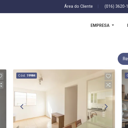
Área do Cliente
|
(016) 3620-
EMPRESA
Re
Cód.
19984