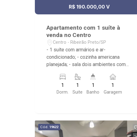
R$ 190.000,00 V
Apartamento com 1 suíte à
venda no Centro
Centro - Ribeirão Preto/SP
- 1 suíte com armários e ar-
condicionado; - cozinha americana
planejada; - sala dois ambientes com
ar-condicionado; - varanda; - área de
serviço planejada; - 1 vaga de garagem
1
1
1
1
coberta; - 1 banheiro com armários, box
Dorm.
Suite
Banho
Garagem
e espelho; - Condomínio com portaria
24h, piscina e espaço gourmet; -
Próximo ao Pinguim Choperia, SEB
Lafaiete, Catedral
Cód.
19622