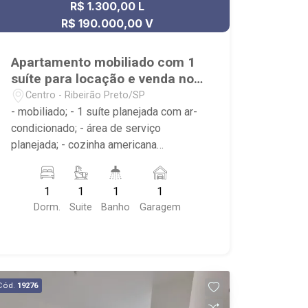
R$ 1.300,00 L
R$ 190.000,00 V
Apartamento mobiliado com 1
suíte para locação e venda no
Centro
Centro - Ribeirão Preto/SP
- mobiliado; - 1 suíte planejada com ar-
condicionado; - área de serviço
planejada; - cozinha americana
planejada; - varanda; - sala 2 ambientes
com ar-condicionado; - 1 banheiro
1
1
1
1
planejado com box e espelho; -
Dorm.
Suite
Banho
Garagem
condomínio com portaria 24h, piscina,
espaço gourmet; - próximo ao Pinguim
Choperia, SEB Lafaiete, Catedral
Cód.
19276