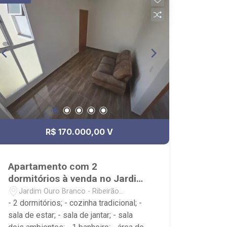
rápidos e eficientes; - análise criteriosa
de documentação; - com foco: Zona Sul,
Zona Leste, Centro e Bonfim Paulista; -
para Venda, Compra e Locação,
imobiliária é Ribeirão Imóveis - sede na
Av. Professor João Fiusa;
R$ 170.000,00 V
Apartamento com 2
dormitórios à venda no Jardim
Ouro Branco
Jardim Ouro Branco - Ribeirão
Preto/SP
- 2 dormitórios; - cozinha tradicional; -
sala de estar; - sala de jantar; - sala