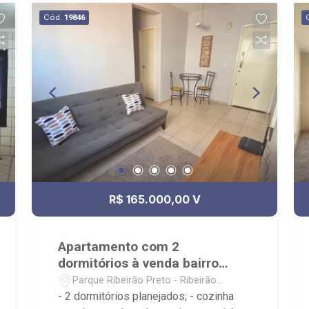
documentação; - com foco: Zona Sul,
Cód.
19846
Zona Leste, Centro e Bonfim Paulista; -
para Venda, Compra e Locação,
imobiliária é Ribeirão Imóveis - sede na
Av. Professor João Fiusa;
R$ 165.000,00 V
Apartamento com 2
dormitórios à venda bairro
Parque Ribeirão Preto
Parque Ribeirão Preto - Ribeirão
Preto/SP
- 2 dormitórios planejados; - cozinha