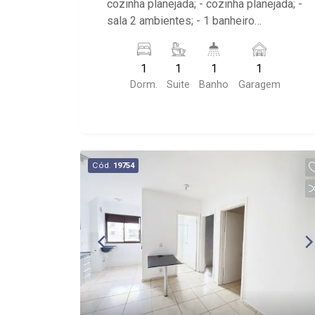
cozinha planejada; - cozinha planejada; -
sala 2 ambientes; - 1 banheiro
planejado com box e espelho; -
Condomínio com elevador e portaria;
1
1
1
1
Dorm.
Suite
Banho
Garagem
Cód.
19754