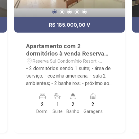
R$ 185.000,00 V
Apartamento com 2
dormitórios à venda Reserva
Sul Condomínio Resort
Reserva Sul Condomínio Resort -
Ribeirão Preto/SP
- 2 dormitórios sendo 1 suíte; - área de
serviço; - cozinha americana; - sala 2
ambientes; - 2 banheiros; - próximo ao
Colina Chopp, SkyFit, Pacer academia; -
Ribeirão Imóveis, referência em venda,
2
1
2
2
compra e locação. - Sinta-se em casa
Dorm.
Suite
Banho
Garagens
na Ribeirão Imóveis, afinal Somos e
Vivemos Ribeirão: - funcionários
capacitados; - processos rápidos e
eficientes; - análise criteriosa de