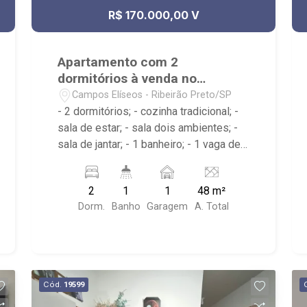
R$ 170.000,00 V
Apartamento com 2
dormitórios à venda no
Campos Elíseos
Campos Elíseos - Ribeirão Preto/SP
- 2 dormitórios; - cozinha tradicional; -
sala de estar; - sala dois ambientes; -
sala de jantar; - 1 banheiro; - 1 vaga de
garagem descoberta; - área de serviço;
- Condomínio com portaria 24 horas,
2
1
1
48 m²
piscina adulta e infantil, Playground,
Dorm.
Banho
Garagem
A. Total
Área de churrasco, Campo de Futebol,
academia e salão de festas; - Próximo
à Av. Marechal Costa e Silva, Atacadão
e Faculdade Anhanguera;
Cód.
19599