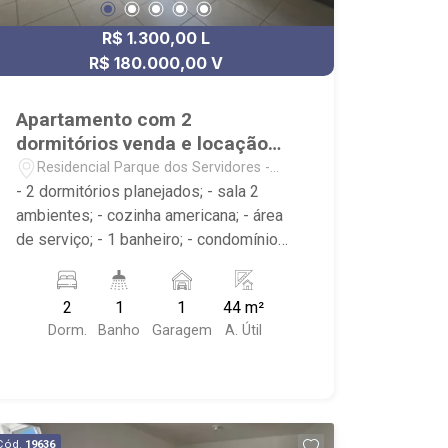
R$ 1.300,00 L
R$ 180.000,00 V
Apartamento com 2
dormitórios venda e locação
Parque dos Servidores
Residencial Parque dos Servidores -
Ribeirão Preto/SP
- 2 dormitórios planejados; - sala 2
ambientes; - cozinha americana; - área
de serviço; - 1 banheiro; - condomínio
com piscina, salão de festas, portaria
24h; - Próximo ao Tempurá Sushi Bar,
2
1
1
44 m²
Supermercado Lacerda, Praça do Zé
Dorm.
Banho
Garagem
A. Útil
Mario; - Ribeirão Imóveis, referência
em venda, compra e locação. - Sinta-se
em casa na Ribeirão Imóveis, afinal
Somos e Vivemos Ribeirão: -
funcionários capacitados; - processos
Cód.
19636