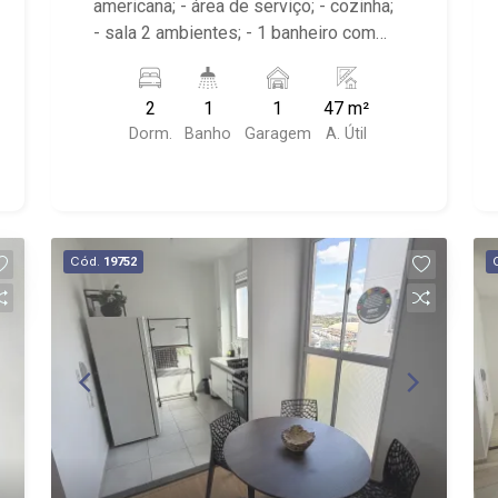
americana; - área de serviço; - cozinha;
- sala 2 ambientes; - 1 banheiro com
espelho; - Condomínio com portaria 24
horas, quadra poliesportiva, playground
2
1
1
47 m²
e salão de festa; - Próximo ao Mafiosa
Dorm.
Banho
Garagem
A. Útil
Comida de Rua, Bike Park, Vila Madá
Cód.
19752