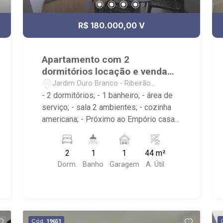
R$ 180.000,00 V
Apartamento com 2
dormitórios locação e venda
Jardim Ouro Branco
Jardim Ouro Branco - Ribeirão
Preto/SP
- 2 dormitórios; - 1 banheiro; - área de
serviço; - sala 2 ambientes; - cozinha
americana; - Próximo ao Empório casa
da Cerveja, CantuPneus, Babaloo
Balões; - Condomínio com: Piscina, área
2
1
1
44 m²
verde, academia, portaria 24h, quadra
Dorm.
Banho
Garagem
A. Útil
esportiva, salão de festas, corrimão,
piso tátil, churrasqueira, playground e
rampa de acesso;
Cód.
19651