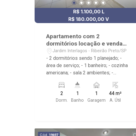
R$ 1.100,00 L
R$ 180.000,00 V
Apartamento com 2
dormitórios locação e venda
Jardim Interlagos
Jardim Interlagos - Ribeirão Preto/SP
- 2 dormitórios sendo 1 planejado; -
área de serviço; - 1 banheiro; - cozinha
americana; - sala 2 ambientes; -
Próximo ao Smash the King, Milena
Utilidades, Drogaria São Carlos
2
1
1
44 m²
Dorm.
Banho
Garagem
A. Útil
Cód.
19697