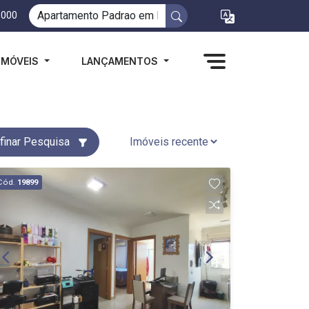
1000
IMÓVEIS
LANÇAMENTOS
finar Pesquisa
Cód.
19899