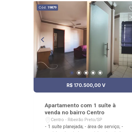
de documentação; - com foco: Zona Sul,
Cód.
19879
Zona Leste, Centro e Bonfim Paulista; -
para Venda, Compra e Locação,
imobiliária é Ribeirão Imóveis - sede na
Av. Professor João Fiusa;
R$ 170.500,00 V
Apartamento com 1 suíte à
venda no bairro Centro
Centro - Ribeirão Preto/SP
- 1 suíte planejada; - área de serviço; -